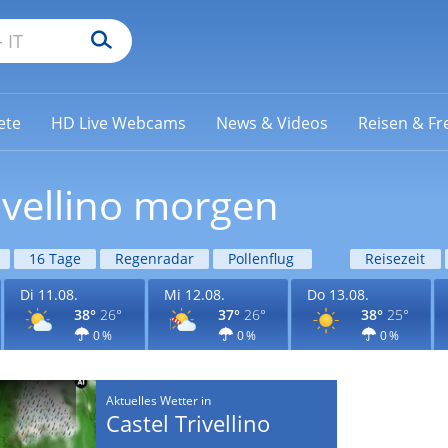
ete
HD Live Webcams
News & Videos
Reisen & Fre
ivellino morgen
16 Tage
Regenradar
Pollenflug
Reisezeit
Di 11.08.
Mi 12.08.
Do 13.08.
38°
26°
37°
26°
38°
25°
0 %
0 %
0 %
Aktuelles Wetter in
Castel Trivellino