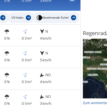
0 %
0 l/m²
3 km/h
UV-Index
Abnehmende Sichel
N
Regenrad
0 %
0 l/m²
4 km/h
N
0 %
0 l/m²
5 km/h
NO
0 %
0 l/m²
4 km/h
NO
Zum animierte
0 %
0 l/m²
3 km/h