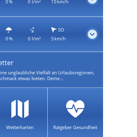
0 %
0 l/m²
10 km/h
SO
0 %
0 l/m²
5 km/h
etter
 eine unglaubliche Vielfalt an Urlaubsregionen,
chmack etwas bieten. Deme...
Wetterkarten
Ratgeber Gesundheit