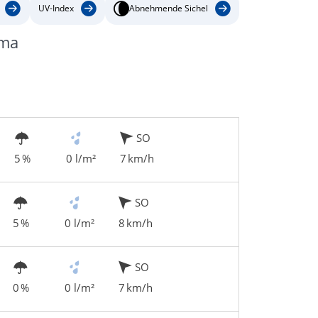
UV-Index
Abnehmende Sichel
ama
SO
5 %
0 l/m²
7 km/h
SO
5 %
0 l/m²
8 km/h
SO
0 %
0 l/m²
7 km/h