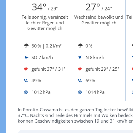
34°
27°
/ 29°
/ 24°
Teils sonnig, vereinzelt
Wechselnd bewölkt und
Tei
leichter Regen und
Gewitter möglich
Gewitter möglich
60 %
| 0,2 l/m²
0 %
SO
7 km/h
N
8 km/h
gefühlt
37° / 31°
gefühlt
29° / 25°
49 %
69 %
1012 hPa
1014 hPa
In Porotto-Cassama ist es den ganzen Tag locker bewöl
37°C. Nachts sind Teile des Himmels mit Wolken bedeck
können Geschwindigkeiten zwischen 19 und 31 km/h er