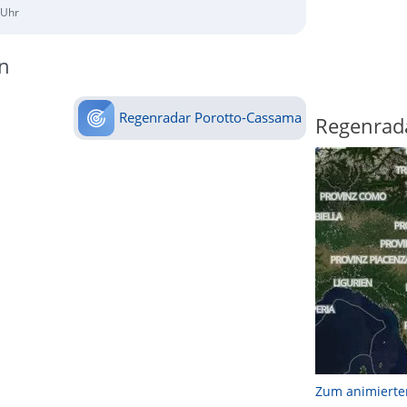
 Uhr
n
Regenradar Porotto-Cassama
Regenrad
Zum animierte