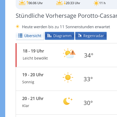
06:06 Uhr
20:33 Uhr
11 h
Stündliche Vorhersage Porotto-Cass
Heute werden bis zu 11 Sonnenstunden erwartet
Übersicht
Diagramm
Regenradar
18 - 19 Uhr
34°
Leicht bewölkt
19 - 20 Uhr
33°
Sonnig
20 - 21 Uhr
30°
Klar