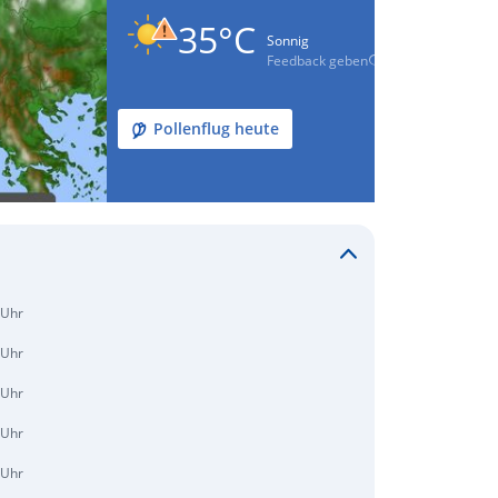
35°C
Sonnig
Feedback geben
Pollenflug heute
 Uhr
 Uhr
 Uhr
 Uhr
 Uhr