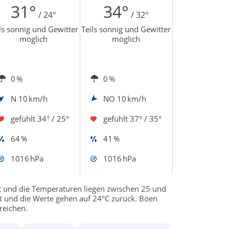
31°
34°
/ 24°
/ 32°
ls sonnig und Gewitter
Teils sonnig und Gewitter
möglich
möglich
0 %
0 %
N
10 km/h
NO
10 km/h
gefühlt
34° / 25°
gefühlt
37° / 35°
64 %
41 %
1016 hPa
1016 hPa
kt und die Temperaturen liegen zwischen 25 und
t und die Werte gehen auf 24°C zurück. Böen
reichen.