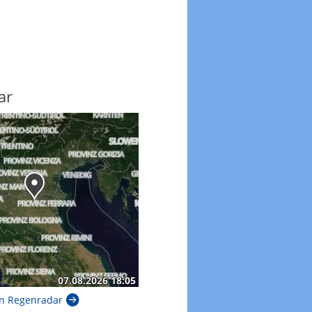
ar
n Regenradar