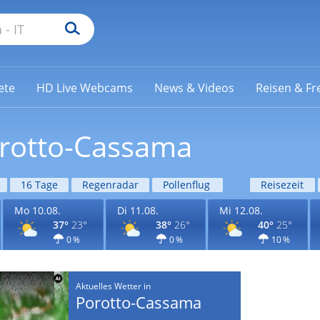
ete
HD Live Webcams
News & Videos
Reisen & Fre
orotto-Cassama
16 Tage
Regenradar
Pollenflug
Reisezeit
Mo 10.08.
Di 11.08.
Mi 12.08.
37°
23°
38°
26°
40°
25°
0 %
0 %
10 %
Aktuelles Wetter in
Porotto-Cassama