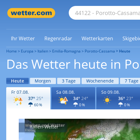
Ihr Wetter
Regenradar
Wetterkarten
Skigebi
Home
Europa
Italien
Emilia-Romagna
Porotto-Cassama
Heute
Das Wetter heute in P
Heute
Morgen
3 Tage
Wochenende
7 Tage
Fr 07.08.
Sa 08.08.
So 09.08.
37°
25°
34°
24°
36°
23°
60 %
0 %
0 %
Italien-Wetter