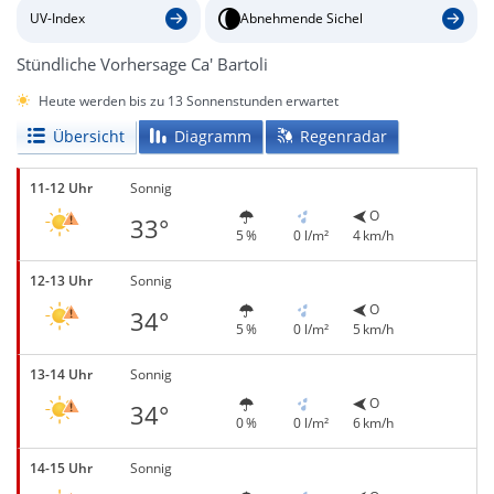
UV-Index
Abnehmende Sichel
Stündliche Vorhersage Ca' Bartoli
Heute werden bis zu 13 Sonnenstunden erwartet
Übersicht
Diagramm
Regenradar
11-12 Uhr
Sonnig
O
33°
5 %
0 l/m²
4 km/h
12-13 Uhr
Sonnig
O
34°
5 %
0 l/m²
5 km/h
13-14 Uhr
Sonnig
O
34°
0 %
0 l/m²
6 km/h
14-15 Uhr
Sonnig