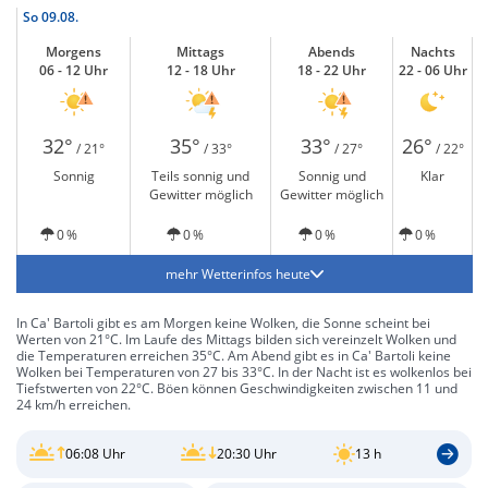
So
09.08.
Morgens
Mittags
Abends
Nachts
06 - 12 Uhr
12 - 18 Uhr
18 - 22 Uhr
22 - 06 Uhr
32°
35°
33°
26°
/ 21°
/ 33°
/ 27°
/ 22°
Sonnig
Teils sonnig und
Sonnig und
Klar
Gewitter möglich
Gewitter möglich
0 %
0 %
0 %
0 %
mehr Wetterinfos heute
In Ca' Bartoli gibt es am Morgen keine Wolken, die Sonne scheint bei
Werten von 21°C. Im Laufe des Mittags bilden sich vereinzelt Wolken und
die Temperaturen erreichen 35°C. Am Abend gibt es in Ca' Bartoli keine
Wolken bei Temperaturen von 27 bis 33°C. In der Nacht ist es wolkenlos bei
Tiefstwerten von 22°C. Böen können Geschwindigkeiten zwischen 11 und
24 km/h erreichen.
06:08 Uhr
20:30 Uhr
13 h