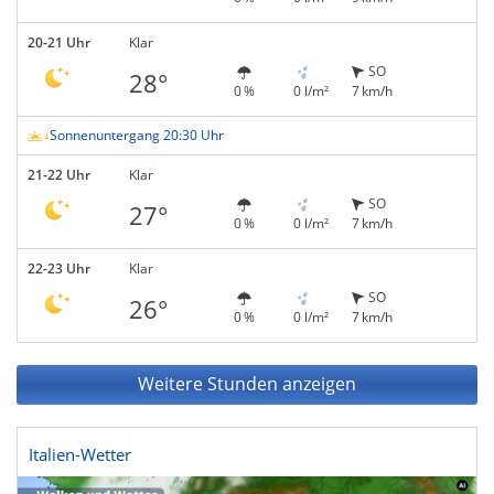
20-21 Uhr
Klar
SO
28°
0 %
0 l/m²
7 km/h
Sonnenuntergang 20:30 Uhr
21-22 Uhr
Klar
SO
27°
0 %
0 l/m²
7 km/h
22-23 Uhr
Klar
SO
26°
0 %
0 l/m²
7 km/h
Weitere Stunden anzeigen
Italien-Wetter