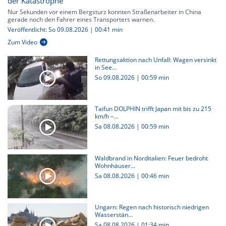
der Katastrophe
Nur Sekunden vor einem Bergsturz konnten Straßenarbeiter in China
gerade noch den Fahrer eines Transporters warnen.
Veröffentlicht: So 09.08.2026 | 00:41 min
Zum Video
Rettungsaktion nach Unfall: Wagen versinkt
in See...
So 09.08.2026
|
00:59 min
Taifun DOLPHIN trifft Japan mit bis zu 215
km/h –...
Sa 08.08.2026
|
00:59 min
Waldbrand in Norditalien: Feuer bedroht
Wohnhäuser...
Sa 08.08.2026
|
00:46 min
Ungarn: Regen nach historisch niedrigen
Wasserstän...
Sa 08.08.2026
|
01:34 min