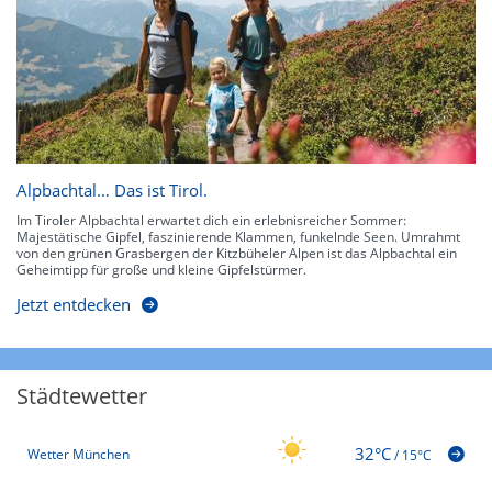
Alpbachtal… Das ist Tirol.
Im Tiroler Alpbachtal erwartet dich ein erlebnisreicher Sommer:
Majestätische Gipfel, faszinierende Klammen, funkelnde Seen. Umrahmt
von den grünen Grasbergen der Kitzbüheler Alpen ist das Alpbachtal ein
Geheimtipp für große und kleine Gipfelstürmer.
Jetzt entdecken
Städtewetter
32°C
Wetter München
/
15°C