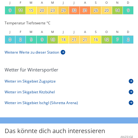
J
F
M
A
M
J
J
A
S
O
N
D
9
11
15
20
23
29
32
31
26
20
14
9
Temperatur Tiefstwerte °C
J
F
M
A
M
J
J
A
S
O
N
D
0
2
5
9
13
18
21
21
16
12
7
2
Weitere Werte zu dieser Station
Wetter für Wintersportler
Wetter im Skigebiet Zugspitze
Wetter im Skigebiet Kitzbühel
Wetter im Skigebiet Ischgl (Silvretta Arena)
Das könnte dich auch interessieren
ANZEIGE