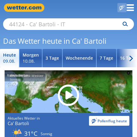
Das Wetter heute in Ca' Bartoli
Heute
Morgen
3 Tage
Wochenende
7 Tage
16 Tage
09.08.
10.08.
Italien-Wetter
Aktuelles Wetter in
Pollenflug heute
Ca' Bartoli
31°C
Sonnig