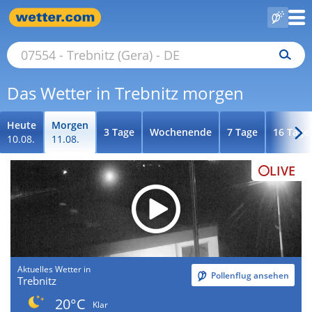
Das Wetter in Trebnitz morgen
Heute
Morgen
3 Tage
Wochenende
7 Tage
16 Tage
10.08.
11.08.
LIVE
Aktuelles Wetter in
Pollenflug ansehen
Trebnitz
20°C
Klar