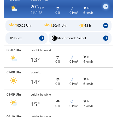
20°
/ 13°
N
21°/ 13°
0 %
0 l/m²
6 km/h
05:52 Uhr
20:41 Uhr
13 h
UV-Index
Abnehmende Sichel
06-07 Uhr
Leicht bewölkt
N
13°
0 %
0 l/m²
4 km/h
07-08 Uhr
Sonnig
N
14°
0 %
0 l/m²
6 km/h
08-09 Uhr
Leicht bewölkt
N
15°
0 %
0 l/m²
7 km/h
09-10 Uhr
Leicht bewölkt