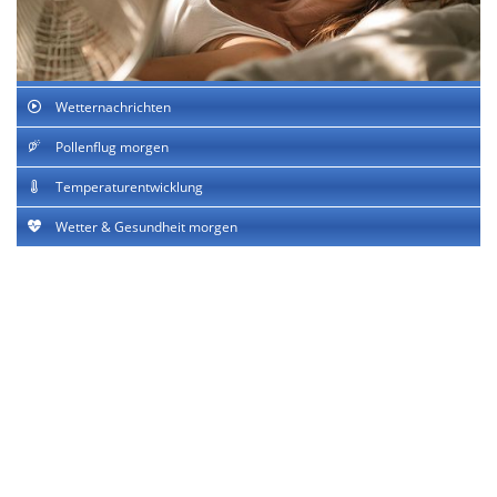
Wetternachrichten
Pollenflug morgen
Temperaturentwicklung
Wetter & Gesundheit morgen