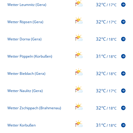
32°C
Wetter Leumnitz (Gera)
/
17°C
32°C
Wetter Röpsen (Gera)
/
17°C
32°C
Wetter Dorna (Gera)
/
18°C
31°C
Wetter Pöppeln (Korbußen)
/
18°C
32°C
Wetter Bieblach (Gera)
/
18°C
32°C
Wetter Naulitz (Gera)
/
17°C
32°C
Wetter Zschippach (Brahmenau)
/
18°C
31°C
Wetter Korbußen
/
18°C