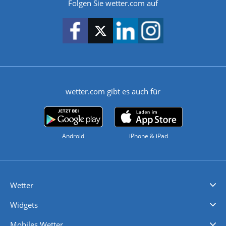
Folgen Sie wetter.com auf
wetter.com gibt es auch für
Android
iPhone & iPad
Wetter
Videovorhersagen
Kolumnen
Unwetterwarnungen
wetter.com Deutschland
wetter.com Schweiz
wetter.com Österreich
Werben
Homepage Widget
Wetter API
Wetter- und Geodaten - meteonomiqs.com
tiempo.es
meteos24.fr
ilmeteo24.it
pogoda24.pl
weather24.co.uk
Widgets
Regenradar
Windgeschwindigkeiten
Temperatur
Sonnenschein
Wassertemperatur
Mobiles Wetter