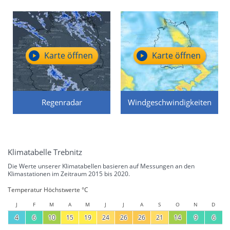
Karte öffnen
Karte öffnen
Regenradar
Windgeschwindigkeiten
Klimatabelle Trebnitz
Die Werte unserer Klimatabellen basieren auf Messungen an den
Klimastationen im Zeitraum 2015 bis 2020.
Temperatur Höchstwerte °C
J
F
M
A
M
J
J
A
S
O
N
D
4
6
10
15
19
24
26
26
21
14
9
6