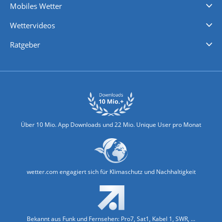
Mobiles Wetter
iPhone Wetter
iPad Wetter
Android Wetter
Wettervideos
Nachrichten
Deutschlandwetter
Schweizwetter
Österreichwetter
Regionalwetter
Wetter in Europa
Wetter Weltweit
Wetterlexikon
Promi-News
Ratgeber
Biowetter
Glätteindex
Reiseziel Finder
Erkältungswetter
Klima & Umwelt
Über 10 Mio. App Downloads und 22 Mio. Unique User pro Monat
wetter.com engagiert sich für Klimaschutz und Nachhaltigkeit
Bekannt aus Funk und Fernsehen: Pro7, Sat1, Kabel 1, SWR, ...