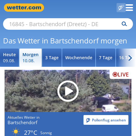
Das Wetter in Bartschendorf morgen
Heute
Morgen
3 Tage
Wochenende
7 Tage
16 Tage
09.08.
10.08.
LIVE
Aktuelles Wetter in
Pollenflug ansehen
Bartschendorf
27°C
Sonnig