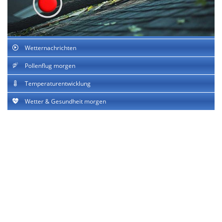
Wetternachrichten
Pollenflug morgen
Temperaturentwicklung
Wetter & Gesundheit morgen