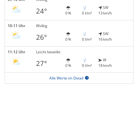
SW
24°
0 %
0 l/m²
13 km/h
10-11 Uhr
Wolkig
SW
26°
0 %
0 l/m²
16 km/h
11-12 Uhr
Leicht bewölkt
W
27°
0 %
0 l/m²
18 km/h
Alle Werte im Detail