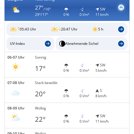
27°
/ 16°
SW
29°/ 17°
0 %
0 l/m²
11 km/h
05:43 Uhr
20:47 Uhr
5 h
UV-Index
Abnehmende Sichel
06-07 Uhr
Sonnig
SW
17°
0 %
0 l/m²
5 km/h
07-08 Uhr
Stark bewölkt
S
20°
0 %
0 l/m²
8 km/h
08-09 Uhr
Wolkig
SW
22°
0 %
0 l/m²
11 km/h
09-10 Uhr
Wolkig