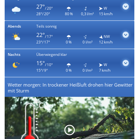
27°
/ 20°
W
28°/ 20°
80 %
0,3 l/m²
15 km/h
Abends
Teils sonnig
22°
/ 17°
NW
23°/ 17°
0 %
0 l/m²
12 km/h
Nachts
Überwiegend klar
15°
/ 10°
W
15°/ 9°
0 %
0 l/m²
7 km/h
Wetter morgen: In trockener Heißluft drohen hier Gewitter
mit Sturm