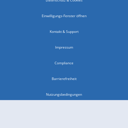
Datenschutz & Cookies
Einwilligungs-Fenster öffnen
Kontakt & Support
Impressum
Compliance
Barrierefreiheit
Nutzungsbedingungen
© 2026 wetter.com Group GmbH - alle Rechte vorbehalten