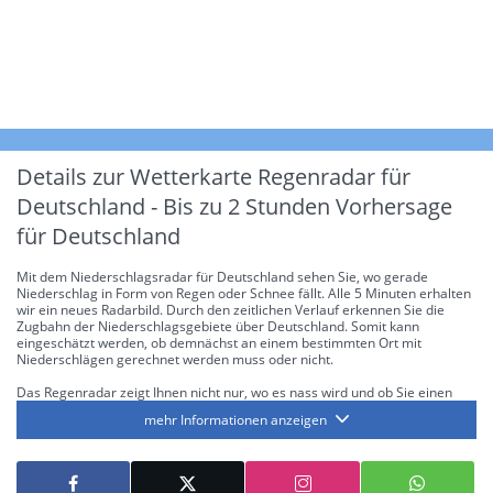
Details zur Wetterkarte
Regenradar für
Deutschland - Bis zu 2 Stunden Vorhersage
für Deutschland
Mit dem Niederschlagsradar für Deutschland sehen Sie, wo gerade
Niederschlag in Form von Regen oder Schnee fällt. Alle 5 Minuten erhalten
wir ein neues Radarbild. Durch den zeitlichen Verlauf erkennen Sie die
Zugbahn der Niederschlagsgebiete über Deutschland. Somit kann
eingeschätzt werden, ob demnächst an einem bestimmten Ort mit
Niederschlägen gerechnet werden muss oder nicht.
Das Regenradar zeigt Ihnen nicht nur, wo es nass wird und ob Sie einen
Regenschirm brauchen, sondern gibt Ihnen zusätzlich Informationen über
mehr Informationen anzeigen
die Niederschlagsintensität. Diese bezieht sich laut offiziellen Richtlinien
jeweils auf die Niederschlagsmenge in l/m² pro Stunde Regen- bzw.
Schneefall. Die 6 Stufen sind wie folgt gegliedert: Die hellen Blautöne
symbolisieren leichte bis mäßige Regen- bzw. Schneefälle mit einer
Intensität bis 8.1 l/m² pro Stunde. Dunkelblau repräsentiert mäßige bis