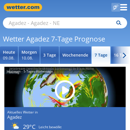
Wetter Agadez 7-Tage Prognose
Heute
Morgen
3 Tage
Wochenende
7 Tage
16 Tage
09.08.
10.08.
Jetstream - 5-Tages-Vorhersage
Aktuelles Wetter in
Agadez
29°C
Leicht bewölkt