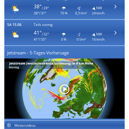
38°
/ 29°
NW
38°/ 31°
70 %
0,5 l/m²
24 km/h
SA 15.08.
Teils sonnig
41°
/ 32°
NW
41°/ 35°
0 %
0 l/m²
16 km/h
Jetstream - 5-Tages-Vorhersage
Wettervideos