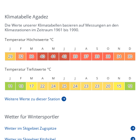
Klimatabelle Agadez
Die Werte unserer Klimatabellen basieren auf Messungen an den
Klimastationen im Zeitraum 1961 bis 1990.
Temperatur Höchstwerte °C
J
F
M
A
M
J
J
A
S
O
N
D
29
32
36
40
41
42
39
37
39
38
34
30
Temperatur Tiefstwerte °C
J
F
M
A
M
J
J
A
S
O
N
D
11
13
17
22
24
25
24
23
23
20
15
12
Weitere Werte zu dieser Station
Wetter für Wintersportler
Wetter im Skigebiet Zugspitze
Wetter im Skigebiet Kitzbühel