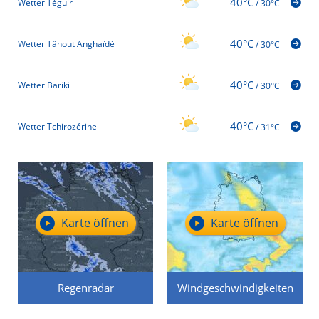
40°C
Wetter Téguir
/
30°C
40°C
Wetter Tânout Anghaïdé
/
30°C
40°C
Wetter Bariki
/
30°C
40°C
Wetter Tchirozérine
/
31°C
Karte öffnen
Karte öffnen
Regenradar
Windgeschwindigkeiten