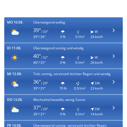
MO 10.08.
Überwiegend wolkig
39°
/ 33°
W
39°/ 36°
0 %
0 l/m²
24 km/h
DI 11.08.
Überwiegend sonnig und windig
40°
/ 32°
W
40°/ 35°
0 %
0 l/m²
26 km/h
MI 12.08.
Teils sonnig, vereinzelt leichter Regen und windig
36°
/ 29°
SW
39°/ 31°
70 %
0,9 l/m²
23 km/h
DO 13.08.
Wechselnd bewölkt, wenig Sonne
37°
/ 29°
SW
39°/ 31°
0 %
0 l/m²
14 km/h
FR 14.08.
Überwiegend sonnig, vereinzelt leichter Regen