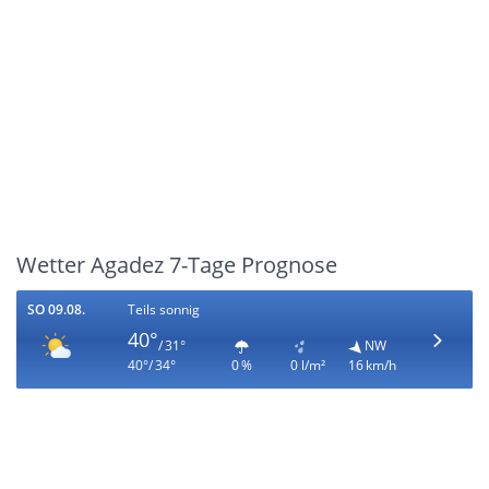
Wetter Agadez 7-Tage Prognose
SO 09.08.
Teils sonnig
40°
/ 31°
NW
40°/ 34°
0 %
0 l/m²
16 km/h