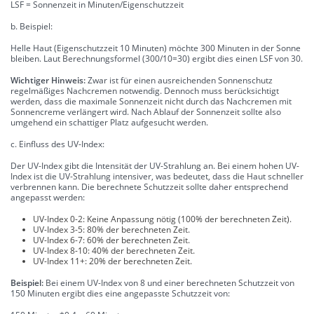
LSF = Sonnenzeit in Minuten/Eigenschutzzeit
b. Beispiel:
Helle Haut (Eigenschutzzeit 10 Minuten) möchte 300 Minuten in der Sonne
bleiben. Laut Berechnungsformel (300/10=30) ergibt dies einen LSF von 30.
Wichtiger Hinweis:
Zwar ist für einen ausreichenden Sonnenschutz
regelmäßiges Nachcremen notwendig. Dennoch muss berücksichtigt
werden, dass die maximale Sonnenzeit nicht durch das Nachcremen mit
Sonnencreme verlängert wird. Nach Ablauf der Sonnenzeit sollte also
umgehend ein schattiger Platz aufgesucht werden.
c. Einfluss des UV-Index:
Der UV-Index gibt die Intensität der UV-Strahlung an. Bei einem hohen UV-
Index ist die UV-Strahlung intensiver, was bedeutet, dass die Haut schneller
verbrennen kann. Die berechnete Schutzzeit sollte daher entsprechend
angepasst werden:
UV-Index 0-2: Keine Anpassung nötig (100% der berechneten Zeit).
UV-Index 3-5: 80% der berechneten Zeit.
UV-Index 6-7: 60% der berechneten Zeit.
UV-Index 8-10: 40% der berechneten Zeit.
UV-Index 11+: 20% der berechneten Zeit.
Beispiel:
Bei einem UV-Index von 8 und einer berechneten Schutzzeit von
150 Minuten ergibt dies eine angepasste Schutzzeit von: