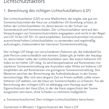
Lichtschutzfaktors
1. Berechnung des richtigen Lichtschutzfaktors (LSF)
Der Lichtschutzfaktor (LSF) ist eine Maßeinheit, die angibt, wie gut ein
Sonnenschutzmittel die Haut vor schädlicher UV-Strahlung schützt. Je
höher der Lichtschutzfaktor ist, desto besser ist der Schutz vor
Sonnenbrand und Sonnenschäden. Der Lichtschutzfaktor wird auf den
Verpackungen von Sonnenschutzmitteln angegeben und reicht in der Regel
von LSF 10 bis LSF 50+. Es wird empfohlen, Sonnenschutzmittel mit einem
ausreichend hohen Lichtschutzfaktor zu verwenden und regelmäßig
aufzutragen, insbesondere bei intensiver Sonneneinstrahlung.
Der richtige LSF hängt von verschiedenen Faktoren ab, die individuell für
jede Person unterschiedlich sein können. Dabei gilt: Je heller der Hauttyp
ist, desto höher sollte der Lichtschutzfaktor sein. Bei einem höherem UV-
Index ist ein höher LSF nötig. So wird beispielsweise auf Kontinenten mit
stärkerer Sonneneinstrahlung wie Australien oder Afrika ein höherer LSF
empfohlen als auf Kontinenten mit geringerer Sonneneinstrahlung. Des
Weiteren wird bei der Berechnung die Aufenthaltsdauer in der Sonne
berücksichtigt. Wer sich also längere Zeit im Freien aufhält, sollte einen
höheren LSF wählen, um die Haut vor Sonnenschäden zu schützen. Für die
Berechnung des richtigen LSFs ist abhängig vom Hauttyp auch die
Eigenschutzzeit der Haut (Zeit, in der die Haut ungeschützt der Sonne
ausgesetzt sein kann, ohne Schaden zu nehmen) maßgeblich.
a. Sonnenschutzformel: Den richtigen Lichtschutzfaktor berechnen:
Sonnenzeit in Minuten = Eigenschutzzeit der Haut x LSF