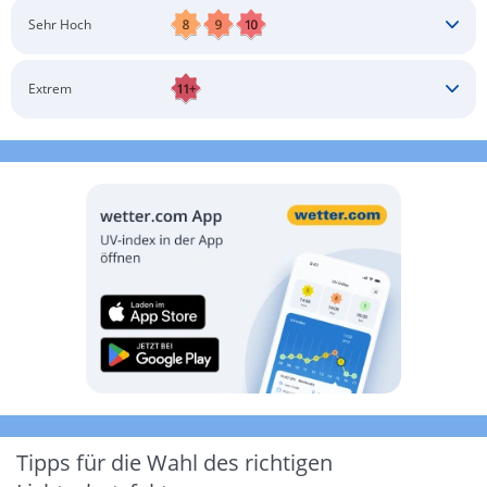
Schatten aufsuchen
Sonnenschutz auftragen
Langärmlige Bekleidung
Sonnenbrille
Sehr Hoch
Kopfbedeckung
Schatten aufsuchen
Sonnenschutz auftragen
Langärmlige Bekleidung
Sonnenbrille
Extrem
Kopfbedeckung
Schatten aufsuchen
Sonnenschutz auftragen
Langärmlige Bekleidung
Sonnenbrille
Kopfbedeckung
Möglichst drinnen aufhalten
Tipps für die Wahl des richtigen