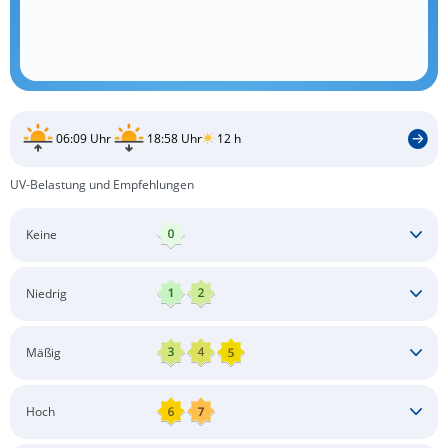
06:09 Uhr
18:58 Uhr
12 h
UV-Belastung und Empfehlungen
Keine
Keine besonderen Schutzmaßnahmen erforderlich
Niedrig
Keine besonderen Schutzmaßnahmen erforderlich
Mäßig
Schatten aufsuchen
Sonnenschutz auftragen
Langärmlige Bekleidung
Sonnenbrille
Hoch
Kopfbedeckung