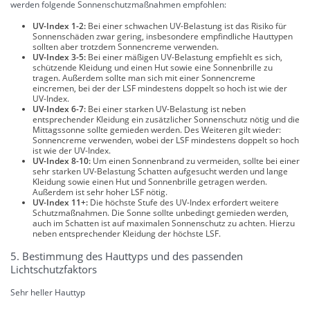
werden folgende Sonnenschutzmaßnahmen empfohlen:
UV-Index 1-2:
Bei einer schwachen UV-Belastung ist das Risiko für
Sonnenschäden zwar gering, insbesondere empfindliche Hauttypen
sollten aber trotzdem Sonnencreme verwenden.
UV-Index 3-5:
Bei einer mäßigen UV-Belastung empfiehlt es sich,
schützende Kleidung und einen Hut sowie eine Sonnenbrille zu
tragen. Außerdem sollte man sich mit einer Sonnencreme
eincremen, bei der der LSF mindestens doppelt so hoch ist wie der
UV-Index.
UV-Index 6-7:
Bei einer starken UV-Belastung ist neben
entsprechender Kleidung ein zusätzlicher Sonnenschutz nötig und die
Mittagssonne sollte gemieden werden. Des Weiteren gilt wieder:
Sonnencreme verwenden, wobei der LSF mindestens doppelt so hoch
ist wie der UV-Index.
UV-Index 8-10:
Um einen Sonnenbrand zu vermeiden, sollte bei einer
sehr starken UV-Belastung Schatten aufgesucht werden und lange
Kleidung sowie einen Hut und Sonnenbrille getragen werden.
Außerdem ist sehr hoher LSF nötig.
UV-Index 11+:
Die höchste Stufe des UV-Index erfordert weitere
Schutzmaßnahmen. Die Sonne sollte unbedingt gemieden werden,
auch im Schatten ist auf maximalen Sonnenschutz zu achten. Hierzu
neben entsprechender Kleidung der höchste LSF.
5. Bestimmung des Hauttyps und des passenden
Lichtschutzfaktors
Sehr heller Hauttyp