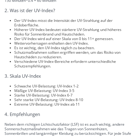
150 Minuten*0.4 = 60 Minuten
2. Was ist der UV-Index?
Der UV-Index misst die Intensität der UV-Strahlung auf der
Erdoberfläche.
Höherer UV-Index bedeutet stärkere UV-Strahlung und höheres
Risiko für Sonnenbrand und Hautschäden.
Der UV-Index wird auf einer Skala von 0 bis 11+ gemessen.
Wettervorhersagen enthalten den UV-Index.
Es ist wichtig, den UV-Index täglich zu beachten.
Schutzmaßnahmen sollten ergriffen werden, um das Risiko von
Hautschäden zu reduzieren.
Verschiedene UV-Index-Bereiche erfordern unterschiedliche
Schutzempfehlungen.
3. Skala UV-Index
Schwache UV-Belastung: UV-Index 1-2
Mäßige UV-Belastung: UV-Index 3-5
Starke UV-Belastung: UV-Index 6-7
Sehr starke UV-Belastung: UV-Index 8-10
Extreme UV-Belastung: UV-Index ab 11
4. Empfehlungen
Neben dem richtigen Lichtschutzfaktor (LSF) ist es auch wichtig, andere
Sonnenschutzmaßnahmen wie das Tragen von Sonnenhüten,
Sonnenbrillen und langärmliger Kleidung zu berücksichtigen. Für jede Stufe