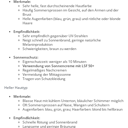
Merkmale:
Sehr helle, fast durchscheinende Hautfarbe
Häufig Sommersprossen im Gesicht, auf den Armen und der
Brust
Helle Augenfarben (blau, grün, grau) und rötliche oder blonde
Haare
Empfindlichkeit:
Sehr empfindlich gegenüber UV-Strahlen
Neigt schnell zu Sonnenbrand, geringe natürliche
Melaninproduktion
Schwierigkeiten, braun zu werden
Sonnenschutz:
Eigenschutzzeit: weniger als 10 Minuten
Verwendung von Sonnencreme mit LSF 50+
Regelmäßiges Nachcremen
Vermeidung der Mittagssonne
Tragen von Schutzkleidung
Heller Hauttyp
Merkmale:
Blasse Haut mit kühlem Unterton, bläulicher Schimmer möglich
Oft Sommersprossen auf Nase, Wangen und Schultern
Augenfarben: blau, grün, grau; Haarfarben: blond bis hellbraun
Empfindlichkeit:
Schnelle Rötung und Sonnenbrand
Langsame und geringe Bräunung