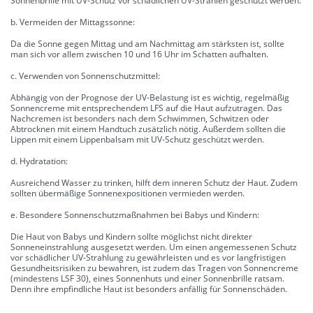
Sonnenbrille mit UV-Schutz vor schädlichen UV-Strahlen geschützt werden.
b. Vermeiden der Mittagssonne:
Da die Sonne gegen Mittag und am Nachmittag am stärksten ist, sollte
man sich vor allem zwischen 10 und 16 Uhr im Schatten aufhalten.
c. Verwenden von Sonnenschutzmittel:
Abhängig von der Prognose der UV-Belastung ist es wichtig, regelmäßig
Sonnencreme mit entsprechendem LFS auf die Haut aufzutragen. Das
Nachcremen ist besonders nach dem Schwimmen, Schwitzen oder
Abtrocknen mit einem Handtuch zusätzlich nötig. Außerdem sollten die
Lippen mit einem Lippenbalsam mit UV-Schutz geschützt werden.
d. Hydratation:
Ausreichend Wasser zu trinken, hilft dem inneren Schutz der Haut. Zudem
sollten übermäßige Sonnenexpositionen vermieden werden.
e. Besondere Sonnenschutzmaßnahmen bei Babys und Kindern:
Die Haut von Babys und Kindern sollte möglichst nicht direkter
Sonneneinstrahlung ausgesetzt werden. Um einen angemessenen Schutz
vor schädlicher UV-Strahlung zu gewährleisten und es vor langfristigen
Gesundheitsrisiken zu bewahren, ist zudem das Tragen von Sonnencreme
(mindestens LSF 30), eines Sonnenhuts und einer Sonnenbrille ratsam.
Denn ihre empfindliche Haut ist besonders anfällig für Sonnenschäden.