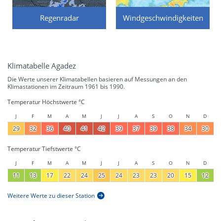
Regenradar
Windgeschwindigkeiten
Klimatabelle Agadez
Die Werte unserer Klimatabellen basieren auf Messungen an den
Klimastationen im Zeitraum 1961 bis 1990.
Temperatur Höchstwerte °C
J
F
M
A
M
J
J
A
S
O
N
D
29
32
36
40
41
42
39
37
39
38
34
30
Temperatur Tiefstwerte °C
J
F
M
A
M
J
J
A
S
O
N
D
11
13
17
22
24
25
24
23
23
20
15
12
Weitere Werte zu dieser Station