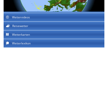
Wettervideos
Reisewetter
Wetterkarten
Wetterlexikon