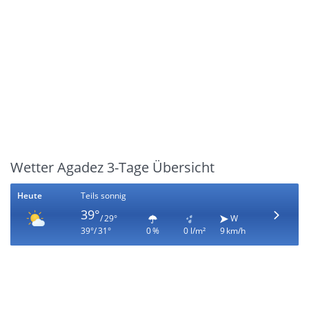
Wetter Agadez 3-Tage Übersicht
Heute
Teils sonnig
39°
/ 29°
W
39°/ 31°
0 %
0 l/m²
9 km/h