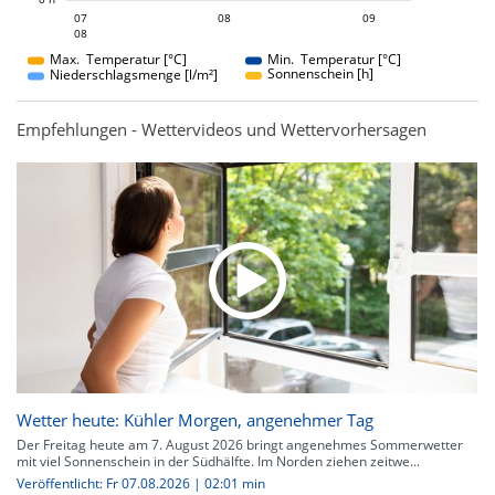
08
09
07
08
07
09
08
08
Max. Temperatur [°C]
Min. Temperatur [°C]
Sonnenschein [h]
Niederschlagsmenge [l/m²]
Empfehlungen - Wettervideos und Wettervorhersagen
Wetter heute: Kühler Morgen, angenehmer Tag
Der Freitag heute am 7. August 2026 bringt angenehmes Sommerwetter
mit viel Sonnenschein in der Südhälfte. Im Norden ziehen zeitwe...
Veröffentlicht: Fr 07.08.2026 | 02:01 min