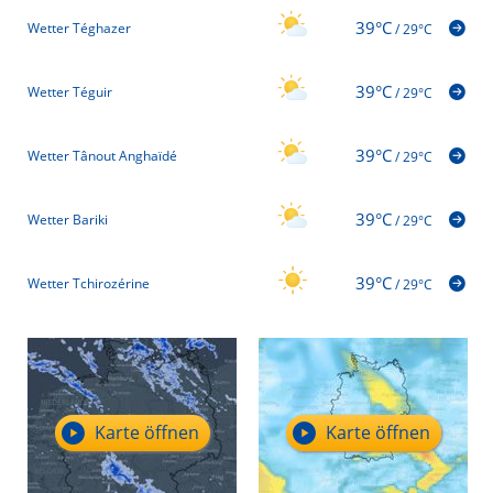
39°C
Wetter Téghazer
/
29°C
39°C
Wetter Téguir
/
29°C
39°C
Wetter Tânout Anghaïdé
/
29°C
39°C
Wetter Bariki
/
29°C
39°C
Wetter Tchirozérine
/
29°C
Karte öffnen
Karte öffnen