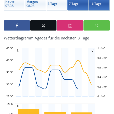
Heute
Morgen
3 Tage
7 Tage
16 Tage
07.08.
08.08.
Wetterdiagramm Agadez für die nächsten 3 Tage
45 °C
-0,4 l/m²
-0,2 l/m²
1 l/m²
1,2 l/m²


0,8 l/m²
40 °C
0,6 l/m²
L
L
35 °C
0,4 l/m²
30 °C
0,2 l/m²
25 °C
0 l/m²
L
20 h

L
0 h