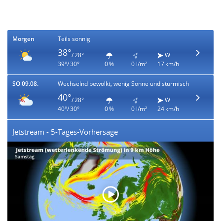
Morgen
Teils sonnig
38°
/ 28°
W
39°/ 30°
0 %
0 l/m²
17 km/h
SO 09.08.
Wechselnd bewölkt, wenig Sonne und stürmisch
40°
/ 28°
W
40°/ 30°
0 %
0 l/m²
24 km/h
Jetstream - 5-Tages-Vorhersage