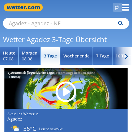
Wetter Agadez 3-Tage Übersicht
Heute
Morgen
3 Tage
Wochenende
7 Tage
16 Tage
07.08.
08.08.
Jetstream - 5-Tages-Vorhersage
Aktuelles Wetter in
Agadez
36°C
Leicht bewölkt