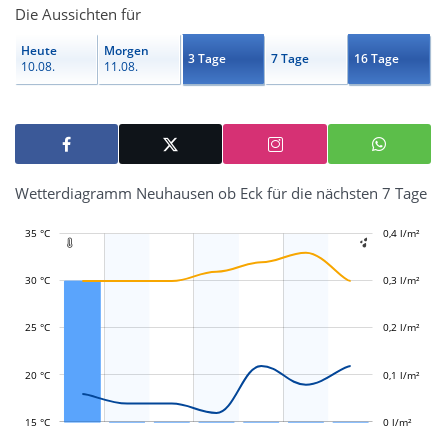
Die Aussichten für
Heute
Morgen
3 Tage
7 Tage
16 Tage
10.08.
11.08.
Wetterdiagramm Neuhausen ob Eck für die nächsten 7 Tage
35 °C
-0,1 l/m²
-0,05 l/m²
0,05 l/m²
0,5 l/m²
0,4 l/m²
-0,2 l/m²


30 °C
0,3 l/m²
L
0,05 l/m²
25 °C
0,2 l/m²
20 °C
0,1 l/m²
15 °C
0 l/m²
L