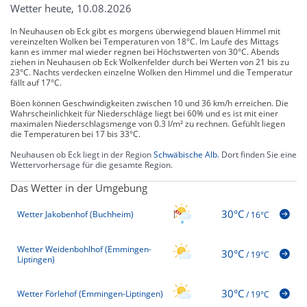
Wetter heute, 10.08.2026
In Neuhausen ob Eck gibt es morgens überwiegend blauen Himmel mit
vereinzelten Wolken bei Temperaturen von 18°C. Im Laufe des Mittags
kann es immer mal wieder regnen bei Höchstwerten von 30°C. Abends
ziehen in Neuhausen ob Eck Wolkenfelder durch bei Werten von 21 bis zu
23°C. Nachts verdecken einzelne Wolken den Himmel und die Temperatur
fällt auf 17°C.
Böen können Geschwindigkeiten zwischen 10 und 36 km/h erreichen. Die
Wahrscheinlichkeit für Niederschläge liegt bei 60% und es ist mit einer
maximalen Niederschlagsmenge von 0.3 l/m² zu rechnen. Gefühlt liegen
die Temperaturen bei 17 bis 33°C.
Neuhausen ob Eck liegt in der Region
Schwäbische Alb
. Dort finden Sie eine
Wettervorhersage für die gesamte Region.
Das Wetter in der Umgebung
30°C
Wetter Jakobenhof (Buchheim)
/
16°C
Wetter Weidenbohlhof (Emmingen-
30°C
/
19°C
Liptingen)
30°C
Wetter Förlehof (Emmingen-Liptingen)
/
19°C