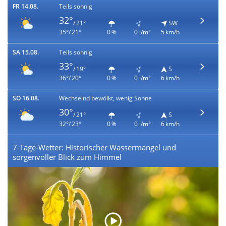
FR 14.08.
Teils sonnig
32°
/ 21°
SW
35°/ 21°
0 %
0 l/m²
5 km/h
SA 15.08.
Teils sonnig
33°
/ 19°
S
36°/ 20°
0 %
0 l/m²
6 km/h
SO 16.08.
Wechselnd bewölkt, wenig Sonne
30°
/ 21°
S
32°/ 23°
0 %
0 l/m²
6 km/h
7-Tage-Wetter: Historischer Wassermangel und
sorgenvoller Blick zum Himmel