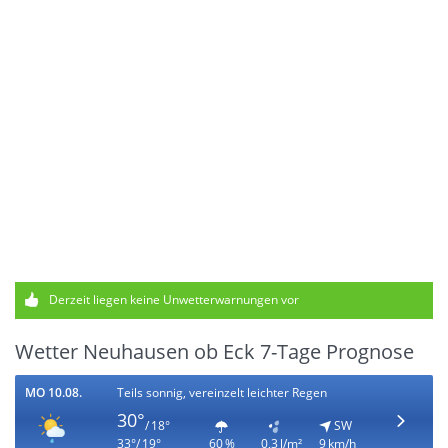
Derzeit liegen keine Unwetterwarnungen vor
Wetter Neuhausen ob Eck 7-Tage Prognose
MO 10.08.
Teils sonnig, vereinzelt leichter Regen
30°
/ 18°
SW
33°/ 19°
60 %
0,3 l/m²
9 km/h