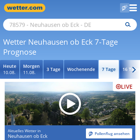
Wetter Neuhausen ob Eck 7-Tage
Prognose
Heute
Morgen
3 Tage
Wochenende
7 Tage
16 Tage
10.08.
11.08.
LIVE
Aktuelles Wetter in
Pollenflug ansehen
Neuhausen ob Eck