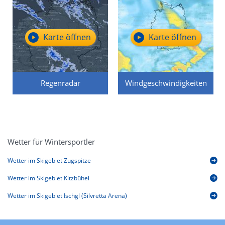
Karte öffnen
Karte öffnen
Regenradar
Windgeschwindigkeiten
Wetter für Wintersportler
Wetter im Skigebiet Zugspitze
Wetter im Skigebiet Kitzbühel
Wetter im Skigebiet Ischgl (Silvretta Arena)