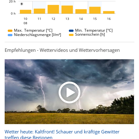
20 h

L
0 h
10
11
12
10
13
14
15
16
08
08
Max. Temperatur [°C]
Min. Temperatur [°C]
Sonnenschein [h]
Niederschlagsmenge [l/m²]
Empfehlungen - Wettervideos und Wettervorhersagen
Wetter heute: Kaltfront! Schauer und kräftige Gewitter
treffen diese Regionen