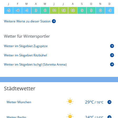
J
F
M
A
M
J
J
A
S
O
N
D
-5
-4
-1
3
6
11
13
13
9
5
0
-3
Weitere Werte zu dieser Station
Wetter für Wintersportler
Wetter im Skigebiet Zugspitze
Wetter im Skigebiet Kitzbühel
Wetter im Skigebiet Ischgl (Silvretta Arena)
Städtewetter
29°C
Wetter München
/
16°C
24°C
Wetter Berlin
/
14°C