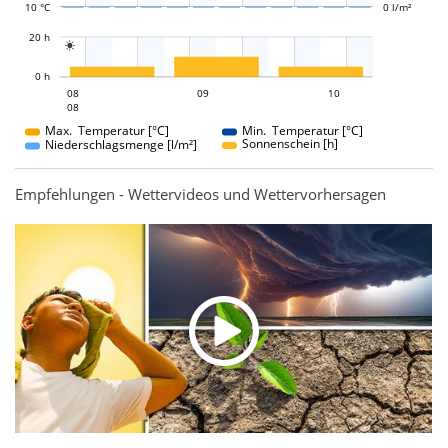
10 °C
0 l/m²
L
20 h

L
0 h
09
10
08
09
08
10
08
08
Max. Temperatur [°C]
Min. Temperatur [°C]
Sonnenschein [h]
Niederschlagsmenge [l/m²]
Empfehlungen - Wettervideos und Wettervorhersagen