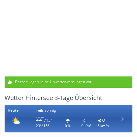
Derzeit liegen keine Unwetterwarnungen vor
Wetter Hintersee 3-Tage Übersicht
Heute
Teils sonnig
22°
/ 15°
O
23°/ 15°
0 %
0 l/m²
5 km/h