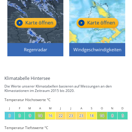
Karte öffnen
Karte öffnen
Regenradar
Windgeschwindigkeiten
Klimatabelle Hintersee
Die Werte unserer Klimatabellen basieren auf Messungen an den
Klimastationen im Zeitraum 2015 bis 2020.
Temperatur Höchstwerte °C
J
F
M
A
M
J
J
A
S
O
N
D
3
5
9
14
16
22
23
23
18
14
8
5
Temperatur Tiefstwerte °C