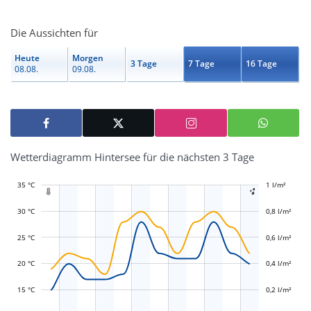
Die Aussichten für
Heute
Morgen
3 Tage
7 Tage
16 Tage
08.08.
09.08.
Wetterdiagramm Hintersee für die nächsten 3 Tage
35 °C
-0,4 l/m²
-0,2 l/m²
1 l/m²
1,2 l/m²


30 °C
0,8 l/m²
25 °C
0,6 l/m²
L
L
20 °C
0,4 l/m²
15 °C
0,2 l/m²