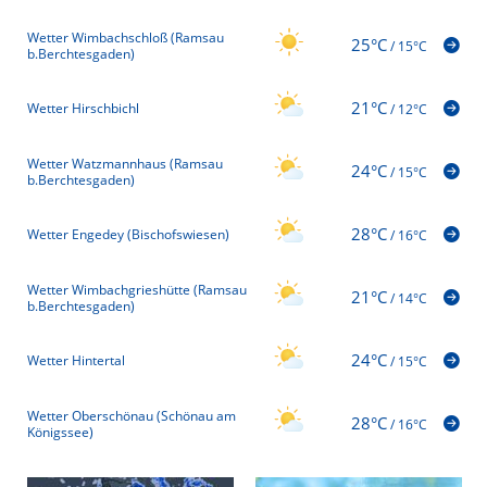
Wetter Wimbachschloß (Ramsau
25°C
/
15°C
b.Berchtesgaden)
21°C
Wetter Hirschbichl
/
12°C
Wetter Watzmannhaus (Ramsau
24°C
/
15°C
b.Berchtesgaden)
28°C
Wetter Engedey (Bischofswiesen)
/
16°C
Wetter Wimbachgrieshütte (Ramsau
21°C
/
14°C
b.Berchtesgaden)
24°C
Wetter Hintertal
/
15°C
Wetter Oberschönau (Schönau am
28°C
/
16°C
Königssee)