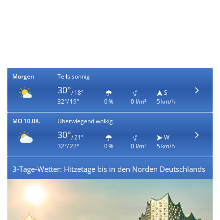
Morgen
Teils sonnig
30°
/ 18°
S
32°/ 19°
0 %
0 l/m²
5 km/h
MO 10.08.
Überwiegend wolkig
30°
/ 21°
W
32°/ 22°
0 %
0 l/m²
5 km/h
3-Tage-Wetter: Hitzetage bis in den Norden Deutschlands