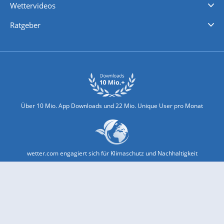
Wettervideos
Nachrichten
Deutschlandwetter
Schweizwetter
Österreichwetter
Regionalwetter
Wetter in Europa
Wetter Weltweit
Wetterlexikon
Promi-News
Ratgeber
Biowetter
Glätteindex
Reiseziel Finder
Erkältungswetter
Klima & Umwelt
Über 10 Mio. App Downloads und 22 Mio. Unique User pro Monat
wetter.com engagiert sich für Klimaschutz und Nachhaltigkeit
Bekannt aus Funk und Fernsehen: Pro7, Sat1, Kabel 1, SWR, ...