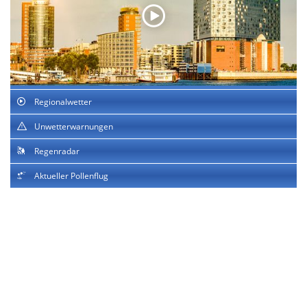
Regionalwetter
Unwetterwarnungen
Regenradar
Aktueller Pollenflug