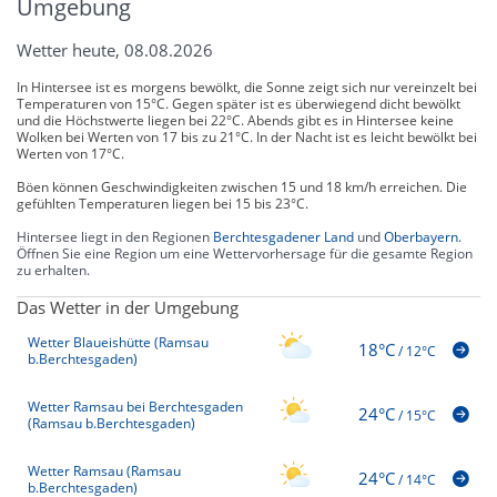
Umgebung
Wetter heute, 08.08.2026
In Hintersee ist es morgens bewölkt, die Sonne zeigt sich nur vereinzelt bei
Temperaturen von 15°C. Gegen später ist es überwiegend dicht bewölkt
und die Höchstwerte liegen bei 22°C. Abends gibt es in Hintersee keine
Wolken bei Werten von 17 bis zu 21°C. In der Nacht ist es leicht bewölkt bei
Werten von 17°C.
Böen können Geschwindigkeiten zwischen 15 und 18 km/h erreichen. Die
gefühlten Temperaturen liegen bei 15 bis 23°C.
Hintersee liegt in den Regionen
Berchtesgadener Land
und
Oberbayern
.
Öffnen Sie eine Region um eine Wettervorhersage für die gesamte Region
zu erhalten.
Das Wetter in der Umgebung
Wetter Blaueishütte (Ramsau
18°C
/
12°C
b.Berchtesgaden)
Wetter Ramsau bei Berchtesgaden
24°C
/
15°C
(Ramsau b.Berchtesgaden)
Wetter Ramsau (Ramsau
24°C
/
14°C
b.Berchtesgaden)