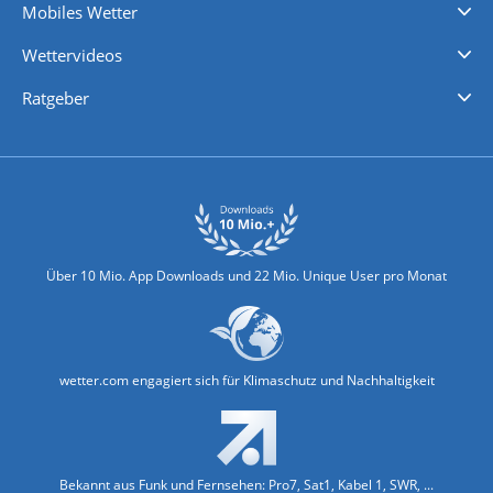
Mobiles Wetter
iPhone Wetter
iPad Wetter
Android Wetter
Wettervideos
Nachrichten
Deutschlandwetter
Schweizwetter
Österreichwetter
Regionalwetter
Wetter in Europa
Wetter Weltweit
Wetterlexikon
Promi-News
Ratgeber
Biowetter
Glätteindex
Reiseziel Finder
Erkältungswetter
Klima & Umwelt
Über 10 Mio. App Downloads und 22 Mio. Unique User pro Monat
wetter.com engagiert sich für Klimaschutz und Nachhaltigkeit
Bekannt aus Funk und Fernsehen: Pro7, Sat1, Kabel 1, SWR, ...