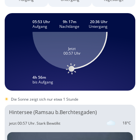
05:53 Uhr
9h 17m
20:36 Uhr
Aufgang
Nachtlänge
Untergang
Jetzt
00:57 Uhr
4h 56m
bis Aufgang
Die Sonne zeigt sich nur etwa 1 Stunde
Hintersee (Ramsau b.Berchtesgaden)
18°C
jetzt 00:57 Uhr.
Stark Bewölkt