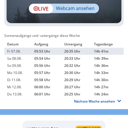
LIVE
Webcam ansehen
Sonnenaufgänge und -untergänge diese Woche
Datum
Aufgang
Untergang
Tageslänge
Fr 07.08.
05:53 Uhr
20:35 Uhr
14h 41m
Sa 08.08.
05:54 Uhr
20:33 Uhr
14h 39m
So 09.08.
05:56 Uhr
20:32 Uhr
14h 36m
Mo 10.08.
05:57 Uhr
20:30 Uhr
14h 33m
Di 11.08.
05:58 Uhr
20:29 Uhr
14h 30m
Mi 12.08.
06:00 Uhr
20:27 Uhr
14h 27m
Do 13.08.
06:01 Uhr
20:25 Uhr
14h 24m
Nächste Woche ansehen