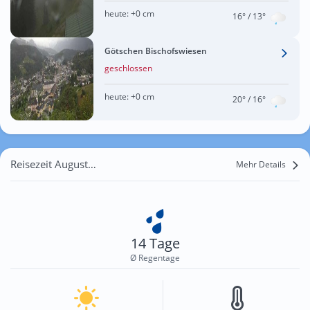
heute:
+0 cm
16°
/ 13°
Götschen Bischofswiesen
geschlossen
heute:
+0 cm
20°
/ 16°
Reisezeit August für Hintersee
Mehr Details
14 Tage
Ø Regentage