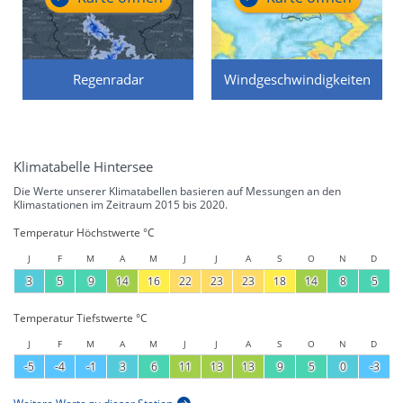
Regenradar
Windgeschwindigkeiten
Klimatabelle Hintersee
Die Werte unserer Klimatabellen basieren auf Messungen an den
Klimastationen im Zeitraum 2015 bis 2020.
Temperatur Höchstwerte °C
J
F
M
A
M
J
J
A
S
O
N
D
3
5
9
14
16
22
23
23
18
14
8
5
Temperatur Tiefstwerte °C
J
F
M
A
M
J
J
A
S
O
N
D
-5
-4
-1
3
6
11
13
13
9
5
0
-3