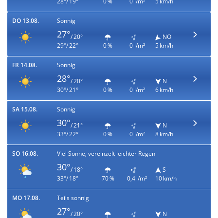
28°/ 19°
0 %
0 l/m²
5 km/h
DO 13.08.
Sonnig
27°
/ 20°
NO
29°/ 22°
0 %
0 l/m²
5 km/h
FR 14.08.
Sonnig
28°
/ 20°
N
30°/ 21°
0 %
0 l/m²
6 km/h
SA 15.08.
Sonnig
30°
/ 21°
N
33°/ 22°
0 %
0 l/m²
8 km/h
SO 16.08.
Viel Sonne, vereinzelt leichter Regen
30°
/ 18°
S
33°/ 18°
70 %
0,4 l/m²
10 km/h
MO 17.08.
Teils sonnig
27°
/ 20°
N