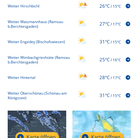
26°C
Wetter Hirschbichl
/
15°C
Wetter Watzmannhaus (Ramsau
27°C
/
17°C
b.Berchtesgaden)
31°C
Wetter Engedey (Bischofswiesen)
/
15°C
Wetter Wimbachgrieshütte (Ramsau
25°C
/
16°C
b.Berchtesgaden)
28°C
Wetter Hintertal
/
17°C
Wetter Oberschönau (Schönau am
31°C
/
15°C
Königssee)
Karte öffnen
Karte öffnen