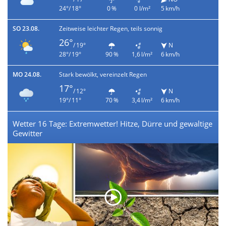
24°/ 18°
0 %
0 l/m²
5 km/h
SO 23.08.
Zeitweise leichter Regen, teils sonnig
26°
/ 19°
N
28°/ 19°
90 %
1,6 l/m²
6 km/h
MO 24.08.
Stark bewölkt, vereinzelt Regen
17°
/ 12°
N
19°/ 11°
70 %
3,4 l/m²
6 km/h
Wetter 16 Tage: Extremwetter! Hitze, Dürre und gewaltige
Gewitter