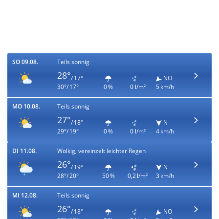
SO 09.08.
Teils sonnig
28°
/ 17°
NO
30°/ 17°
0 %
0 l/m²
5 km/h
MO 10.08.
Teils sonnig
27°
/ 18°
N
29°/ 19°
0 %
0 l/m²
4 km/h
DI 11.08.
Wolkig, vereinzelt leichter Regen
26°
/ 19°
N
28°/ 20°
50 %
0,2 l/m²
3 km/h
MI 12.08.
Teils sonnig
26°
/ 18°
NO