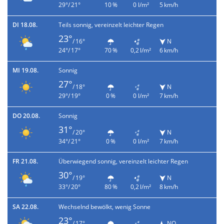
29°/ 21°
10 %
0 l/m²
5 km/h
DI 18.08.
Teils sonnig, vereinzelt leichter Regen
23°
/ 16°
N
24°/ 17°
70 %
0,2 l/m²
6 km/h
MI 19.08.
Sonnig
27°
/ 18°
N
29°/ 19°
0 %
0 l/m²
7 km/h
DO 20.08.
Sonnig
31°
/ 20°
N
34°/ 21°
0 %
0 l/m²
7 km/h
FR 21.08.
Überwiegend sonnig, vereinzelt leichter Regen
30°
/ 19°
N
33°/ 20°
80 %
0,2 l/m²
8 km/h
SA 22.08.
Wechselnd bewölkt, wenig Sonne
23°
/ 17°
NO