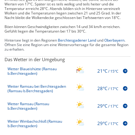
Werten von 17°C. Später ist es teils wolkig und teils heiter und die
Temperatur erreicht 28°C. Abends bilden sich in Hintersee vereinzelt
Wolken und die Temperaturen liegen zwischen 21 und 25 Grad. In der
Nacht bleibt die Wolkendecke geschlossen bei Tiefstwerten von 18°C.
Böen können Geschwindigkeiten zwischen 14 und 34 km/h erreichen.
Gefühlt liegen die Temperaturen bei 17 bis 30°C.
Hintersee liegt in den Regionen
Berchtesgadener Land
und
Oberbayern
.
Öffnen Sie eine Region um eine Wettervorhersage für die gesamte Region
zu erhalten.
Das Wetter in der Umgebung
Wetter Blaueishütte (Ramsau
21°C
/
15°C
b.Berchtesgaden)
Wetter Ramsau bei Berchtesgaden
28°C
/
17°C
(Ramsau b.Berchtesgaden)
Wetter Ramsau (Ramsau
29°C
/
17°C
b.Berchtesgaden)
Wetter Wimbachschloß (Ramsau
29°C
/
17°C
b.Berchtesgaden)