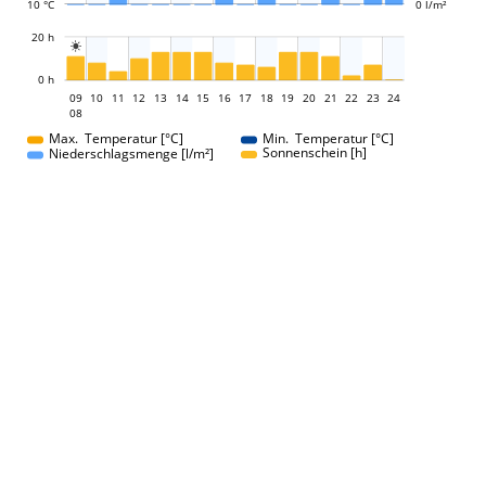
10 °C
0 l/m²
L
20 h

L
0 h
09
10
11
12
13
14
15
16
09
17
18
19
20
21
22
23
24
08
08
Max. Temperatur [°C]
Min. Temperatur [°C]
Sonnenschein [h]
Niederschlagsmenge [l/m²]