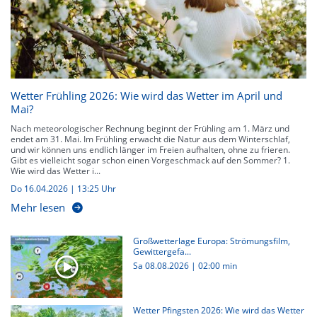
Für Kulturbegeisterte gibt es zu jeder Jahreszeit etwas zu entdecken.
Kirchen und Königsschlösser laden zur Erkundung ein, viele Städte sind
einen Besuch wert. Ein besonderes Highlight ist der Besuch der
Landeshauptstadt München. Als drittgrößte Stadt Deutschlands hat
München bei jedem Wetter etwas zu bieten. Allianz Arena, Schloss
Nymphenburg, der Stachus und vieles mehr begeister durch ein vielfältiges
kulturelles Angebot. Auch Städte wie Bad Reichenhall bieten Erholung pur,
inmitten einer alpinen Landschaft. Der Kurort Bad Tölz hält neben
Wetter Frühling 2026: Wie wird das Wetter im April und
ursprünglicher Tradition auch viele kulturelle Aktivitäten, umrahmt von
Mai?
einem herrlichen Bergpanorama, bereit. Auch Berchtesgaden lädt zu
erlebnisreichen Wanderungen in tiefe Schluchten ein. Die Partnachklamm
Nach meteorologischer Rechnung beginnt der Frühling am 1. März und
bei Garmisch-Partenkirchen ist ein einmaliges Naturspektakel, das sich
endet am 31. Mai. Im Frühling erwacht die Natur aus dem Winterschlaf,
niemand entgehen lassen sollte. Dies ist nur ein Bruchteil der
und wir können uns endlich länger im Freien aufhalten, ohne zu frieren.
Ausflugstipps für Oberbayern – die herrliche Region bietet eine unendliche
Gibt es vielleicht sogar schon einen Vorgeschmack auf den Sommer? 1.
Vielzahl an Möglichkeiten.
Wie wird das Wetter i...
Auch Wintersport-begeisterte kommen im Winter in Oberbayern auf ihre
Do 16.04.2026 | 13:25 Uhr
Kosten: Eine Vielzahl an Skipisten und Langlaufloipen können in den
Monaten November bis Februar befahren werden. Spaziergänger und
Mehr lesen
Schneeschuhwanderer erkunden die verschneiten Wälder zu Fuß. Hierfür
bietet sich gerade die Region um Garmisch-Partenkirchen an.
Großwetterlage Europa: Strömungsfilm,
Gewittergefa...
Sa 08.08.2026
|
02:00 min
Wetter Pfingsten 2026: Wie wird das Wetter