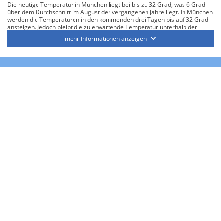
Die heutige Temperatur in München liegt bei bis zu 32 Grad, was 6 Grad
über dem Durchschnitt im August der vergangenen Jahre liegt. In München
werden die Temperaturen in den kommenden drei Tagen bis auf 32 Grad
ansteigen. Jedoch bleibt die zu erwartende Temperatur unterhalb der
höchsten jemals im aktuellen Monat August gemessenen Temperatur von
mehr Informationen anzeigen
36 Grad.
Regen und Sonnenschein
Durchschnittlich gab es in der Vergangenheit im Monat August in der
Region Oberbayern bis zu 11 Regentage. Wahrscheinlich bleibt es in
München in den nächsten 16 Tagen trocken.
Die voraussichtliche Sonnenscheindauer in den kommenden Tagen beträgt
wahrscheinlich 9 Stunden pro Tag, was über dem Durchschnitt von bis zu 8
Stunden für den Monat August in den letzten Jahren liegt.
Ingolstadt
Temperaturen
In Ingolstadt werden heute bis zu 34 Grad erreicht, was über dem
Durchschnitt im August der letzten Jahre um 7 Grad liegt. In Ingolstadt
werden die Temperaturen in den kommenden drei Tagen bis auf 34 Grad
ansteigen. Damit liegt die zu erwartende Temperatur aber noch unter der
höchsten im August gemessenen Temperatur von 37 Grad.
Regen und Sonnenschein