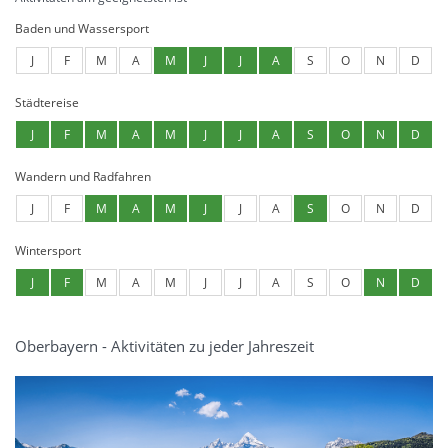
Baden und Wassersport
J
F
M
A
M
J
J
A
S
O
N
D
Städtereise
J
F
M
A
M
J
J
A
S
O
N
D
Wandern und Radfahren
J
F
M
A
M
J
J
A
S
O
N
D
Wintersport
J
F
M
A
M
J
J
A
S
O
N
D
Oberbayern - Aktivitäten zu jeder Jahreszeit