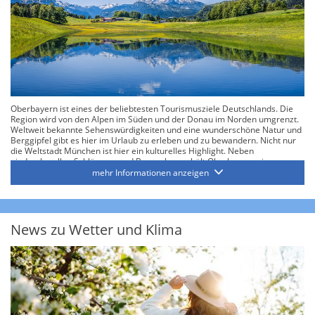
Oberbayern ist eines der beliebtesten Tourismusziele Deutschlands. Die
Region wird von den Alpen im Süden und der Donau im Norden umgrenzt.
Weltweit bekannte Sehenswürdigkeiten und eine wunderschöne Natur und
Berggipfel gibt es hier im Urlaub zu erleben und zu bewandern. Nicht nur
die Weltstadt München ist hier ein kulturelles Highlight. Neben
eindrucksvollen Schlössern und Burganlagen, hält Oberbayern eine
beeindruckende Landschaft für seine Besucher bereit. In den Alpen finden
mehr Informationen anzeigen
sich markante Gipfel und urige Berghütten für eine Rast. Nicht nur die
bekannten Berggestalten der Zugspitze oder der Alpspitze bieten sich für
herrliche Wanderungen und Klettererlebnisse an.
News zu Wetter und Klima
Die traumhaft schöne Natur erkundet man im Frühling und Sommer am
besten zu Fuß oder mit dem Fahrrad. Gerade die Zeit von März bis Juni,
sowie der September bieten sich dafür an. Es ist warm, die Natur blüht auf
und die Sonne scheint. In den Sommermonaten Juli und August kann es
allerdings zu warm für sportliche Aktivitäten werden. In diesen Monaten
kommen gerade Wassersportler oder Badeurlauber auf ihre Kosten.
Sowohl der Starnberger See, als auch der Tegernsee, locken mit
kristallklarem Wasser und einem großen Sport- und Freizeitangebot.