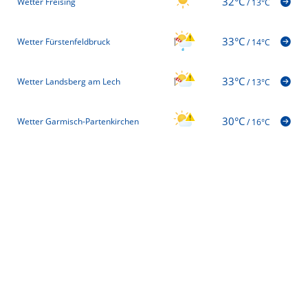
32°C
Wetter Freising
/
13°C
33°C
Wetter Fürstenfeldbruck
/
14°C
33°C
Wetter Landsberg am Lech
/
13°C
30°C
Wetter Garmisch-Partenkirchen
/
16°C