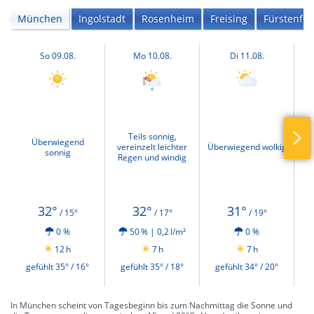
München
Ingolstadt
Rosenheim
Freising
Fürstenfel
So 09.08.
Mo 10.08.
Di 11.08.
Teils sonnig,
Überwiegend
vereinzelt leichter
Überwiegend wolkig
sonnig
Regen und windig
32°
32°
31°
/ 15°
/ 17°
/ 19°
0 %
50 % | 0,2 l/m²
0 %
12 h
7 h
7 h
gefühlt 35° / 16°
gefühlt 35° / 18°
gefühlt 34° / 20°
g
In München scheint von Tagesbeginn bis zum Nachmittag die Sonne und