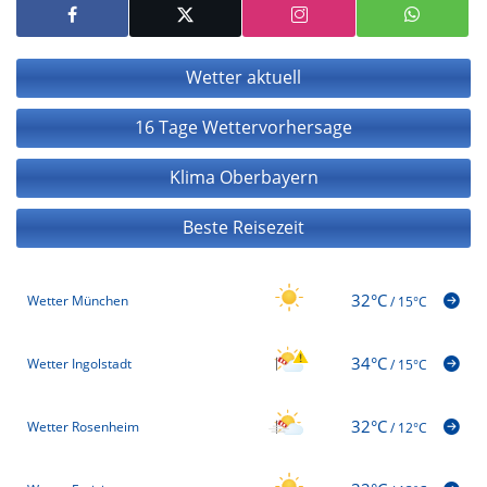
Wetter aktuell
16 Tage Wettervorhersage
Klima Oberbayern
Beste Reisezeit
32°C
Wetter München
/
15°C
34°C
Wetter Ingolstadt
/
15°C
32°C
Wetter Rosenheim
/
12°C