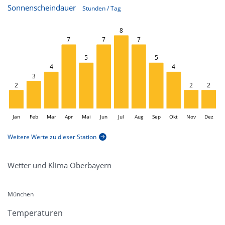
Sonnenscheindauer
Stunden / Tag
8
L
7
7
7
5
5
4
4
3
2
2
2
Jan
Feb
Mar
Apr
Mai
Jun
L
Jul
Aug
Sep
Okt
Nov
Dez
Weitere Werte zu dieser Station
Wetter und Klima Oberbayern
München
Temperaturen