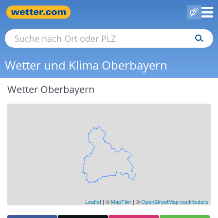
Wetter und Klima Oberbayern
Wetter Oberbayern
Leaflet
|
©
MapTiler
| ©
OpenStreetMap contributors