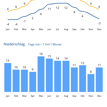
9
9
6
6
12
12
4
11
8
6
4
2
-1
-3
-4
-4
Jan
Feb
Mar
Apr
Mai
Jun
L
Jul
Aug
Sep
Okt
Nov
Dez
Niederschlag
Tage mit > 1 l/m² / Monat
16
L
15
14
14
13
12
11
11
10
10
9
8
Jan
Feb
Mar
Apr
Mai
Jun
L
Jul
Aug
Sep
Okt
Nov
Dez