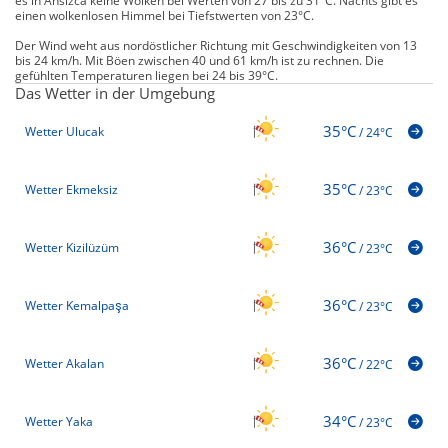
es in Ansızca keine Wolken bei Werten von 27 bis zu 31°C. Nachts gibt es
einen wolkenlosen Himmel bei Tiefstwerten von 23°C.
Der Wind weht aus nordöstlicher Richtung mit Geschwindigkeiten von 13
bis 24 km/h. Mit Böen zwischen 40 und 61 km/h ist zu rechnen. Die
gefühlten Temperaturen liegen bei 24 bis 39°C.
Das Wetter in der Umgebung
35°C
Wetter Ulucak
/
24°C
35°C
Wetter Ekmeksiz
/
23°C
36°C
Wetter Kizilüzüm
/
23°C
36°C
Wetter Kemalpaşa
/
23°C
36°C
Wetter Akalan
/
22°C
34°C
Wetter Yaka
/
23°C