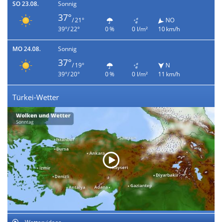
SO 23.08.
Sonnig
37°
/ 21°
NO
39°/ 22°
0 %
0 l/m²
10 km/h
MO 24.08.
Sonnig
37°
/ 19°
N
39°/ 20°
0 %
0 l/m²
11 km/h
Türkei-Wetter