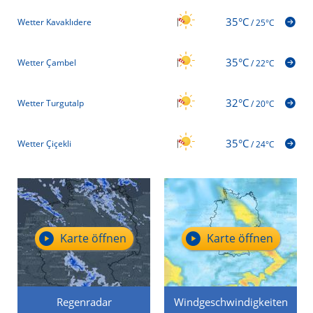
35°C
Wetter Kavaklıdere
/
25°C
35°C
Wetter Çambel
/
22°C
32°C
Wetter Turgutalp
/
20°C
35°C
Wetter Çiçekli
/
24°C
Karte öffnen
Karte öffnen
Regenradar
Windgeschwindigkeiten