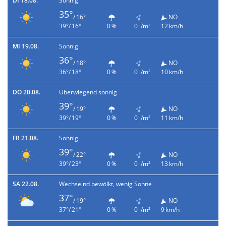
DI 18.08.
Sonnig
35°
/ 16°
NO
39°/ 16°
0 %
0 l/m²
12 km/h
MI 19.08.
Sonnig
36°
/ 18°
NO
36°/ 18°
0 %
0 l/m²
10 km/h
DO 20.08.
Überwiegend sonnig
39°
/ 19°
NO
39°/ 19°
0 %
0 l/m²
11 km/h
FR 21.08.
Sonnig
39°
/ 22°
NO
39°/ 23°
0 %
0 l/m²
13 km/h
SA 22.08.
Wechselnd bewölkt, wenig Sonne
37°
/ 19°
NO
37°/ 21°
0 %
0 l/m²
9 km/h