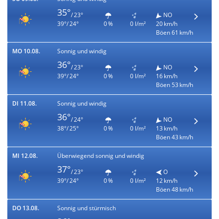
35°
/ 23°
NO
39°/ 24°
0 %
0 l/m²
20 km/h
Böen 61 km/h
MO 10.08.
Sonnig und windig
36°
/ 23°
NO
39°/ 24°
0 %
0 l/m²
16 km/h
Böen 53 km/h
DI 11.08.
Sonnig und windig
36°
/ 24°
NO
38°/ 25°
0 %
0 l/m²
13 km/h
Böen 43 km/h
MI 12.08.
Überwiegend sonnig und windig
37°
/ 23°
O
39°/ 24°
0 %
0 l/m²
12 km/h
Böen 48 km/h
DO 13.08.
Sonnig und stürmisch