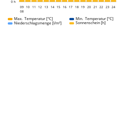
0 h
09
10
11
12
13
14
15
16
09
17
18
19
20
21
22
23
24
08
08
Max. Temperatur [°C]
Min. Temperatur [°C]
Sonnenschein [h]
Niederschlagsmenge [l/m²]