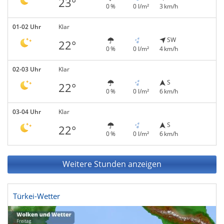
23°
0 %
0 l/m²
3 km/h
01-02 Uhr
Klar
SW
22°
0 %
0 l/m²
4 km/h
02-03 Uhr
Klar
S
22°
0 %
0 l/m²
6 km/h
03-04 Uhr
Klar
S
22°
0 %
0 l/m²
6 km/h
Weitere Stunden anzeigen
Türkei-Wetter