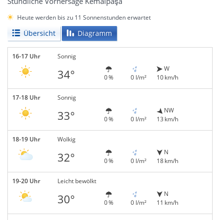
Stündliche Vorhersage Kemalpaşa
Heute werden bis zu 11 Sonnenstunden erwartet
Übersicht
Diagramm
16-17 Uhr
Sonnig
W
34°
0 %
0 l/m²
10 km/h
17-18 Uhr
Sonnig
NW
33°
0 %
0 l/m²
13 km/h
18-19 Uhr
Wolkig
N
32°
0 %
0 l/m²
18 km/h
19-20 Uhr
Leicht bewölkt
N
30°
0 %
0 l/m²
11 km/h