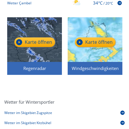
34°C
Wetter Çambel
/
20°C
Karte öffnen
Karte öffnen
Regenradar
Windgeschwindigkeiten
Wetter für Wintersportler
Wetter im Skigebiet Zugspitze
Wetter im Skigebiet Kitzbühel