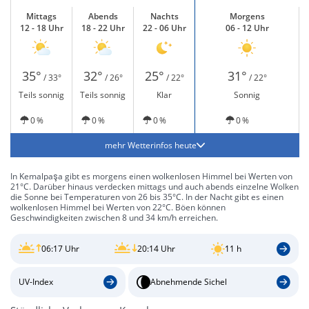
Mittags
Abends
Nachts
Morgens
12 - 18 Uhr
18 - 22 Uhr
22 - 06 Uhr
06 - 12 Uhr
35°
32°
25°
31°
/ 33°
/ 26°
/ 22°
/ 22°
Teils sonnig
Teils sonnig
Klar
Sonnig
0 %
0 %
0 %
0 %
mehr Wetterinfos heute
In Kemalpaşa gibt es morgens einen wolkenlosen Himmel bei Werten von
21°C. Darüber hinaus verdecken mittags und auch abends einzelne Wolken
die Sonne bei Temperaturen von 26 bis 35°C. In der Nacht gibt es einen
wolkenlosen Himmel bei Werten von 22°C. Böen können
Geschwindigkeiten zwischen 8 und 34 km/h erreichen.
06:17 Uhr
20:14 Uhr
11 h
UV-Index
Abnehmende Sichel