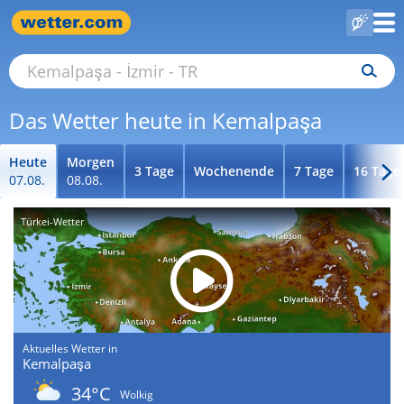
Das Wetter heute in Kemalpaşa
Heute
Morgen
3 Tage
Wochenende
7 Tage
16 Tage
07.08.
08.08.
Türkei-Wetter
Aktuelles Wetter in
Kemalpaşa
34°C
Wolkig