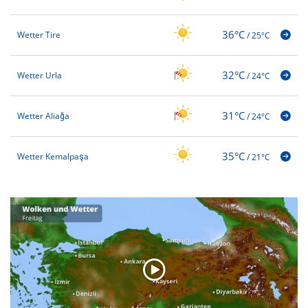
36°C
Wetter Tire
/
25°C
32°C
Wetter Urla
/
24°C
31°C
Wetter Aliağa
/
24°C
35°C
Wetter Kemalpaşa
/
21°C