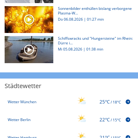
Sonnenbilder enthüllen bislang verborgene
Plasma-W...
Do 06.08.2026
|
01:27 min
Schiffswracks und "Hungersteine" im Rhein:
Dürre i...
Mi 05.08.2026
|
01:38 min
Städtewetter
25°C
Wetter München
/
18°C
22°C
Wetter Berlin
/
15°C
21°C
Wetter Hamburg
/
15°C