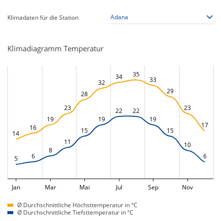
Klimadaten für die Station
Klimadiagramm Temperatur
35
34
33
32
29
28
23
23
22
22
19
19
19
17
16
15
15
14
11
10
8
6
6
5
Jan
Mar
Mai
Jul
Sep
Nov
Ø Durchschnittliche Höchsttemperatur in °C
Ø Durchschnittliche Tiefsttemperatur in °C