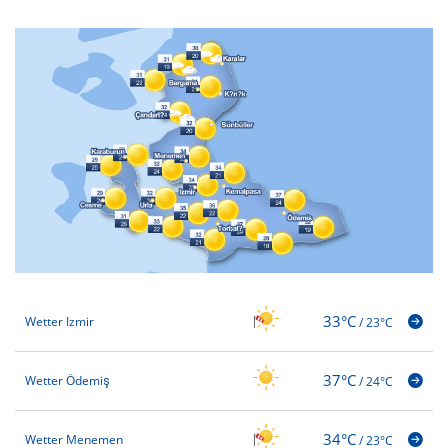
33°C
Wetter Izmir
/
23°C
37°C
Wetter Ödemiş
/
24°C
34°C
Wetter Menemen
/
23°C