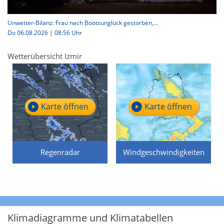
Unwetter-Bilanz: Frau nach Bootsunglück gestorben,...
Do 06.08.2026 | 08:56 Uhr
Wetterübersicht Izmir
Karte öffnen
Karte öffnen
Regenradar
Windgeschwindigkeiten
Klimadiagramme und Klimatabellen