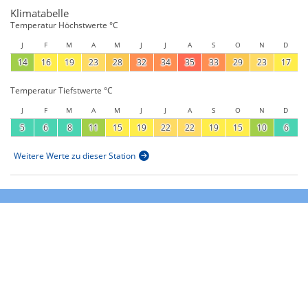
Klimatabelle
Temperatur Höchstwerte °C
J
F
M
A
M
J
J
A
S
O
N
D
14
16
19
23
28
32
34
35
33
29
23
17
Temperatur Tiefstwerte °C
J
F
M
A
M
J
J
A
S
O
N
D
5
6
8
11
15
19
22
22
19
15
10
6
Weitere Werte zu dieser Station