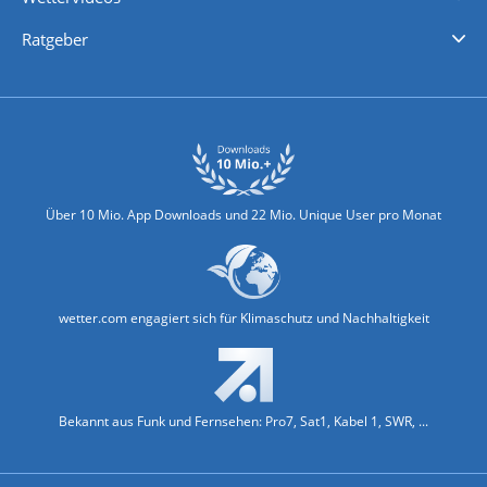
Nachrichten
Deutschlandwetter
Schweizwetter
Österreichwetter
Regionalwetter
Wetter in Europa
Wetter Weltweit
Wetterlexikon
Promi-News
Ratgeber
Biowetter
Glätteindex
Reiseziel Finder
Erkältungswetter
Klima & Umwelt
Über 10 Mio. App Downloads und 22 Mio. Unique User pro Monat
wetter.com engagiert sich für Klimaschutz und Nachhaltigkeit
Bekannt aus Funk und Fernsehen: Pro7, Sat1, Kabel 1, SWR, ...