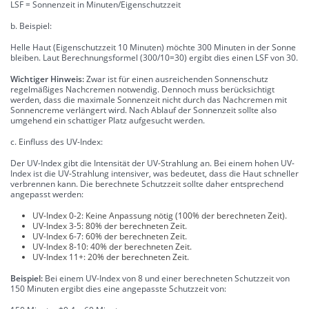
LSF = Sonnenzeit in Minuten/Eigenschutzzeit
b. Beispiel:
Helle Haut (Eigenschutzzeit 10 Minuten) möchte 300 Minuten in der Sonne
bleiben. Laut Berechnungsformel (300/10=30) ergibt dies einen LSF von 30.
Wichtiger Hinweis:
Zwar ist für einen ausreichenden Sonnenschutz
regelmäßiges Nachcremen notwendig. Dennoch muss berücksichtigt
werden, dass die maximale Sonnenzeit nicht durch das Nachcremen mit
Sonnencreme verlängert wird. Nach Ablauf der Sonnenzeit sollte also
umgehend ein schattiger Platz aufgesucht werden.
c. Einfluss des UV-Index:
Der UV-Index gibt die Intensität der UV-Strahlung an. Bei einem hohen UV-
Index ist die UV-Strahlung intensiver, was bedeutet, dass die Haut schneller
verbrennen kann. Die berechnete Schutzzeit sollte daher entsprechend
angepasst werden:
UV-Index 0-2: Keine Anpassung nötig (100% der berechneten Zeit).
UV-Index 3-5: 80% der berechneten Zeit.
UV-Index 6-7: 60% der berechneten Zeit.
UV-Index 8-10: 40% der berechneten Zeit.
UV-Index 11+: 20% der berechneten Zeit.
Beispiel:
Bei einem UV-Index von 8 und einer berechneten Schutzzeit von
150 Minuten ergibt dies eine angepasste Schutzzeit von: