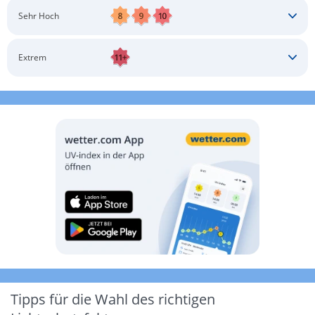
Schatten aufsuchen
Sonnenschutz auftragen
Langärmlige Bekleidung
Sonnenbrille
Sehr Hoch
Kopfbedeckung
Schatten aufsuchen
Sonnenschutz auftragen
Langärmlige Bekleidung
Sonnenbrille
Extrem
Kopfbedeckung
Schatten aufsuchen
Sonnenschutz auftragen
Langärmlige Bekleidung
Sonnenbrille
Kopfbedeckung
Möglichst drinnen aufhalten
Tipps für die Wahl des richtigen