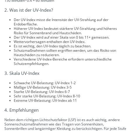
150 Minuten*0.4 = 60 Minuten
2. Was ist der UV-Index?
Der UV-Index misst die Intensität der UV-Strahlung auf der
Erdoberfläche.
Höherer UV-Index bedeutet stärkere UV-Strahlung und höheres
Risiko für Sonnenbrand und Hautschäden.
Der UV-Index wird auf einer Skala von 0 bis 11+ gemessen.
Wettervorhersagen enthalten den UV-Index.
Es ist wichtig, den UV-Index täglich zu beachten.
Schutzmaßnahmen sollten ergriffen werden, um das Risiko von
Hautschäden zu reduzieren.
Verschiedene UV-Index-Bereiche erfordern unterschiedliche
Schutzempfehlungen.
3. Skala UV-Index
Schwache UV-Belastung: UV-Index 1-2
Mäßige UV-Belastung: UV-Index 3-5
Starke UV-Belastung: UV-Index 6-7
Sehr starke UV-Belastung: UV-Index 8-10
Extreme UV-Belastung: UV-Index ab 11
4. Empfehlungen
Neben dem richtigen Lichtschutzfaktor (LSF) ist es auch wichtig, andere
Sonnenschutzmaßnahmen wie das Tragen von Sonnenhüten,
Sonnenbrillen und langärmliger Kleidung zu berücksichtigen. Für jede Stufe