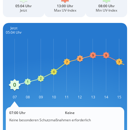
05:04 Uhr
13:00 Uhr
08:00 Uhr
Jetzt
Max UV-Index
Min UV-Index
Jetzt
05:04 Uhr
L
07
08
09
10
11
12
13
L
14
15
07:00 Uhr
Keine
Keine besonderen Schutzmaßnahmen erforderlich