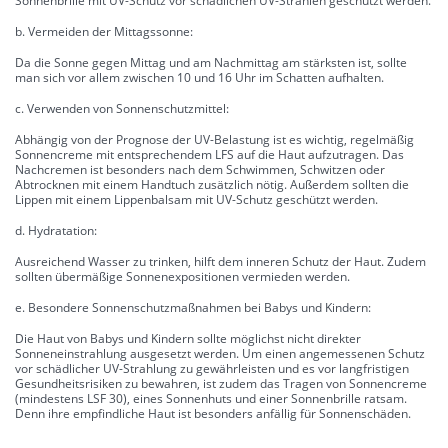
Sonnenbrille mit UV-Schutz vor schädlichen UV-Strahlen geschützt werden.
b. Vermeiden der Mittagssonne:
Da die Sonne gegen Mittag und am Nachmittag am stärksten ist, sollte
man sich vor allem zwischen 10 und 16 Uhr im Schatten aufhalten.
c. Verwenden von Sonnenschutzmittel:
Abhängig von der Prognose der UV-Belastung ist es wichtig, regelmäßig
Sonnencreme mit entsprechendem LFS auf die Haut aufzutragen. Das
Nachcremen ist besonders nach dem Schwimmen, Schwitzen oder
Abtrocknen mit einem Handtuch zusätzlich nötig. Außerdem sollten die
Lippen mit einem Lippenbalsam mit UV-Schutz geschützt werden.
d. Hydratation:
Ausreichend Wasser zu trinken, hilft dem inneren Schutz der Haut. Zudem
sollten übermäßige Sonnenexpositionen vermieden werden.
e. Besondere Sonnenschutzmaßnahmen bei Babys und Kindern:
Die Haut von Babys und Kindern sollte möglichst nicht direkter
Sonneneinstrahlung ausgesetzt werden. Um einen angemessenen Schutz
vor schädlicher UV-Strahlung zu gewährleisten und es vor langfristigen
Gesundheitsrisiken zu bewahren, ist zudem das Tragen von Sonnencreme
(mindestens LSF 30), eines Sonnenhuts und einer Sonnenbrille ratsam.
Denn ihre empfindliche Haut ist besonders anfällig für Sonnenschäden.