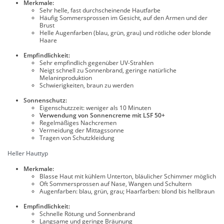
Merkmale:
Sehr helle, fast durchscheinende Hautfarbe
Häufig Sommersprossen im Gesicht, auf den Armen und der
Brust
Helle Augenfarben (blau, grün, grau) und rötliche oder blonde
Haare
Empfindlichkeit:
Sehr empfindlich gegenüber UV-Strahlen
Neigt schnell zu Sonnenbrand, geringe natürliche
Melaninproduktion
Schwierigkeiten, braun zu werden
Sonnenschutz:
Eigenschutzzeit: weniger als 10 Minuten
Verwendung von Sonnencreme mit LSF 50+
Regelmäßiges Nachcremen
Vermeidung der Mittagssonne
Tragen von Schutzkleidung
Heller Hauttyp
Merkmale:
Blasse Haut mit kühlem Unterton, bläulicher Schimmer möglich
Oft Sommersprossen auf Nase, Wangen und Schultern
Augenfarben: blau, grün, grau; Haarfarben: blond bis hellbraun
Empfindlichkeit:
Schnelle Rötung und Sonnenbrand
Langsame und geringe Bräunung