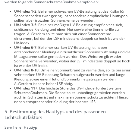
werden folgende Sonnenschutzmaßnahmen empfohlen:
UV-Index 1-2:
Bei einer schwachen UV-Belastung ist das Risiko für
Sonnenschäden zwar gering, insbesondere empfindliche Hauttypen
sollten aber trotzdem Sonnencreme verwenden.
UV-Index 3-5:
Bei einer mäßigen UV-Belastung empfiehlt es sich,
schützende Kleidung und einen Hut sowie eine Sonnenbrille zu
tragen. Außerdem sollte man sich mit einer Sonnencreme
eincremen, bei der der LSF mindestens doppelt so hoch ist wie der
UV-Index.
UV-Index 6-7:
Bei einer starken UV-Belastung ist neben
entsprechender Kleidung ein zusätzlicher Sonnenschutz nötig und die
Mittagssonne sollte gemieden werden. Des Weiteren gilt wieder:
Sonnencreme verwenden, wobei der LSF mindestens doppelt so hoch
ist wie der UV-Index.
UV-Index 8-10:
Um einen Sonnenbrand zu vermeiden, sollte bei einer
sehr starken UV-Belastung Schatten aufgesucht werden und lange
Kleidung sowie einen Hut und Sonnenbrille getragen werden.
Außerdem ist sehr hoher LSF nötig.
UV-Index 11+:
Die höchste Stufe des UV-Index erfordert weitere
Schutzmaßnahmen. Die Sonne sollte unbedingt gemieden werden,
auch im Schatten ist auf maximalen Sonnenschutz zu achten. Hierzu
neben entsprechender Kleidung der höchste LSF.
5. Bestimmung des Hauttyps und des passenden
Lichtschutzfaktors
Sehr heller Hauttyp