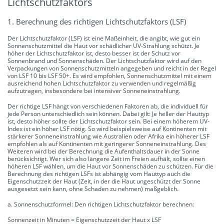
Lichtschutzfaktors
1. Berechnung des richtigen Lichtschutzfaktors (LSF)
Der Lichtschutzfaktor (LSF) ist eine Maßeinheit, die angibt, wie gut ein
Sonnenschutzmittel die Haut vor schädlicher UV-Strahlung schützt. Je
höher der Lichtschutzfaktor ist, desto besser ist der Schutz vor
Sonnenbrand und Sonnenschäden. Der Lichtschutzfaktor wird auf den
Verpackungen von Sonnenschutzmitteln angegeben und reicht in der Regel
von LSF 10 bis LSF 50+. Es wird empfohlen, Sonnenschutzmittel mit einem
ausreichend hohen Lichtschutzfaktor zu verwenden und regelmäßig
aufzutragen, insbesondere bei intensiver Sonneneinstrahlung.
Der richtige LSF hängt von verschiedenen Faktoren ab, die individuell für
jede Person unterschiedlich sein können. Dabei gilt: Je heller der Hauttyp
ist, desto höher sollte der Lichtschutzfaktor sein. Bei einem höherem UV-
Index ist ein höher LSF nötig. So wird beispielsweise auf Kontinenten mit
stärkerer Sonneneinstrahlung wie Australien oder Afrika ein höherer LSF
empfohlen als auf Kontinenten mit geringerer Sonneneinstrahlung. Des
Weiteren wird bei der Berechnung die Aufenthaltsdauer in der Sonne
berücksichtigt. Wer sich also längere Zeit im Freien aufhält, sollte einen
höheren LSF wählen, um die Haut vor Sonnenschäden zu schützen. Für die
Berechnung des richtigen LSFs ist abhängig vom Hauttyp auch die
Eigenschutzzeit der Haut (Zeit, in der die Haut ungeschützt der Sonne
ausgesetzt sein kann, ohne Schaden zu nehmen) maßgeblich.
a. Sonnenschutzformel: Den richtigen Lichtschutzfaktor berechnen:
Sonnenzeit in Minuten = Eigenschutzzeit der Haut x LSF