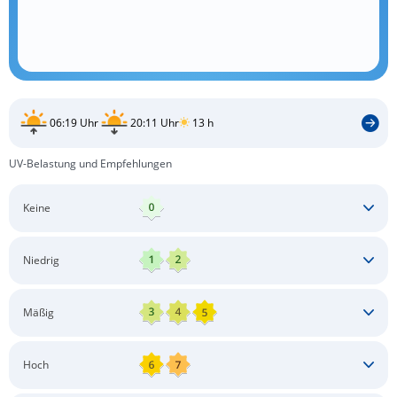
06:19 Uhr
20:11 Uhr
13 h
UV-Belastung und Empfehlungen
Keine
Keine besonderen Schutzmaßnahmen erforderlich
Niedrig
Keine besonderen Schutzmaßnahmen erforderlich
Mäßig
Schatten aufsuchen
Sonnenschutz auftragen
Langärmlige Bekleidung
Sonnenbrille
Hoch
Kopfbedeckung