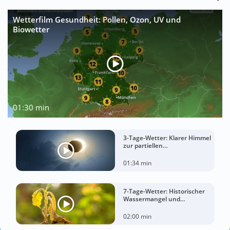
Wetterfilm Gesundheit: Pollen, Ozon, UV und
Biowetter
01:30 min
3-Tage-Wetter: Klarer Himmel
zur partiellen
Sonnenfinsternis am
Mittwoch?
01:34 min
7-Tage-Wetter: Historischer
Wassermangel und
sorgenvoller Blick zum Himmel
02:00 min