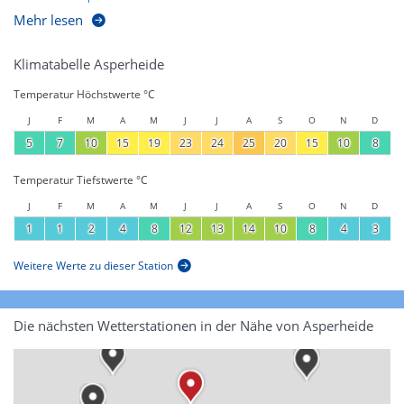
Mehr lesen
Klimatabelle Asperheide
Temperatur Höchstwerte °C
J
F
M
A
M
J
J
A
S
O
N
D
5
7
10
15
19
23
24
25
20
15
10
8
Temperatur Tiefstwerte °C
J
F
M
A
M
J
J
A
S
O
N
D
1
1
2
4
8
12
13
14
10
8
4
3
Weitere Werte zu dieser Station
Die nächsten Wetterstationen in der Nähe von Asperheide