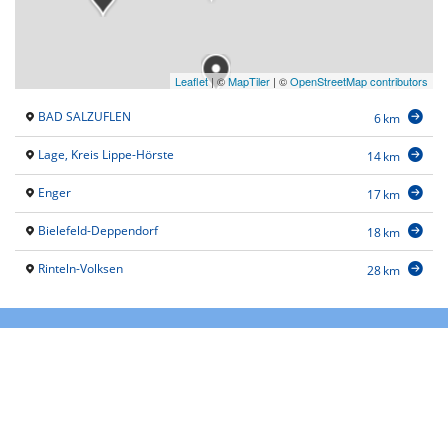
Leaflet
|
©
MapTiler
| ©
OpenStreetMap contributors
BAD SALZUFLEN
6 km
Lage, Kreis Lippe-Hörste
14 km
Enger
17 km
Bielefeld-Deppendorf
18 km
Rinteln-Volksen
28 km