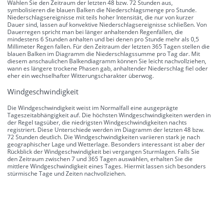
Wählen Sie den Zeitraum der letzten 48 bzw. 72 Stunden aus,
symbolisieren die blauen Balken die Niederschlagsmenge pro Stunde.
Niederschlagsereignisse mit teils hoher Intensität, die nur von kurzer
Dauer sind, lassen auf konvektive Niederschlagsereignisse schließen. Von
Dauerregen spricht man bei länger anhaltenden Regenfällen, die
mindestens 6 Stunden anhalten und bei denen pro Stunde mehr als 0,5
Millimeter Regen fallen. Für den Zeitraum der letzten 365 Tagen stellen die
blauen Balken im Diagramm die Niederschlagssumme pro Tag dar. Mit
diesem anschaulichen Balkendiagramm können Sie leicht nachvollziehen,
wann es längere trockene Phasen gab, anhaltender Niederschlag fiel oder
eher ein wechselhafter Witterungscharakter überwog.
Windgeschwindigkeit
Die Windgeschwindigkeit weist im Normalfall eine ausgeprägte
Tageszeitabhängigkeit auf. Die höchsten Windgeschwindigkeiten werden in
der Regel tagsüber, die niedrigsten Windgeschwindigkeiten nachts
registriert. Diese Unterschiede werden im Diagramm der letzten 48 bzw.
72 Stunden deutlich. Die Windgeschwindigkeiten variieren stark je nach
geographischer Lage und Wetterlage. Besonders interessant ist aber der
Rückblick der Windgeschwindigkeit bei vergangen Sturmlagen. Falls Sie
den Zeitraum zwischen 7 und 365 Tagen auswählen, erhalten Sie die
mittlere Windgeschwindigkeit eines Tages. Hiermit lassen sich besonders
stürmische Tage und Zeiten nachvollziehen.