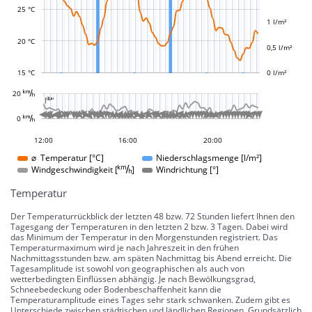
L
L
25 °C
1 l/m²
20 °C
0,5 l/m²
15 °C
0 l/m²
L














































































































































20 
-10 °
-5 °
5 °
10 °
15 °
20 °
25 °
30 °
100 °
50 °
-50 °
-100 °

L
L







































































0 
0 °
09:00
06:00
03:00
17:00
22:00
12:00
16:00
20:00
20:00
⌀ Temperatur [°C]
Niederschlagsmenge [l/m²]
Windgeschwindigkeit []
Windrichtung [°]
Temperatur
Der Temperaturrückblick der letzten 48 bzw. 72 Stunden liefert Ihnen den
Tagesgang der Temperaturen in den letzten 2 bzw. 3 Tagen. Dabei wird
das Minimum der Temperatur in den Morgenstunden registriert. Das
Temperaturmaximum wird je nach Jahreszeit in den frühen
Nachmittagsstunden bzw. am späten Nachmittag bis Abend erreicht. Die
Tagesamplitude ist sowohl von geographischen als auch von
wetterbedingten Einflüssen abhängig. Je nach Bewölkungsgrad,
Schneebedeckung oder Bodenbeschaffenheit kann die
Temperaturamplitude eines Tages sehr stark schwanken. Zudem gibt es
Unterschiede zwischen städtischen und ländlichen Regionen. Grundsätzlich