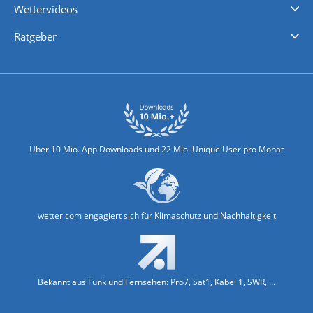
Wettervideos
Nachrichten
Deutschlandwetter
Schweizwetter
Österreichwetter
Regionalwetter
Wetter in Europa
Wetter Weltweit
Wetterlexikon
Promi-News
Ratgeber
Biowetter
Glätteindex
Reiseziel Finder
Erkältungswetter
Klima & Umwelt
Über 10 Mio. App Downloads und 22 Mio. Unique User pro Monat
wetter.com engagiert sich für Klimaschutz und Nachhaltigkeit
Bekannt aus Funk und Fernsehen: Pro7, Sat1, Kabel 1, SWR, ...