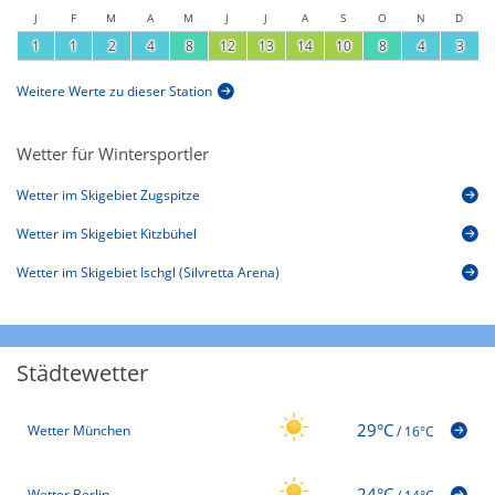
J
F
M
A
M
J
J
A
S
O
N
D
1
1
2
4
8
12
13
14
10
8
4
3
Weitere Werte zu dieser Station
Wetter für Wintersportler
Wetter im Skigebiet Zugspitze
Wetter im Skigebiet Kitzbühel
Wetter im Skigebiet Ischgl (Silvretta Arena)
Städtewetter
29°C
Wetter München
/
16°C
24°C
Wetter Berlin