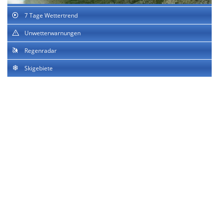
7 Tage Wettertrend
Unwetterwarnungen
Regenradar
Skigebiete