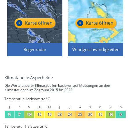
Karte öffnen
Karte öffnen
Regenradar
Windgeschwindigkeiten
Klimatabelle Asperheide
Die Werte unserer Klimatabellen basieren auf Messungen an den
Klimastationen im Zeitraum 2015 bis 2020.
Temperatur Höchstwerte °C
J
F
M
A
M
J
J
A
S
O
N
D
5
7
10
15
19
23
24
25
20
15
10
8
Temperatur Tiefstwerte °C