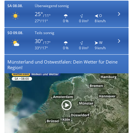
SA 08.08.
Überwiegend sonnig
25°
/ 11°
O
27°/ 11°
0 %
0 l/m²
8 km/h
SO 09.08.
Teils sonnig
30°
/ 17°
W
33°/ 17°
0 %
0 l/m²
9 km/h
Münsterland und Ostwestfalen: Dein Wetter für Deine
Region!