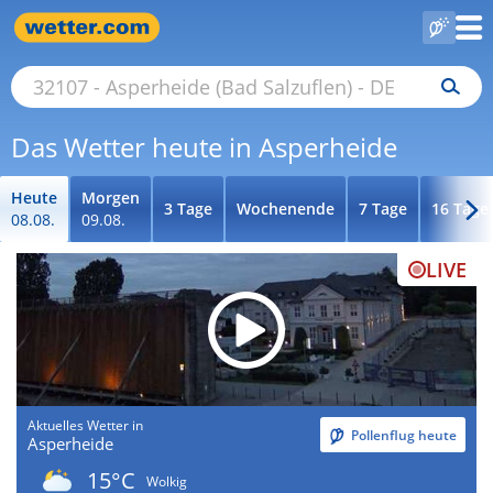
Das Wetter heute in Asperheide
Heute
Morgen
3 Tage
Wochenende
7 Tage
16 Tage
08.08.
09.08.
LIVE
Aktuelles Wetter in
Pollenflug heute
Asperheide
15°C
Wolkig