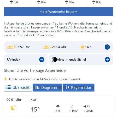
0 %
0 %
0 %
0 %
mehr Wetterinfos heute
In Asperheide gibt es den ganzen Tag keine Wolken, die Sonne scheint und
die Temperaturen liegen zwischen 11 und 25°C. Nachts ist es leicht
bewölkt bei Tiefsttemperaturen von 16°C. Böen können Geschwindigkeiten
zwischen 15 und 22 km/h erreichen.
05:57 Uhr
21:04 Uhr
14 h
UV-Index
Abnehmende Sichel
Stündliche Vorhersage Asperheide
Heute werden bis zu 14 Sonnenstunden erwartet
Übersicht
Diagramm
Regenradar
00-01 Uhr
Klar
O
15°
5 %
0 l/m²
1 km/h