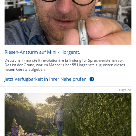
Riesen-Ansturm auf Mini - Hörgerät.
Deutsche Firma stellt revolutionäre Erfindung für Sprachverstehen vor.
Das ist der Grund, warum Männer über 55 Hörgeräte zugunsten dieses
neuen Geräts aufgeben.
Jetzt Verfügbarkeit in Ihrer Nähe prüfen
ANZEIGE