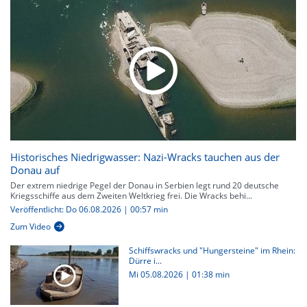
Historisches Niedrigwasser: Nazi-Wracks tauchen aus der
Donau auf
Der extrem niedrige Pegel der Donau in Serbien legt rund 20 deutsche
Kriegsschiffe aus dem Zweiten Weltkrieg frei. Die Wracks behi...
Veröffentlicht: Do 06.08.2026 | 00:57 min
Zum Video
Schiffswracks und "Hungersteine" im Rhein:
Dürre i...
Mi 05.08.2026
|
01:38 min