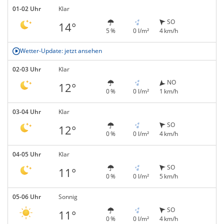
01-02 Uhr
Klar
SO
14°
5 %
0 l/m²
4 km/h
Wetter-Update: jetzt ansehen
02-03 Uhr
Klar
NO
12°
0 %
0 l/m²
1 km/h
03-04 Uhr
Klar
SO
12°
0 %
0 l/m²
4 km/h
04-05 Uhr
Klar
SO
11°
0 %
0 l/m²
5 km/h
05-06 Uhr
Sonnig
SO
11°
0 %
0 l/m²
4 km/h