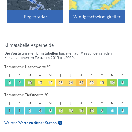
Regenradar
Windgeschwindigkeiten
Klimatabelle Asperheide
Die Werte unserer Klimatabellen basieren auf Messungen an den
Klimastationen im Zeitraum 2015 bis 2020.
Temperatur Höchstwerte °C
J
F
M
A
M
J
J
A
S
O
N
D
5
7
10
15
19
23
24
25
20
15
10
8
Temperatur Tiefstwerte °C
J
F
M
A
M
J
J
A
S
O
N
D
1
1
2
4
8
12
13
14
10
8
4
3
Weitere Werte zu dieser Station