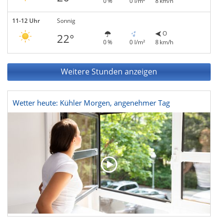
0 %
0 l/m²
8 km/h
11-12 Uhr
Sonnig
O
22°
0 %
0 l/m²
8 km/h
Weitere Stunden anzeigen
Wetter heute: Kühler Morgen, angenehmer Tag