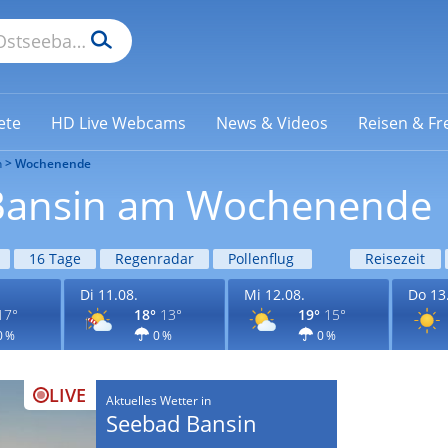
ete
HD Live Webcams
News & Videos
Reisen & Fre
n
Wochenende
 Bansin am Wochenende
16 Tage
Regenradar
Pollenflug
Reisezeit
Di 11.08.
Mi 12.08.
Do 13
17°
18°
13°
19°
15°
0 %
0 %
0 %
LIVE
Aktuelles Wetter in
Seebad Bansin