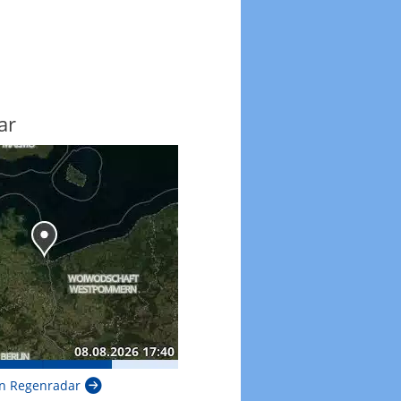
ar
n Regenradar