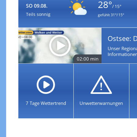
28°
SO 09.08.
/ 15°
Teils sonnig
gefühlt
31°/ 15°
Ostsee: D
Unser Regiona
Informationen 
02:00 min
7 Tage Wettertrend
Unwetterwarnungen