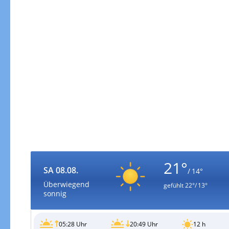
21°
SA 08.08.
/ 14°
Überwiegend
gefühlt
22°/ 13°
sonnig
05:28 Uhr
20:49 Uhr
12 h