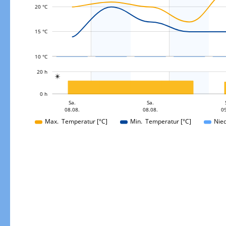
L
20 °C
15 °C
10 °C
L
20 h

L
0 h
Sa.
Sa.
So.
08.08.
08.08.
09
09.08.
Max. Temperatur [°C]
Min. Temperatur [°C]
Nie