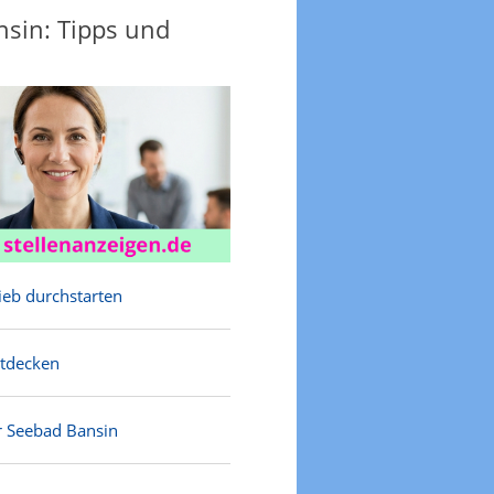
sin: Tipps und
rieb durchstarten
ntdecken
r Seebad Bansin