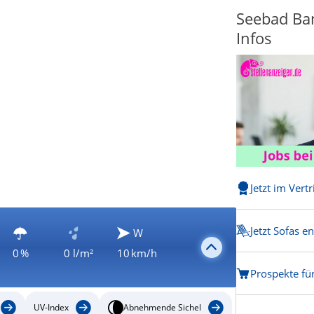
Seebad Ban
Infos
Jetzt im Vert
Jetzt Sofas e
W
0 %
0 l/m²
10 km/h
Prospekte fü
UV-Index
Abnehmende Sichel