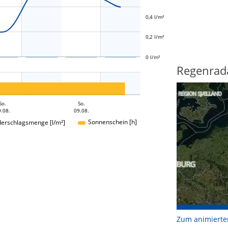
L
0,4 l/m²
0,2 l/m²
0 l/m²
Regenrad
So.
So.
.08.
09.08.
Sonnenschein [h]
derschlagsmenge [l/m²]
Zum animierte