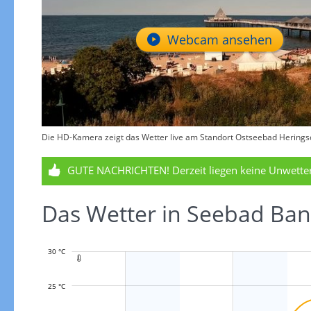
Webcam ansehen
Die HD-Kamera zeigt das Wetter live am Standort Ostseebad Herings
GUTE NACHRICHTEN!
Derzeit liegen keine Unwett
Das Wetter in Seebad B
30 °C

25 °C