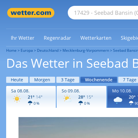
Ihr Wetter
Regenradar
Wetterkarten
Skigebi
Home
Europa
Deutschland
Mecklenburg-Vorpommern
Seebad Bansi
Das Wetter in Seebad
Heute
Morgen
3 Tage
Wochenende
7 Tage
Sa 08.08.
So 09.08.
Mo 10.08.
21°
14°
28°
15°
20°
0 %
0 %
9