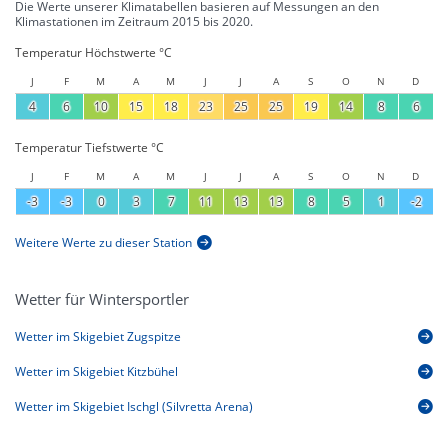
Die Werte unserer Klimatabellen basieren auf Messungen an den
Klimastationen im Zeitraum 2015 bis 2020.
Temperatur Höchstwerte °C
J
F
M
A
M
J
J
A
S
O
N
D
4
6
10
15
18
23
25
25
19
14
8
6
Temperatur Tiefstwerte °C
J
F
M
A
M
J
J
A
S
O
N
D
-3
-3
0
3
7
11
13
13
8
5
1
-2
Weitere Werte zu dieser Station
Wetter für Wintersportler
Wetter im Skigebiet Zugspitze
Wetter im Skigebiet Kitzbühel
Wetter im Skigebiet Ischgl (Silvretta Arena)