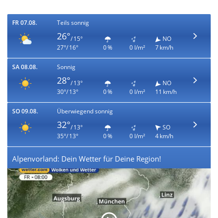
FR 07.08.
Teils sonnig
26°
/ 15°
NO
27°/ 16°
0 %
0 l/m²
7 km/h
SA 08.08.
Sonnig
28°
/ 13°
NO
30°/ 13°
0 %
0 l/m²
11 km/h
SO 09.08.
Überwiegend sonnig
32°
/ 13°
SO
35°/ 13°
0 %
0 l/m²
4 km/h
Alpenvorland: Dein Wetter für Deine Region!