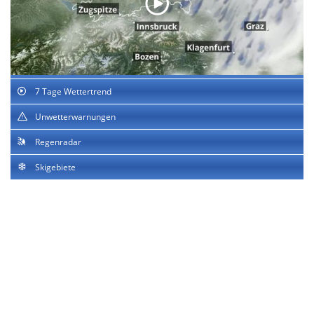
7 Tage Wettertrend
Unwetterwarnungen
Regenradar
Skigebiete