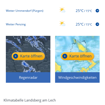
25°C
Wetter Ummendorf (Pürgen)
/
15°C
25°C
Wetter Penzing
/
15°C
Karte öffnen
Karte öffnen
Regenradar
Windgeschwindigkeiten
Klimatabelle Landsberg am Lech