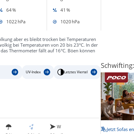
64 %
41 %
1022 hPa
1020 hPa
lkung aber es bleibt trocken bei Temperaturen
 wolkig bei Temperaturen von 20 bis 23°C. In der
d das Thermometer fällt auf 16°C. Böen können
Schwifting
UV-Index
Letztes Viertel
W
Jetzt Sofas e