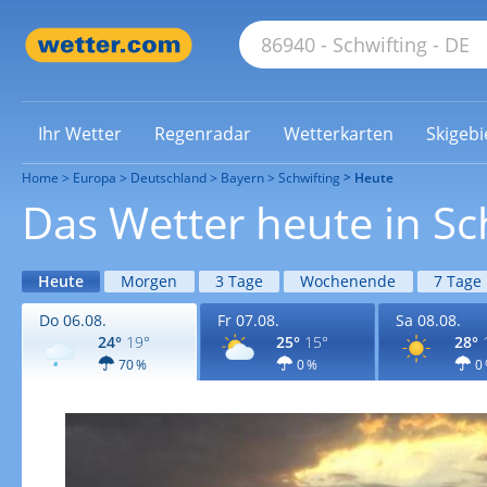
Ihr Wetter
Regenradar
Wetterkarten
Skigebi
Home
Europa
Deutschland
Bayern
Schwifting
Heute
Das Wetter heute in Sc
Heute
Morgen
3 Tage
Wochenende
7 Tage
Do 06.08.
Fr 07.08.
Sa 08.08.
24°
19°
25°
15°
28°
70 %
0 %
0