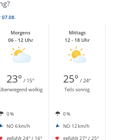
ng?
r
07.08.
Morgens
Mittags
06 - 12 Uhr
12 - 18 Uhr
23°
25°
/ 15°
/ 24°
Überwiegend wolkig
Teils sonnig
0 %
0 %
NO
6 km/h
NO
12 km/h
gefühlt
24° / 16°
gefühlt
27° / 25°