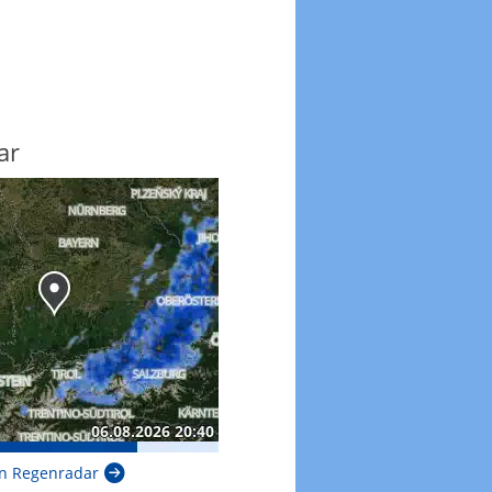
ar
n Regenradar