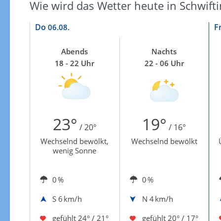
Wie wird das Wetter heute in Schwifti
Do
F
06.08.
Abends
Nachts
18 - 22 Uhr
22 - 06 Uhr
23°
19°
/ 20°
/ 16°
Wechselnd bewölkt,
Wechselnd bewölkt
wenig Sonne
0 %
0 %
S
6 km/h
N
4 km/h
gefühlt
24° / 21°
gefühlt
20° / 17°