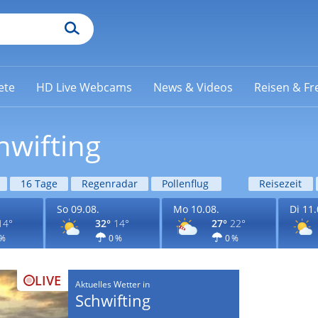
ete
HD Live Webcams
News & Videos
Reisen & Fre
hwifting
16 Tage
Regenradar
Pollenflug
Reisezeit
So 09.08.
Mo 10.08.
Di 11.
14°
32°
14°
27°
22°
 %
0 %
0 %
LIVE
Aktuelles Wetter in
Schwifting