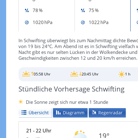
78 %
75 %
1020 hPa
1022 hPa
In Schwifting überwiegt bis zum Nachmittag dichte Bewö
von 19 bis 24°C. Am Abend ist es in Schwifting vielfach
Nacht gibt es nur selten Lücken in der Wolkendecke un
Geschwindigkeiten zwischen 12 und 20 km/h erreichen.
05:58 Uhr
20:45 Uhr
1 h
Stündliche Vorhersage Schwifting
Die Sonne zeigt sich nur etwa 1 Stunde
Übersicht
Diagramm
Regenradar
21 - 22 Uhr
19°