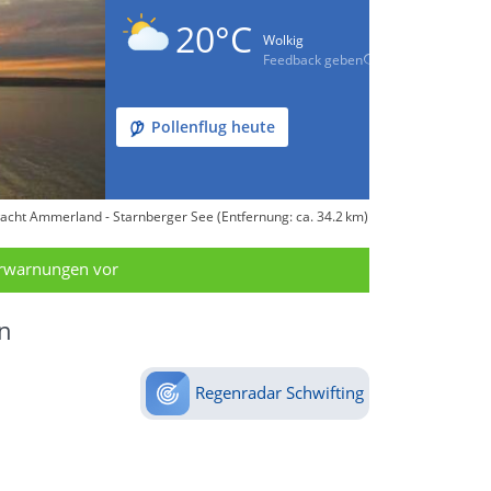
20°C
Wolkig
Feedback geben
Pollenflug heute
cht Ammerland - Starnberger See (Entfernung: ca. 34.2 km)
erwarnungen vor
n
Regenradar Schwifting