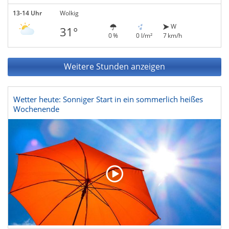
13-14 Uhr
Wolkig
W
31°
0 %
0 l/m²
7 km/h
Weitere Stunden anzeigen
Wetter heute: Sonniger Start in ein sommerlich heißes
Wochenende