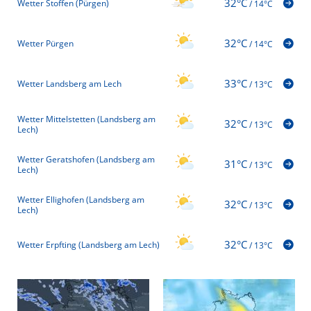
32°C
Wetter Stoffen (Pürgen)
/
14°C
32°C
Wetter Pürgen
/
14°C
33°C
Wetter Landsberg am Lech
/
13°C
Wetter Mittelstetten (Landsberg am
32°C
/
13°C
Lech)
Wetter Geratshofen (Landsberg am
31°C
/
13°C
Lech)
Wetter Ellighofen (Landsberg am
32°C
/
13°C
Lech)
32°C
Wetter Erpfting (Landsberg am Lech)
/
13°C