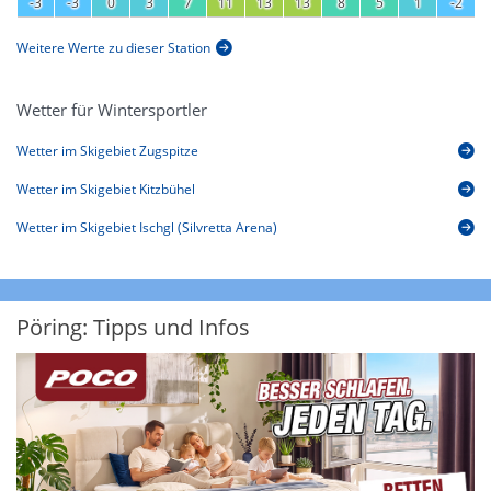
-3
-3
0
3
7
11
13
13
8
5
1
-2
Weitere Werte zu dieser Station
Wetter für Wintersportler
Wetter im Skigebiet Zugspitze
Wetter im Skigebiet Kitzbühel
Wetter im Skigebiet Ischgl (Silvretta Arena)
Pöring: Tipps und Infos