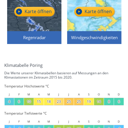
Karte öffnen
Karte öffnen
Regenradar
Windgeschwindigkeiten
Klimatabelle Pöring
Die Werte unserer Klimatabellen basieren auf Messungen an den
Klimastationen im Zeitraum 2015 bis 2020.
Temperatur Höchstwerte °C
J
F
M
A
M
J
J
A
S
O
N
D
4
6
10
15
18
23
25
25
19
14
8
6
Temperatur Tiefstwerte °C
J
F
M
A
M
J
J
A
S
O
N
D