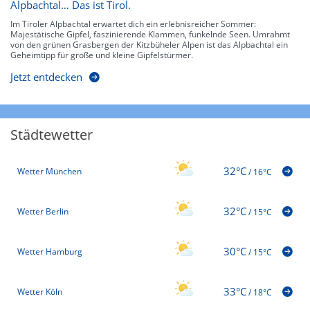
Alpbachtal… Das ist Tirol.
Im Tiroler Alpbachtal erwartet dich ein erlebnisreicher Sommer:
Majestätische Gipfel, faszinierende Klammen, funkelnde Seen. Umrahmt
von den grünen Grasbergen der Kitzbüheler Alpen ist das Alpbachtal ein
Geheimtipp für große und kleine Gipfelstürmer.
Jetzt entdecken
Städtewetter
32°C
Wetter München
/
16°C
32°C
Wetter Berlin
/
15°C
30°C
Wetter Hamburg
/
15°C
33°C
Wetter Köln
/
18°C