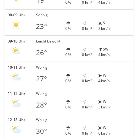
19°
0 %
0 l/m²
4 km/h
08-09 Uhr
Sonnig
S
23°
0 %
0 l/m²
2 km/h
09-10 Uhr
Leicht bewölkt
SW
26°
0 %
0 l/m²
4 km/h
10-11 Uhr
Wolkig
W
27°
0 %
0 l/m²
4 km/h
11-12 Uhr
Wolkig
W
28°
0 %
0 l/m²
3 km/h
12-13 Uhr
Wolkig
W
30°
0 %
0 l/m²
6 km/h