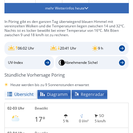
mehr Wetterinfos heute
In Pöring gibt es den ganzen Tag überwiegend blauen Himmel mit
vereinzelten Wolken und die Temperaturen liegen zwischen 14 und 32°C.
Nachts ist es locker bewölkt bei einer Temperatur von 16°C. Mit Böen
zwischen 9 und 18 km/h ist zu rechnen.
06:02 Uhr
20:41 Uhr
9 h
UV-Index
Abnehmende Sichel
Stündliche Vorhersage Pöring
Heute werden bis zu 9 Sonnenstunden erwartet
Übersicht
Diagramm
Regenradar
02-03 Uhr
Bewölkt
SO
17°
5 %
0 l/m²
5 km/h