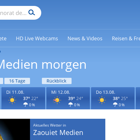
ete
HD Live Webcams
News & Videos
Reisen & Fre
n
 Medien morgen
16 Tage
Rückblick
Di 11.08.
Mi 12.08.
Do 13.08.
37°
22°
39°
24°
38°
25°
0 %
0 %
0 %
Aktuelles Wetter in
Zaouiet Medien