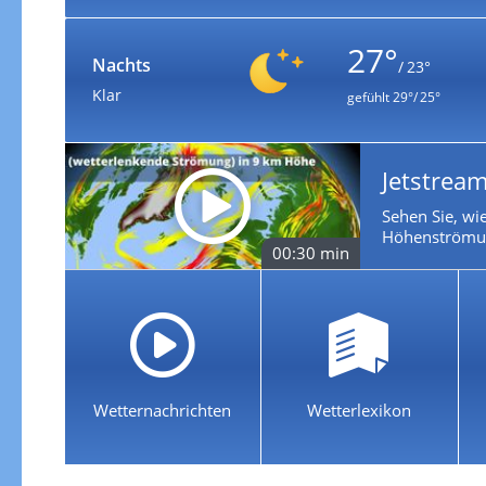
27°
Nachts
/ 23°
Klar
gefühlt
29°/ 25°
Jetstream
Sehen Sie, wie
Höhenströmun
00:30 min
Wetternachrichten
Wetterlexikon