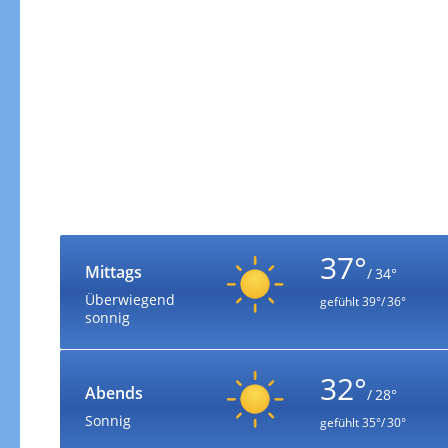
37°
Mittags
/ 34°
Überwiegend
gefühlt
39°/ 36°
sonnig
32°
Abends
/ 28°
Sonnig
gefühlt
35°/ 30°