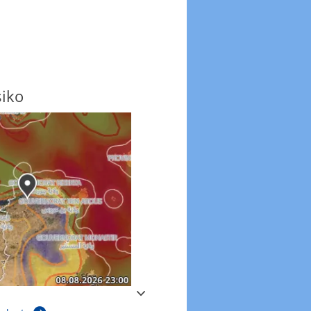
siko
Windböen
Windböen heute