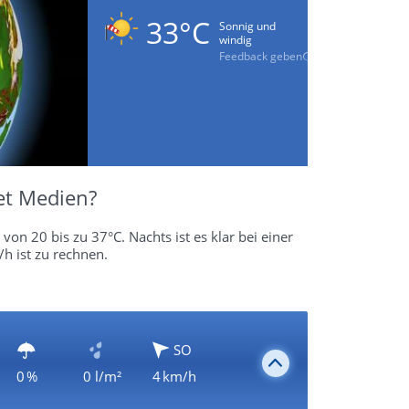
33°C
Sonnig und
windig
Feedback geben
et Medien?
von 20 bis zu 37°C. Nachts ist es klar bei einer
h ist zu rechnen.
SO
0 %
0 l/m²
4 km/h