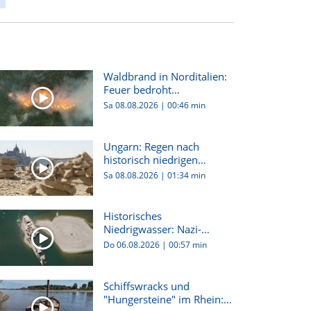
Waldbrand in Norditalien:
Feuer bedroht
Wohnhäuser...
Sa 08.08.2026
|
00:46 min
Ungarn: Regen nach
historisch niedrigen
Wasserstän...
Sa 08.08.2026
|
01:34 min
Historisches
Niedrigwasser: Nazi-
Wracks tauchen au...
Do 06.08.2026
|
00:57 min
Schiffswracks und
"Hungersteine" im Rhein: