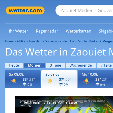
Ihr Wetter
Regenradar
Wetterkarten
Skigebi
Home
Afrika
Tunesien
Gouvernorat de Béja
Zaouiet Medien
Morge
Das Wetter in Zaouiet
Heute
Morgen
3 Tage
Wochenende
7 Tage
Sa 08.08.
So 09.08.
Mo 10.08.
33°
21°
37°
20°
38°
23°
0 %
0 %
0 %
Jetstream - 5-Tages-Vorhersage