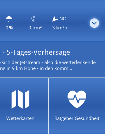
NO
0 %
0 l/m²
3 km/h
 - 5-Tages-Vorhersage
 sich der Jetstream - also die wetterlenkende
g in 9 km Höhe - in den komm...
Wetterkarten
Ratgeber Gesundheit