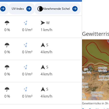
UV-Index
Abnehmende Sichel
W
0 %
0 l/m²
1 km/h
Sonnenscheindauer
Gewitterri
S
0 %
0 l/m²
4 km/h
S
0 %
0 l/m²
4 km/h
S
0 %
0 l/m²
4 km/h
Sonnenschein heute
Gewitterrisiko in 3h