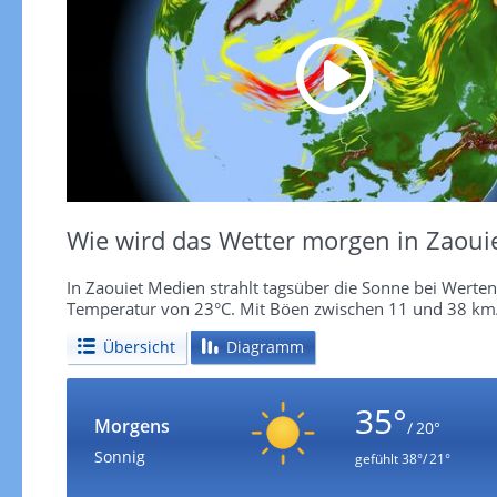
Wie wird das Wetter morgen in Zaoui
In Zaouiet Medien strahlt tagsüber die Sonne bei Werten 
Temperatur von 23°C. Mit Böen zwischen 11 und 38 km/
Übersicht
Diagramm
35°
Morgens
/ 20°
Sonnig
gefühlt
38°/ 21°