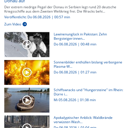
Donau auf
Der extrem niedrige Pegel der Donau in Serbien legt rund 20 deutsche
Kriegsschiffe aus dem Zweiten Weltkrieg frei. Die Wracks behi...
Veröffentlicht: Do 06.08.2026 | 00:57 min
Zum Video
Lawinenunglück in Pakistan: Zehn
Bergsteiger:innen...
Do 06.08.2026
|
00:48 min
Sonnenbilder enthüllen bislang verborgene
Plasma-W...
Do 06.08.2026
|
01:27 min
Schiffswracks und "Hungersteine" im Rhein:
Dürre i...
Mi 05.08.2026
|
01:38 min
Apokalyptischer Anblick: Waldbrände
verwüsten Wash...
Do 06.08.2026
|
01:04 min