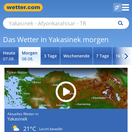
Das Wetter in Yakasinek morgen
Heute
Morgen
3 Tage
Wochenende
7 Tage
16 Tage
07.08.
08.08.
Türkei-Wetter
Aktuelles Wetter in
Yakasinek
21°C
Leicht bewölkt