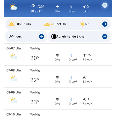
28°
/ 20°
O
30°/ 21°
0 %
0 l/m²
6 km/h
06:02 Uhr
19:59 Uhr
6 h
UV-Index
Abnehmende Sichel
06-07 Uhr
Wolkig
SW
20°
0 %
0 l/m²
5 km/h
07-08 Uhr
Wolkig
S
22°
0 %
0 l/m²
1 km/h
08-09 Uhr
Wolkig
O
23°
0 %
0 l/m²
5 km/h
09-10 Uhr
Wolkig