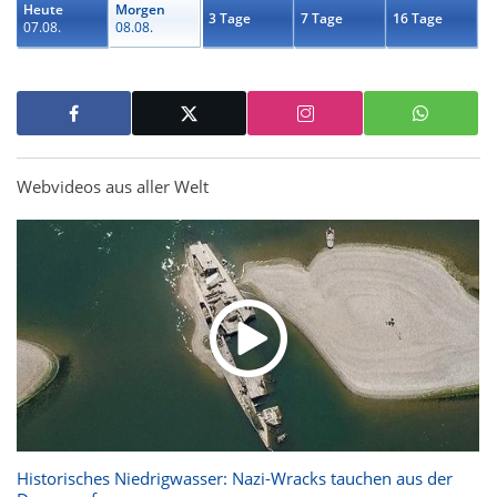
Heute
Morgen
3 Tage
7 Tage
16 Tage
07.08.
08.08.
Webvideos aus aller Welt
Historisches Niedrigwasser: Nazi-Wracks tauchen aus der