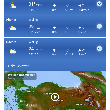
31°
/ 30°
O
34°/ 33°
0 %
0 l/m²
13 km/h
Abends
Wolkig
29°
/ 25°
N
31°/ 27°
0 %
0 l/m²
9 km/h
Nachts
Wolkig
24°
/ 19°
W
25°/ 20°
0 %
0 l/m²
8 km/h
Türkei-Wetter