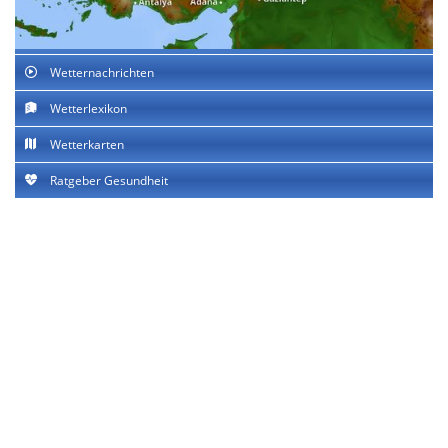
Wetternachrichten
Wetterlexikon
Wetterkarten
Ratgeber Gesundheit