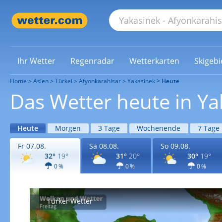
Ihr Wetter
Regenradar
Wetterkarten
Skigebi
Home
Asien
Türkei
Afyonkarahisar
Yakasinek
Heute
Das Wetter heute in Ya
Heute
Morgen
3 Tage
Wochenende
7 Tage
Fr 07.08.
Sa 08.08.
So 09.08.
32°
19°
31°
20°
30°
19°
0 %
0 %
0 %
Türkei-Wetter