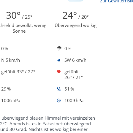
Zur Sonnenscheindauerkarte
Zur Gewitterrisi
30°
24°
/ 25°
/ 20°
hselnd bewölkt, wenig
Überwiegend wolkig
Sonne
0 %
0 %
N
5 km/h
SW
6 km/h
gefühlt
33° / 27°
gefühlt
26° / 21°
29 %
51 %
1006 hPa
1009 hPa
g überwiegend blauen Himmel mit vereinzelten
°C. Abends ist es in Yakasinek überwiegend
nd 30 Grad. Nachts ist es wolkig bei einer