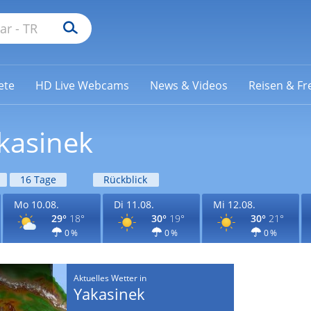
ete
HD Live Webcams
News & Videos
Reisen & Fre
kasinek
16 Tage
Rückblick
Mo 10.08.
Di 11.08.
Mi 12.08.
29°
18°
30°
19°
30°
21°
0 %
0 %
0 %
Aktuelles Wetter in
Yakasinek