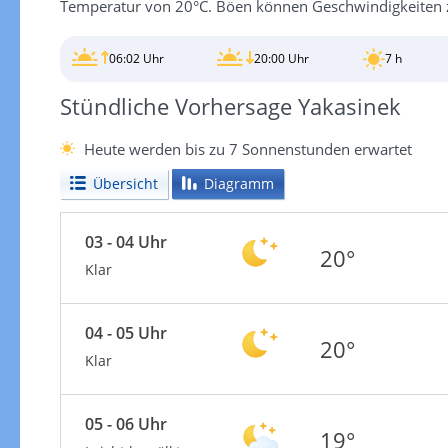
Temperatur von 20°C. Böen können Geschwindigkeiten 
06:02 Uhr
20:00 Uhr
7 h
Stündliche Vorhersage Yakasinek
Heute werden bis zu 7 Sonnenstunden erwartet
Übersicht
Diagramm
03 - 04 Uhr
20°
Klar
04 - 05 Uhr
20°
Klar
05 - 06 Uhr
19°