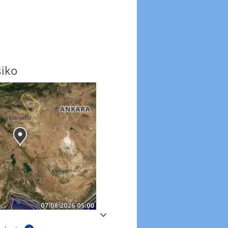
siko
Windböen
Windböen heute