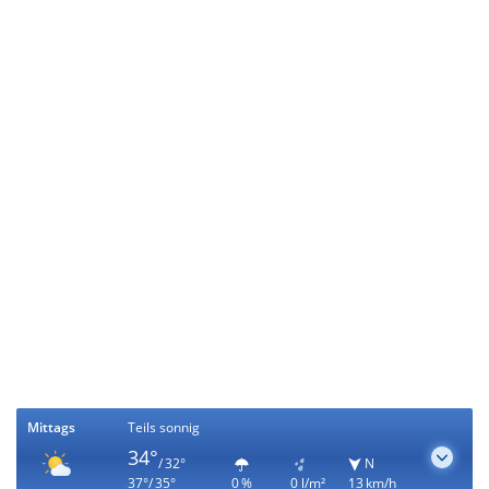
Mittags
Teils sonnig
34°
/ 32°
N
37°/ 35°
0 %
0 l/m²
13 km/h