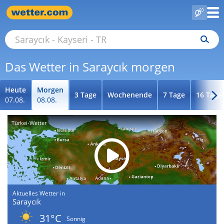
Das Wetter in Saraycık morgen
Heute
Morgen
3 Tage
Wochenende
7 Tage
16 Tage
07.08.
08.08.
Türkei-Wetter
Aktuelles Wetter in
Saraycık
31°C
Sonnig