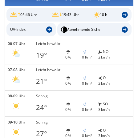
05:46 Uhr
19:43 Uhr
10 h
UV-Index
Abnehmende Sichel
06-07 Uhr
Leicht bewölkt
NO
19°
0 %
0 l/m²
2 km/h
07-08 Uhr
Leicht bewölkt
O
21°
0 %
0 l/m²
2 km/h
08-09 Uhr
Sonnig
SO
24°
0 %
0 l/m²
3 km/h
09-10 Uhr
Sonnig
O
27°
0 %
0 l/m²
3 km/h