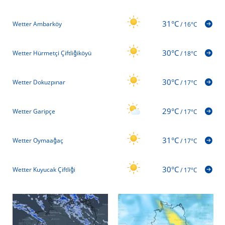
31°C
Wetter Ambarköy
/
16°C
30°C
Wetter Hürmetçi Çiftliğiköyü
/
18°C
30°C
Wetter Dokuzpınar
/
17°C
29°C
Wetter Garipçe
/
17°C
31°C
Wetter Oymaağaç
/
17°C
30°C
Wetter Kuyucak Çiftliği
/
17°C