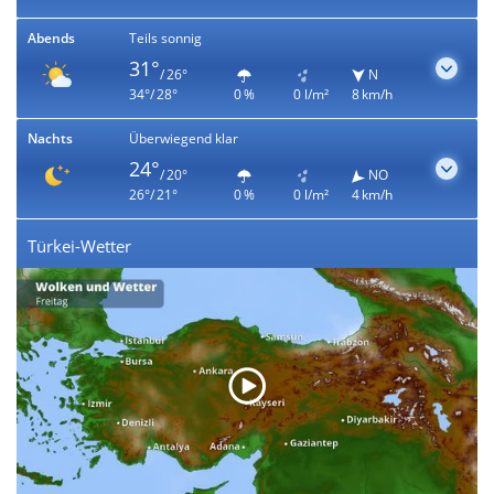
Abends
Teils sonnig
31°
/ 26°
N
34°/ 28°
0 %
0 l/m²
8 km/h
Nachts
Überwiegend klar
24°
/ 20°
NO
26°/ 21°
0 %
0 l/m²
4 km/h
Türkei-Wetter