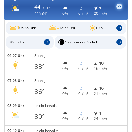
44°
/ 31°
N
44°/ 34°
0 %
0 l/m²
20 km/h
05:36 Uhr
18:32 Uhr
10 h
UV-Index
Abnehmende Sichel
06-07 Uhr
Sonnig
NO
33°
0 %
0 l/m²
16 km/h
07-08 Uhr
Sonnig
NO
36°
0 %
0 l/m²
21 km/h
08-09 Uhr
Leicht bewölkt
N
39°
0 %
0 l/m²
24 km/h
09-10 Uhr
Leicht bewölkt