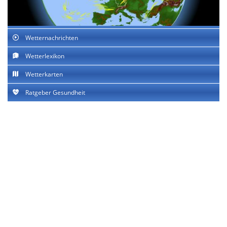
Wetternachrichten
Wetterlexikon
Wetterkarten
Ratgeber Gesundheit