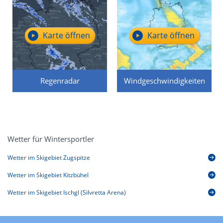
Karte öffnen
Karte öffnen
Regenradar
Windgeschwindigkeiten
Wetter für Wintersportler
Wetter im Skigebiet Zugspitze
Wetter im Skigebiet Kitzbühel
Wetter im Skigebiet Ischgl (Silvretta Arena)