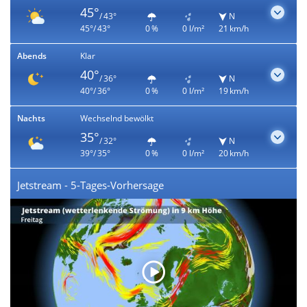
45°
/ 43°
N
45°/ 43°
0 %
0 l/m²
21 km/h
Abends
Klar
40°
/ 36°
N
40°/ 36°
0 %
0 l/m²
19 km/h
Nachts
Wechselnd bewölkt
35°
/ 32°
N
39°/ 35°
0 %
0 l/m²
20 km/h
Jetstream - 5-Tages-Vorhersage