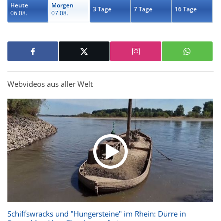
Heute
Morgen
3 Tage
7 Tage
16 Tage
06.08.
07.08.
Webvideos aus aller Welt
Schiffswracks und "Hungersteine" im Rhein: Dürre in