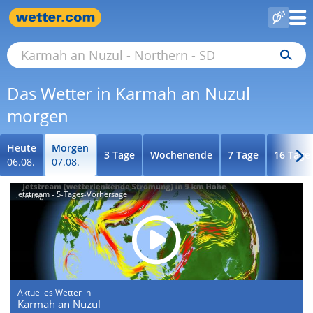
Das Wetter in Karmah an Nuzul
morgen
Heute
Morgen
3 Tage
Wochenende
7 Tage
16 Tage
06.08.
07.08.
Jetstream - 5-Tages-Vorhersage
Aktuelles Wetter in
Karmah an Nuzul