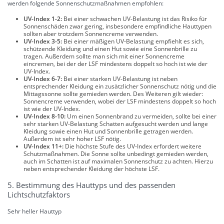
werden folgende Sonnenschutzmaßnahmen empfohlen:
UV-Index 1-2:
Bei einer schwachen UV-Belastung ist das Risiko für
Sonnenschäden zwar gering, insbesondere empfindliche Hauttypen
sollten aber trotzdem Sonnencreme verwenden.
UV-Index 3-5:
Bei einer mäßigen UV-Belastung empfiehlt es sich,
schützende Kleidung und einen Hut sowie eine Sonnenbrille zu
tragen. Außerdem sollte man sich mit einer Sonnencreme
eincremen, bei der der LSF mindestens doppelt so hoch ist wie der
UV-Index.
UV-Index 6-7:
Bei einer starken UV-Belastung ist neben
entsprechender Kleidung ein zusätzlicher Sonnenschutz nötig und die
Mittagssonne sollte gemieden werden. Des Weiteren gilt wieder:
Sonnencreme verwenden, wobei der LSF mindestens doppelt so hoch
ist wie der UV-Index.
UV-Index 8-10:
Um einen Sonnenbrand zu vermeiden, sollte bei einer
sehr starken UV-Belastung Schatten aufgesucht werden und lange
Kleidung sowie einen Hut und Sonnenbrille getragen werden.
Außerdem ist sehr hoher LSF nötig.
UV-Index 11+:
Die höchste Stufe des UV-Index erfordert weitere
Schutzmaßnahmen. Die Sonne sollte unbedingt gemieden werden,
auch im Schatten ist auf maximalen Sonnenschutz zu achten. Hierzu
neben entsprechender Kleidung der höchste LSF.
5. Bestimmung des Hauttyps und des passenden
Lichtschutzfaktors
Sehr heller Hauttyp