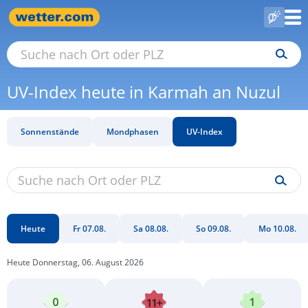
UV-Index heute in Karmah an Nuzul
Sonnenstände
Mondphasen
UV-Index
Heute
Fr 07.08.
Sa 08.08.
So 09.08.
Mo 10.08.
Heute Donnerstag, 06. August 2026