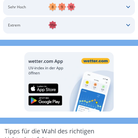
Schatten aufsuchen
Sonnenschutz auftragen
Langärmlige Bekleidung
Sonnenbrille
Sehr Hoch
Kopfbedeckung
Schatten aufsuchen
Sonnenschutz auftragen
Langärmlige Bekleidung
Sonnenbrille
Extrem
Kopfbedeckung
Schatten aufsuchen
Sonnenschutz auftragen
Langärmlige Bekleidung
Sonnenbrille
Kopfbedeckung
Möglichst drinnen aufhalten
Tipps für die Wahl des richtigen