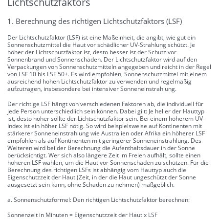
Lichtschutzfaktors
1. Berechnung des richtigen Lichtschutzfaktors (LSF)
Der Lichtschutzfaktor (LSF) ist eine Maßeinheit, die angibt, wie gut ein
Sonnenschutzmittel die Haut vor schädlicher UV-Strahlung schützt. Je
höher der Lichtschutzfaktor ist, desto besser ist der Schutz vor
Sonnenbrand und Sonnenschäden. Der Lichtschutzfaktor wird auf den
Verpackungen von Sonnenschutzmitteln angegeben und reicht in der Regel
von LSF 10 bis LSF 50+. Es wird empfohlen, Sonnenschutzmittel mit einem
ausreichend hohen Lichtschutzfaktor zu verwenden und regelmäßig
aufzutragen, insbesondere bei intensiver Sonneneinstrahlung.
Der richtige LSF hängt von verschiedenen Faktoren ab, die individuell für
jede Person unterschiedlich sein können. Dabei gilt: Je heller der Hauttyp
ist, desto höher sollte der Lichtschutzfaktor sein. Bei einem höherem UV-
Index ist ein höher LSF nötig. So wird beispielsweise auf Kontinenten mit
stärkerer Sonneneinstrahlung wie Australien oder Afrika ein höherer LSF
empfohlen als auf Kontinenten mit geringerer Sonneneinstrahlung. Des
Weiteren wird bei der Berechnung die Aufenthaltsdauer in der Sonne
berücksichtigt. Wer sich also längere Zeit im Freien aufhält, sollte einen
höheren LSF wählen, um die Haut vor Sonnenschäden zu schützen. Für die
Berechnung des richtigen LSFs ist abhängig vom Hauttyp auch die
Eigenschutzzeit der Haut (Zeit, in der die Haut ungeschützt der Sonne
ausgesetzt sein kann, ohne Schaden zu nehmen) maßgeblich.
a. Sonnenschutzformel: Den richtigen Lichtschutzfaktor berechnen:
Sonnenzeit in Minuten = Eigenschutzzeit der Haut x LSF