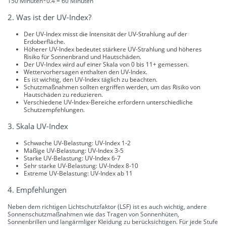
150 Minuten*0.4 = 60 Minuten
2. Was ist der UV-Index?
Der UV-Index misst die Intensität der UV-Strahlung auf der
Erdoberfläche.
Höherer UV-Index bedeutet stärkere UV-Strahlung und höheres
Risiko für Sonnenbrand und Hautschäden.
Der UV-Index wird auf einer Skala von 0 bis 11+ gemessen.
Wettervorhersagen enthalten den UV-Index.
Es ist wichtig, den UV-Index täglich zu beachten.
Schutzmaßnahmen sollten ergriffen werden, um das Risiko von
Hautschäden zu reduzieren.
Verschiedene UV-Index-Bereiche erfordern unterschiedliche
Schutzempfehlungen.
3. Skala UV-Index
Schwache UV-Belastung: UV-Index 1-2
Mäßige UV-Belastung: UV-Index 3-5
Starke UV-Belastung: UV-Index 6-7
Sehr starke UV-Belastung: UV-Index 8-10
Extreme UV-Belastung: UV-Index ab 11
4. Empfehlungen
Neben dem richtigen Lichtschutzfaktor (LSF) ist es auch wichtig, andere
Sonnenschutzmaßnahmen wie das Tragen von Sonnenhüten,
Sonnenbrillen und langärmliger Kleidung zu berücksichtigen. Für jede Stufe