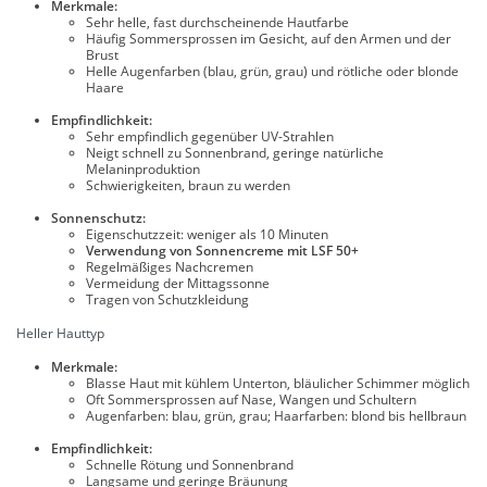
Merkmale:
Sehr helle, fast durchscheinende Hautfarbe
Häufig Sommersprossen im Gesicht, auf den Armen und der
Brust
Helle Augenfarben (blau, grün, grau) und rötliche oder blonde
Haare
Empfindlichkeit:
Sehr empfindlich gegenüber UV-Strahlen
Neigt schnell zu Sonnenbrand, geringe natürliche
Melaninproduktion
Schwierigkeiten, braun zu werden
Sonnenschutz:
Eigenschutzzeit: weniger als 10 Minuten
Verwendung von Sonnencreme mit LSF 50+
Regelmäßiges Nachcremen
Vermeidung der Mittagssonne
Tragen von Schutzkleidung
Heller Hauttyp
Merkmale:
Blasse Haut mit kühlem Unterton, bläulicher Schimmer möglich
Oft Sommersprossen auf Nase, Wangen und Schultern
Augenfarben: blau, grün, grau; Haarfarben: blond bis hellbraun
Empfindlichkeit:
Schnelle Rötung und Sonnenbrand
Langsame und geringe Bräunung