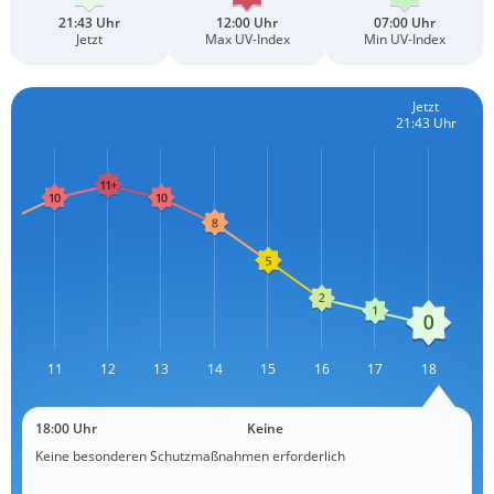
21:43 Uhr
12:00 Uhr
07:00 Uhr
Jetzt
Max UV-Index
Min UV-Index
Jetzt
21:43 Uhr
10
11
12
L
13
14
15
16
17
18
18:00 Uhr
Keine
Keine besonderen Schutzmaßnahmen erforderlich