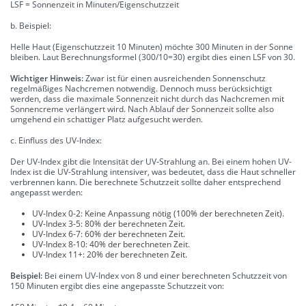
LSF = Sonnenzeit in Minuten/Eigenschutzzeit
b. Beispiel:
Helle Haut (Eigenschutzzeit 10 Minuten) möchte 300 Minuten in der Sonne
bleiben. Laut Berechnungsformel (300/10=30) ergibt dies einen LSF von 30.
Wichtiger Hinweis:
Zwar ist für einen ausreichenden Sonnenschutz
regelmäßiges Nachcremen notwendig. Dennoch muss berücksichtigt
werden, dass die maximale Sonnenzeit nicht durch das Nachcremen mit
Sonnencreme verlängert wird. Nach Ablauf der Sonnenzeit sollte also
umgehend ein schattiger Platz aufgesucht werden.
c. Einfluss des UV-Index:
Der UV-Index gibt die Intensität der UV-Strahlung an. Bei einem hohen UV-
Index ist die UV-Strahlung intensiver, was bedeutet, dass die Haut schneller
verbrennen kann. Die berechnete Schutzzeit sollte daher entsprechend
angepasst werden:
UV-Index 0-2: Keine Anpassung nötig (100% der berechneten Zeit).
UV-Index 3-5: 80% der berechneten Zeit.
UV-Index 6-7: 60% der berechneten Zeit.
UV-Index 8-10: 40% der berechneten Zeit.
UV-Index 11+: 20% der berechneten Zeit.
Beispiel:
Bei einem UV-Index von 8 und einer berechneten Schutzzeit von
150 Minuten ergibt dies eine angepasste Schutzzeit von: