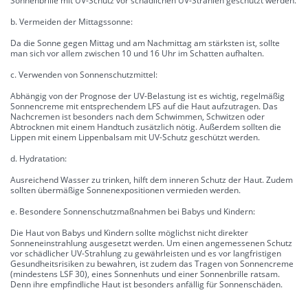
Sonnenbrille mit UV-Schutz vor schädlichen UV-Strahlen geschützt werden.
b. Vermeiden der Mittagssonne:
Da die Sonne gegen Mittag und am Nachmittag am stärksten ist, sollte
man sich vor allem zwischen 10 und 16 Uhr im Schatten aufhalten.
c. Verwenden von Sonnenschutzmittel:
Abhängig von der Prognose der UV-Belastung ist es wichtig, regelmäßig
Sonnencreme mit entsprechendem LFS auf die Haut aufzutragen. Das
Nachcremen ist besonders nach dem Schwimmen, Schwitzen oder
Abtrocknen mit einem Handtuch zusätzlich nötig. Außerdem sollten die
Lippen mit einem Lippenbalsam mit UV-Schutz geschützt werden.
d. Hydratation:
Ausreichend Wasser zu trinken, hilft dem inneren Schutz der Haut. Zudem
sollten übermäßige Sonnenexpositionen vermieden werden.
e. Besondere Sonnenschutzmaßnahmen bei Babys und Kindern:
Die Haut von Babys und Kindern sollte möglichst nicht direkter
Sonneneinstrahlung ausgesetzt werden. Um einen angemessenen Schutz
vor schädlicher UV-Strahlung zu gewährleisten und es vor langfristigen
Gesundheitsrisiken zu bewahren, ist zudem das Tragen von Sonnencreme
(mindestens LSF 30), eines Sonnenhuts und einer Sonnenbrille ratsam.
Denn ihre empfindliche Haut ist besonders anfällig für Sonnenschäden.