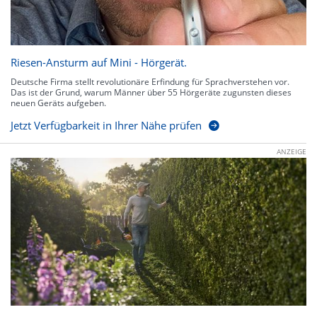
Riesen-Ansturm auf Mini - Hörgerät.
Deutsche Firma stellt revolutionäre Erfindung für Sprachverstehen vor.
Das ist der Grund, warum Männer über 55 Hörgeräte zugunsten dieses
neuen Geräts aufgeben.
Jetzt Verfügbarkeit in Ihrer Nähe prüfen
ANZEIGE