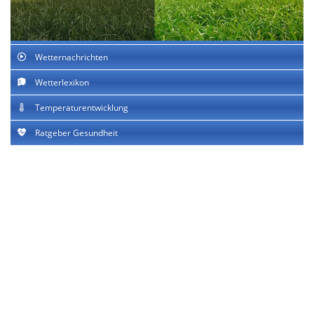
Wetternachrichten
Wetterlexikon
Temperaturentwicklung
Ratgeber Gesundheit