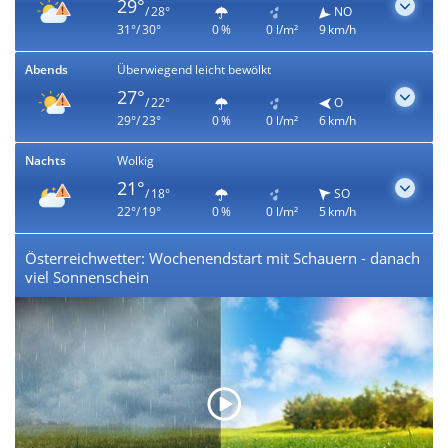
29°
/ 28°
NO
31°/ 30°
0 %
0 l/m²
9 km/h
Abends
Überwiegend leicht bewölkt
27°
/ 22°
O
29°/ 23°
0 %
0 l/m²
6 km/h
Nachts
Wolkig
21°
/ 18°
SO
22°/ 19°
0 %
0 l/m²
5 km/h
Österreichwetter: Wochenendstart mit Schauern - danach
viel Sonnenschein