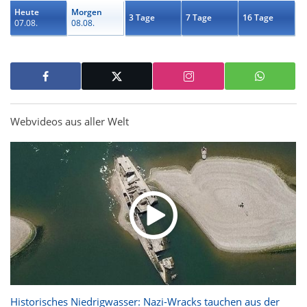
Heute
Morgen
3 Tage
7 Tage
16 Tage
07.08.
08.08.
Webvideos aus aller Welt
Historisches Niedrigwasser: Nazi-Wracks tauchen aus der