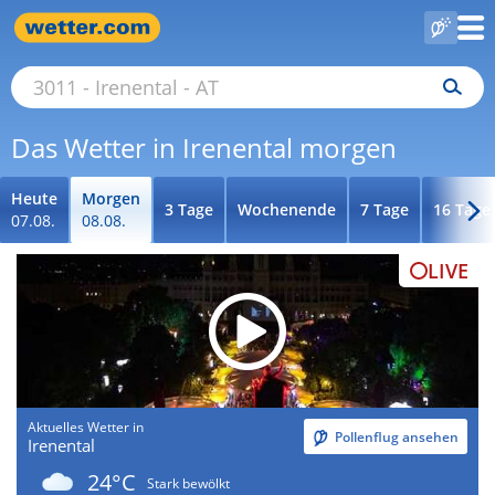
Das Wetter in Irenental morgen
Heute
Morgen
3 Tage
Wochenende
7 Tage
16 Tage
07.08.
08.08.
LIVE
Aktuelles Wetter in
Pollenflug ansehen
Irenental
24°C
Stark bewölkt