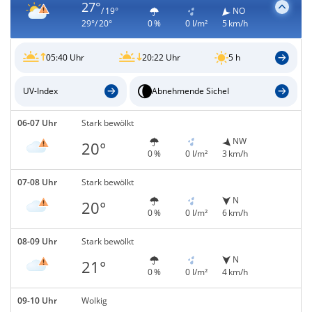
27°
/ 19°
NO
29°/ 20°
0 %
0 l/m²
5 km/h
05:40 Uhr
20:22 Uhr
5 h
UV-Index
Abnehmende Sichel
06-07 Uhr
Stark bewölkt
NW
20°
0 %
0 l/m²
3 km/h
07-08 Uhr
Stark bewölkt
N
20°
0 %
0 l/m²
6 km/h
08-09 Uhr
Stark bewölkt
N
21°
0 %
0 l/m²
4 km/h
09-10 Uhr
Wolkig