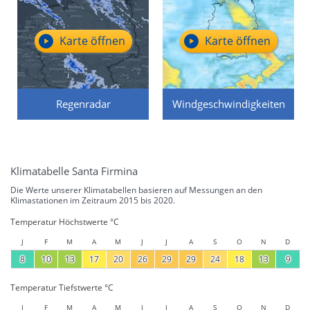
Karte öffnen
Karte öffnen
Regenradar
Windgeschwindigkeiten
Klimatabelle Santa Firmina
Die Werte unserer Klimatabellen basieren auf Messungen an den
Klimastationen im Zeitraum 2015 bis 2020.
Temperatur Höchstwerte °C
J
F
M
A
M
J
J
A
S
O
N
D
8
10
13
17
20
26
29
29
24
18
13
9
Temperatur Tiefstwerte °C
J
F
M
A
M
J
J
A
S
O
N
D