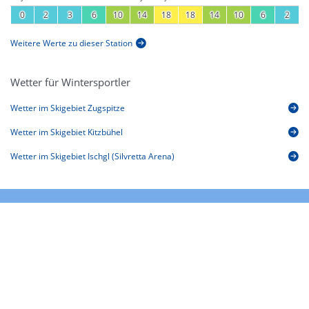
0
2
3
6
10
14
18
18
14
10
6
2
Weitere Werte zu dieser Station
Wetter für Wintersportler
Wetter im Skigebiet Zugspitze
Wetter im Skigebiet Kitzbühel
Wetter im Skigebiet Ischgl (Silvretta Arena)