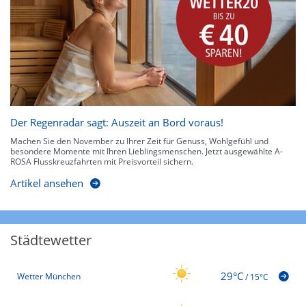
Der Regenradar sagt: Auszeit an Bord voraus!
Machen Sie den November zu Ihrer Zeit für Genuss, Wohlgefühl und
besondere Momente mit Ihren Lieblingsmenschen. Jetzt ausgewählte A-
ROSA Flusskreuzfahrten mit Preisvorteil sichern.
Artikel ansehen
Städtewetter
29°C
Wetter München
/
15°C