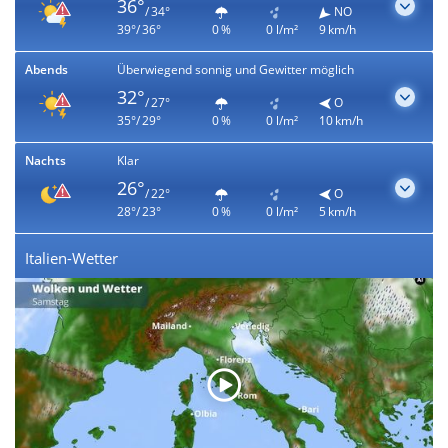
36°
/ 34°
NO
39°/ 36°
0 %
0 l/m²
9 km/h
Abends
Überwiegend sonnig und Gewitter möglich
32°
/ 27°
O
35°/ 29°
0 %
0 l/m²
10 km/h
Nachts
Klar
26°
/ 22°
O
28°/ 23°
0 %
0 l/m²
5 km/h
Italien-Wetter