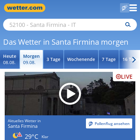
Das Wetter in Santa Firmina morgen
Heute
Morgen
3 Tage
Wochenende
7 Tage
16 Tage
08.08.
09.08.
LIVE
Aktuelles Wetter in
Pollenflug ansehen
Santa Firmina
29°C
Klar