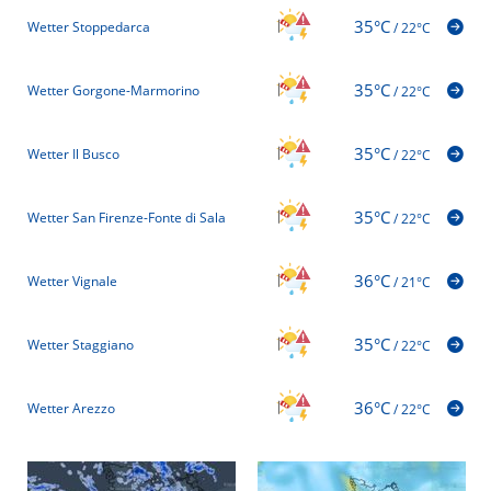
35°C
Wetter Stoppedarca
/
22°C
35°C
Wetter Gorgone-Marmorino
/
22°C
35°C
Wetter Il Busco
/
22°C
35°C
Wetter San Firenze-Fonte di Sala
/
22°C
36°C
Wetter Vignale
/
21°C
35°C
Wetter Staggiano
/
22°C
36°C
Wetter Arezzo
/
22°C