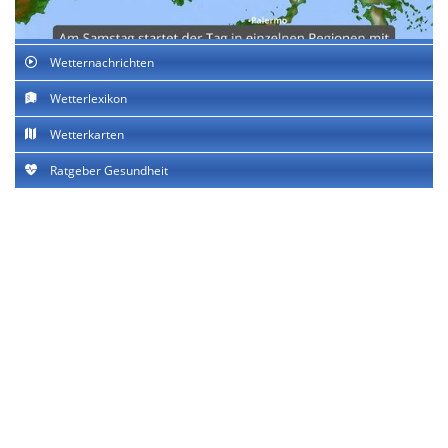
Wetternachrichten
Wetterlexikon
Wetterkarten
Ratgeber Gesundheit