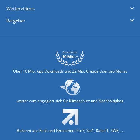
iPhone Wetter
iPad Wetter
Android Wetter
Wettervideos
Nachrichten
Deutschlandwetter
Schweizwetter
Österreichwetter
Regionalwetter
Wetter in Europa
Wetter Weltweit
Wetterlexikon
Promi-News
Ratgeber
Biowetter
Glätteindex
Reiseziel Finder
Erkältungswetter
Klima & Umwelt
Über 10 Mio. App Downloads und 22 Mio. Unique User pro Monat
wetter.com engagiert sich für Klimaschutz und Nachhaltigkeit
Bekannt aus Funk und Fernsehen: Pro7, Sat1, Kabel 1, SWR, ...