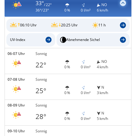
33°
/ 22°
NO
36°/ 23°
0 %
0 l/m²
6 km/h
06:10 Uhr
20:25 Uhr
11 h
UV-Index
Abnehmende Sichel
06-07 Uhr
Sonnig
NO
22°
0 %
0 l/m²
4 km/h
07-08 Uhr
Sonnig
N
25°
0 %
0 l/m²
3 km/h
08-09 Uhr
Sonnig
N
28°
0 %
0 l/m²
5 km/h
09-10 Uhr
Sonnig