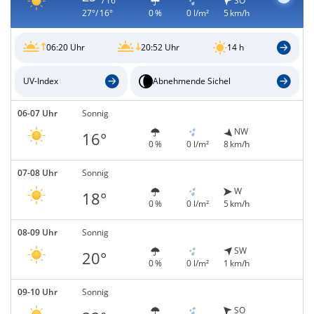
/ 16°
SO
27°/ 16°
0 %
0 l/m²
5 km/h
06:20 Uhr
20:52 Uhr
14 h
UV-Index
Abnehmende Sichel
06-07 Uhr
Sonnig
NW
16°
0 %
0 l/m²
8 km/h
07-08 Uhr
Sonnig
W
18°
0 %
0 l/m²
5 km/h
08-09 Uhr
Sonnig
SW
20°
0 %
0 l/m²
1 km/h
09-10 Uhr
Sonnig
SO