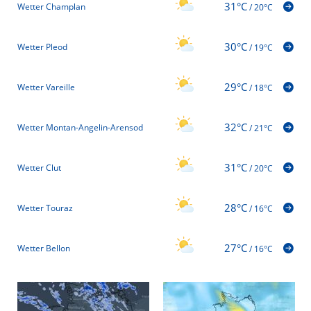
31°C
Wetter Champlan
/
20°C
30°C
Wetter Pleod
/
19°C
29°C
Wetter Vareille
/
18°C
32°C
Wetter Montan-Angelin-Arensod
/
21°C
31°C
Wetter Clut
/
20°C
28°C
Wetter Touraz
/
16°C
27°C
Wetter Bellon
/
16°C