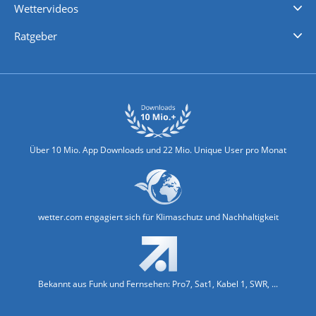
Wettervideos
Nachrichten
Deutschlandwetter
Schweizwetter
Österreichwetter
Regionalwetter
Wetter in Europa
Wetter Weltweit
Wetterlexikon
Promi-News
Ratgeber
Biowetter
Glätteindex
Reiseziel Finder
Erkältungswetter
Klima & Umwelt
Über 10 Mio. App Downloads und 22 Mio. Unique User pro Monat
wetter.com engagiert sich für Klimaschutz und Nachhaltigkeit
Bekannt aus Funk und Fernsehen: Pro7, Sat1, Kabel 1, SWR, ...