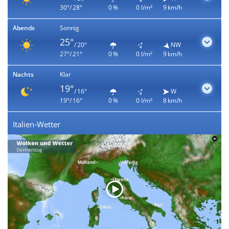
30°/ 28°
0 %
0 l/m²
9 km/h
Abends
Sonnig
25°
/ 20°
NW
27°/ 21°
0 %
0 l/m²
9 km/h
Nachts
Klar
19°
/ 16°
W
19°/ 16°
0 %
0 l/m²
8 km/h
Italien-Wetter