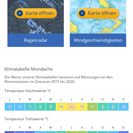
Karte öffnen
Karte öffnen
Regenradar
Windgeschwindigkeiten
Klimatabelle Mondache
Die Werte unserer Klimatabellen basieren auf Messungen an den
Klimastationen im Zeitraum 2015 bis 2020.
Temperatur Höchstwerte °C
J
F
M
A
M
J
J
A
S
O
N
D
-4
-1
1
5
9
16
20
19
14
9
3
-2
Temperatur Tiefstwerte °C
J
F
M
A
M
J
J
A
S
O
N
D