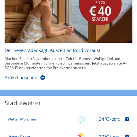
Der Regenradar sagt: Auszeit an Bord voraus!
Machen Sie den November zu Ihrer Zeit für Genuss, Wohlgefühl und
besondere Momente mit Ihren Lieblingsmenschen. Jetzt ausgewählte A-
ROSA Flusskreuzfahrten mit Preisvorteil sichern.
Artikel ansehen
Städtewetter
24°C
Wetter München
/
20°C
27°C
Wetter Berlin