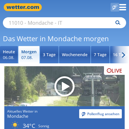
Das Wetter in Mondache morgen
Heute
Morgen
3 Tage
Wochenende
7 Tage
16 Tage
06.08.
07.08.
LIVE
Aktuelles Wetter in
Pollenflug ansehen
Mondache
34°C
Sonnig