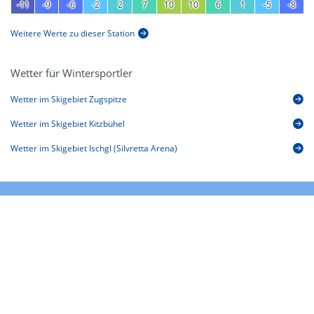
-11
-9
-6
-2
2
7
10
10
6
1
-5
-8
Weitere Werte zu dieser Station
Wetter für Wintersportler
Wetter im Skigebiet Zugspitze
Wetter im Skigebiet Kitzbühel
Wetter im Skigebiet Ischgl (Silvretta Arena)