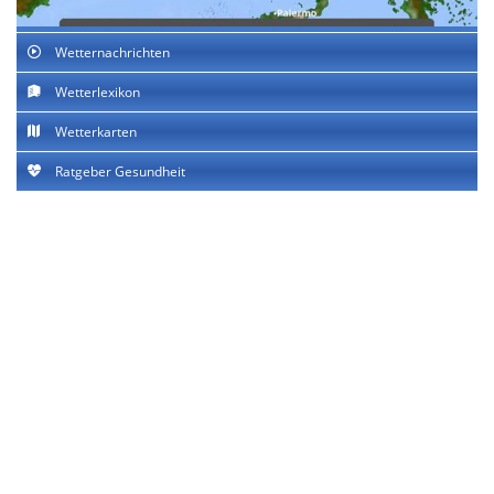
Wetternachrichten
Wetterlexikon
Wetterkarten
Ratgeber Gesundheit