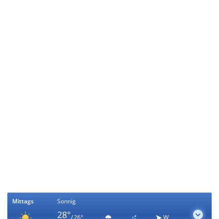
Mittags
Sonnig
28°
/ 26°
W