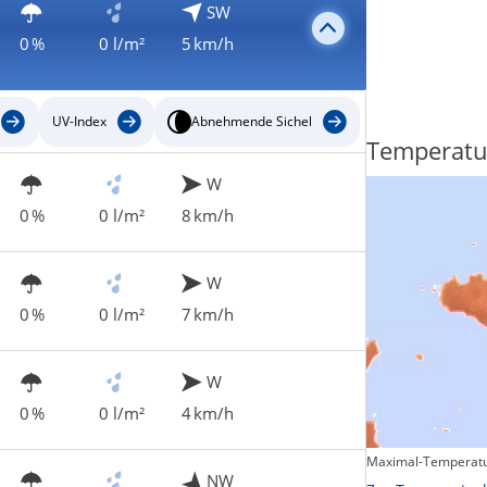
SW
0 %
0 l/m²
5 km/h
UV-Index
Abnehmende Sichel
Regenradar
Temperatu
W
0 %
0 l/m²
8 km/h
W
0 %
0 l/m²
7 km/h
W
0 %
0 l/m²
4 km/h
Maximal-Temperatu
Zum animierten Regenradar
NW