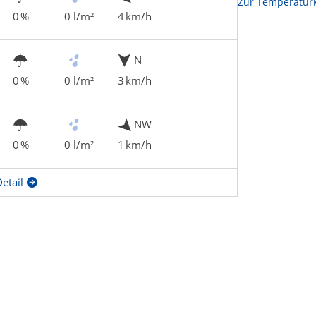
Zur Temperaturk
0 %
0 l/m²
4 km/h
N
0 %
0 l/m²
3 km/h
NW
0 %
0 l/m²
1 km/h
etail