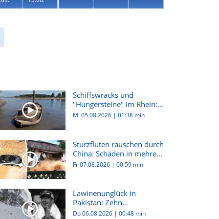
Schiffswracks und
"Hungersteine" im Rhein:
Dürre i...
Mi 05.08.2026
|
01:38 min
Sturzfluten rauschen durch
China: Schäden in mehre...
Fr 07.08.2026
|
00:59 min
Lawinenunglück in
Pakistan: Zehn
Bergsteiger:innen...
Do 06.08.2026
|
00:48 min