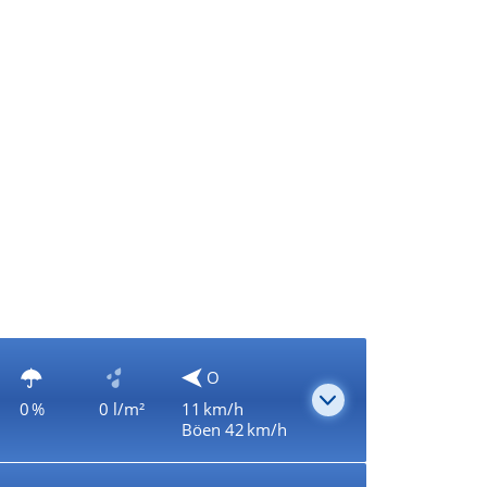
O
0 %
0 l/m²
11 km/h
Böen 42 km/h