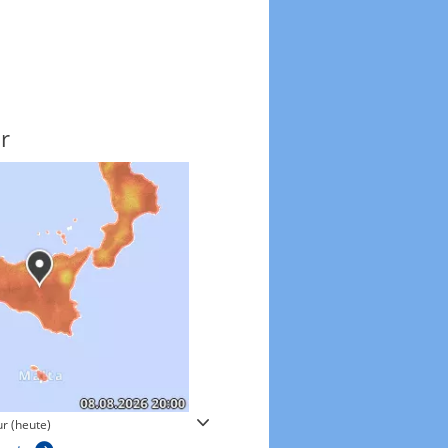
r
Windgeschwindigkeite
r (heute)
Windgeschwindigkeiten in 3h