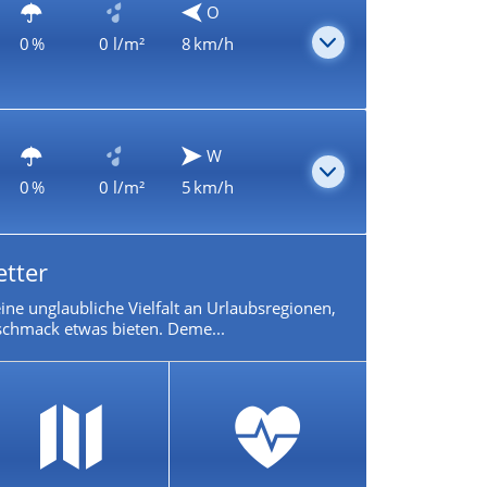
O
0 %
0 l/m²
8 km/h
W
0 %
0 l/m²
5 km/h
etter
 eine unglaubliche Vielfalt an Urlaubsregionen,
chmack etwas bieten. Deme...