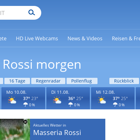
ete
HD Live Webcams
News & Videos
Reisen & Fre
a Rossi morgen
16 Tage
Regenradar
Pollenflug
Rückblick
Mo 10.08.
Di 11.08.
Mi 12.08.
37°
23°
36°
25°
37°
25°
0 %
0 %
0 %
Aktuelles Wetter in
Masseria Rossi