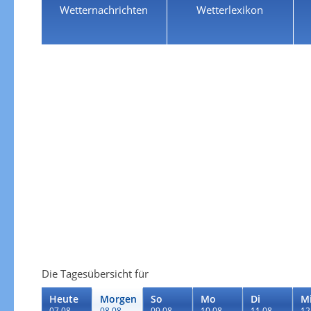
Wetternachrichten
Wetterlexikon
Die Tagesübersicht für
Heute
Morgen
So
Mo
Di
M
07.08.
08.08.
09.08.
10.08.
11.08.
12