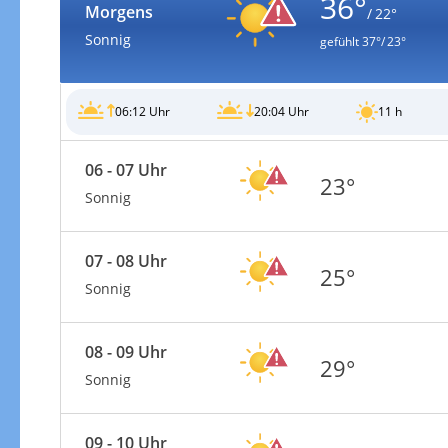
36°
Morgens
/ 22°
Sonnig
gefühlt
37°/ 23°
06:12 Uhr
20:04 Uhr
11 h
Gewitterrisiko
06 - 07 Uhr
23°
Sonnig
07 - 08 Uhr
25°
Sonnig
08 - 09 Uhr
29°
Sonnig
Gewitterrisiko in 3h
09 - 10 Uhr