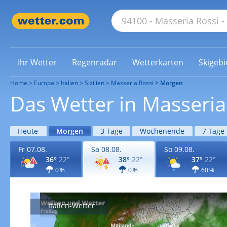
Ihr Wetter
Regenradar
Wetterkarten
Skigebi
Home
Europa
Italien
Sizilien
Masseria Rossi
Morgen
Das Wetter in Masseri
Heute
Morgen
3 Tage
Wochenende
7 Tage
Fr 07.08.
Sa 08.08.
So 09.08.
36°
22°
38°
22°
37°
22°
0 %
0 %
60 %
Italien-Wetter