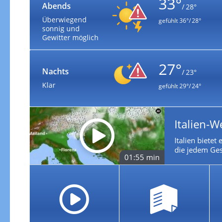
33°
Abends
/ 28°
Überwiegend
gefühlt
36°/ 28°
sonnig und
Gewitter möglich
27°
Nachts
/ 23°
Klar
gefühlt
29°/ 24°
Italien-W
Italien bietet
die jedem Ges
01:55 min