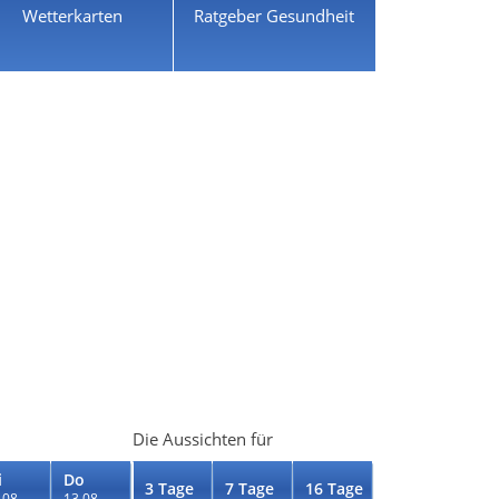
Wetterkarten
Ratgeber Gesundheit
Die Aussichten für
i
Do
3 Tage
7 Tage
16 Tage
.08.
13.08.