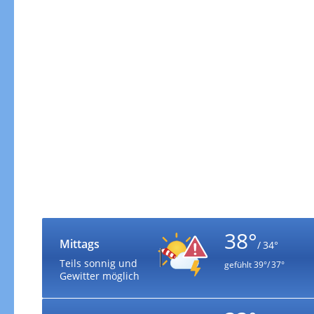
38°
Mittags
/ 34°
Teils sonnig und
gefühlt
39°/ 37°
Gewitter möglich