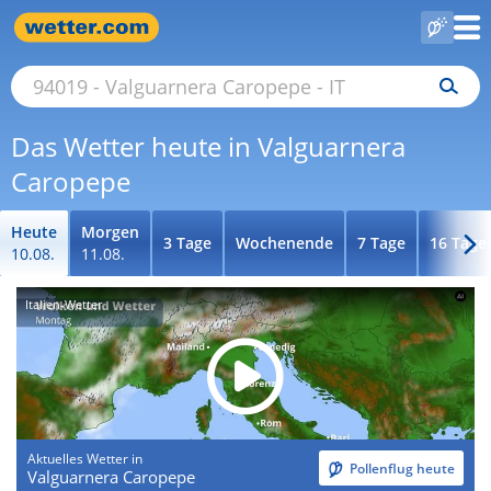
Das Wetter heute in Valguarnera
Caropepe
Heute
Morgen
3 Tage
Wochenende
7 Tage
16 Tage
10.08.
11.08.
Italien-Wetter
Aktuelles Wetter in
Pollenflug heute
Valguarnera Caropepe