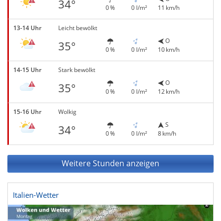
34°
0 %
0 l/m²
11 km/h
13-14 Uhr
Leicht bewölkt
O
35°
0 %
0 l/m²
10 km/h
14-15 Uhr
Stark bewölkt
O
35°
0 %
0 l/m²
12 km/h
15-16 Uhr
Wolkig
S
34°
0 %
0 l/m²
8 km/h
Weitere Stunden anzeigen
Italien-Wetter