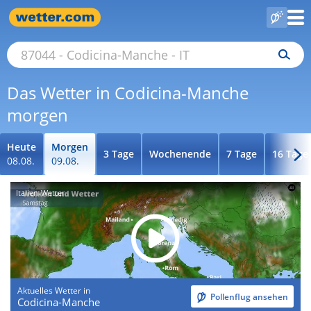
Das Wetter in Codicina-Manche
morgen
Heute
Morgen
3 Tage
Wochenende
7 Tage
16 Tage
08.08.
09.08.
Italien-Wetter
Aktuelles Wetter in
Pollenflug ansehen
Codicina-Manche