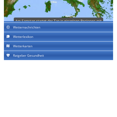
Wetternachrichten
Wetterlexikon
Wetterkarten
Ratgeber Gesundheit