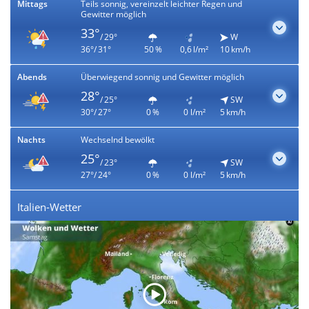
Mittags
Teils sonnig, vereinzelt leichter Regen und
Gewitter möglich
33°
/ 29°
W
36°/ 31°
50 %
0,6 l/m²
10 km/h
Abends
Überwiegend sonnig und Gewitter möglich
28°
/ 25°
SW
30°/ 27°
0 %
0 l/m²
5 km/h
Nachts
Wechselnd bewölkt
25°
/ 23°
SW
27°/ 24°
0 %
0 l/m²
5 km/h
Italien-Wetter