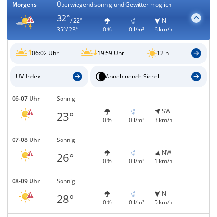
Morgens
Überwiegend sonnig und Gewitter möglich
32°
/ 22°
N
35°/ 23°
0 %
0 l/m²
6 km/h
06:02 Uhr
19:59 Uhr
12 h
UV-Index
Abnehmende Sichel
06-07 Uhr
Sonnig
SW
23°
0 %
0 l/m²
3 km/h
07-08 Uhr
Sonnig
NW
26°
0 %
0 l/m²
1 km/h
08-09 Uhr
Sonnig
N
28°
0 %
0 l/m²
5 km/h