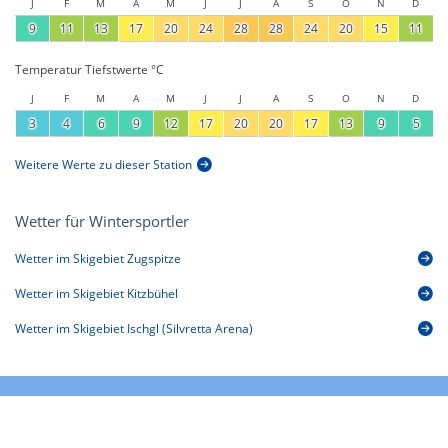
J
F
M
A
M
J
J
A
S
O
N
D
9
11
13
17
20
24
28
28
24
20
15
11
Temperatur Tiefstwerte °C
J
F
M
A
M
J
J
A
S
O
N
D
3
4
6
9
12
17
20
20
17
13
9
5
Weitere Werte zu dieser Station
Wetter für Wintersportler
Wetter im Skigebiet Zugspitze
Wetter im Skigebiet Kitzbühel
Wetter im Skigebiet Ischgl (Silvretta Arena)