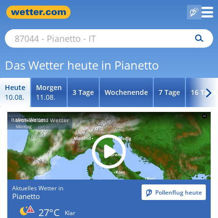
Das Wetter heute in Pianetto
Heute
Morgen
3 Tage
Wochenende
7 Tage
16 Tage
10.08.
11.08.
Italien-Wetter
Aktuelles Wetter in
Pollenflug heute
Pianetto
27°C
Klar