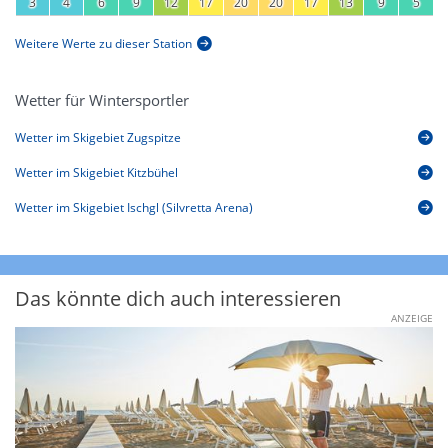
3
4
6
9
12
17
20
20
17
13
9
5
Weitere Werte zu dieser Station
Wetter für Wintersportler
Wetter im Skigebiet Zugspitze
Wetter im Skigebiet Kitzbühel
Wetter im Skigebiet Ischgl (Silvretta Arena)
Das könnte dich auch interessieren
ANZEIGE