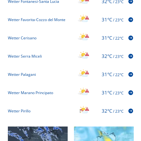
32°C
Wetter Fontanesi-Santa Lucia
/
23°C
31°C
Wetter Favorita-Cozzo del Monte
/
23°C
31°C
Wetter Cerisano
/
22°C
32°C
Wetter Serra Miceli
/
23°C
31°C
Wetter Palagani
/
22°C
31°C
Wetter Marano Principato
/
23°C
32°C
Wetter Pirillo
/
23°C