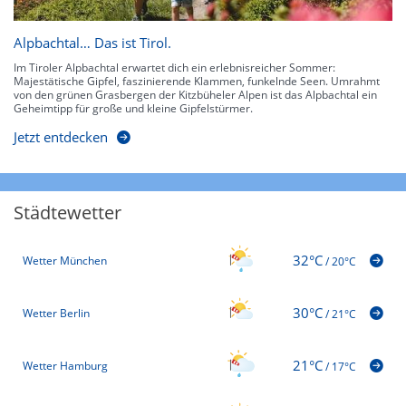
Alpbachtal… Das ist Tirol.
Im Tiroler Alpbachtal erwartet dich ein erlebnisreicher Sommer:
Majestätische Gipfel, faszinierende Klammen, funkelnde Seen. Umrahmt
von den grünen Grasbergen der Kitzbüheler Alpen ist das Alpbachtal ein
Geheimtipp für große und kleine Gipfelstürmer.
Jetzt entdecken
Städtewetter
32°C
Wetter München
/
20°C
30°C
Wetter Berlin
/
21°C
21°C
Wetter Hamburg
/
17°C