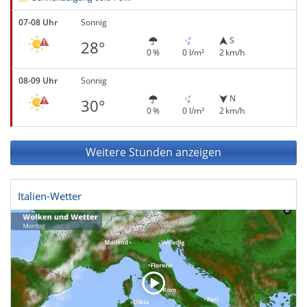
07-08 Uhr
Sonnig
S
28°
0 %
0 l/m²
2 km/h
08-09 Uhr
Sonnig
N
30°
0 %
0 l/m²
2 km/h
Weitere Stunden anzeigen
Italien-Wetter