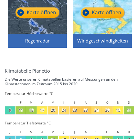
Karte öffnen
Karte öffnen
Regenradar
Windgeschwindigkeiten
Klimatabelle Pianetto
Die Werte unserer Klimatabellen basieren auf Messungen an den
Klimastationen im Zeitraum 2015 bis 2020.
Temperatur Höchstwerte °C
J
F
M
A
M
J
J
A
S
O
N
D
9
11
13
17
20
24
28
28
24
20
15
11
Temperatur Tiefstwerte °C
J
F
M
A
M
J
J
A
S
O
N
D