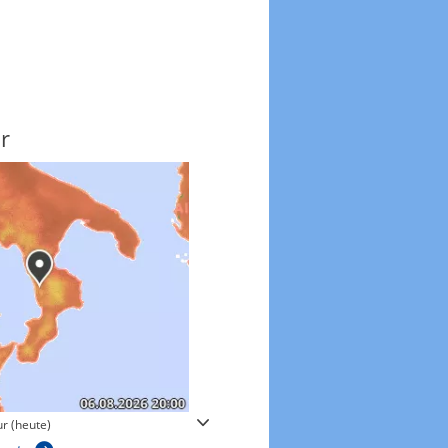
r
Windgeschwindigkeite
r (heute)
Windgeschwindigkeiten in 3h