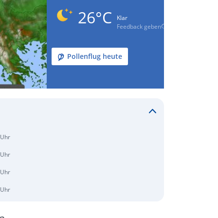
26°C
Klar
Feedback geben
Pollenflug heute
 Uhr
 Uhr
 Uhr
 Uhr