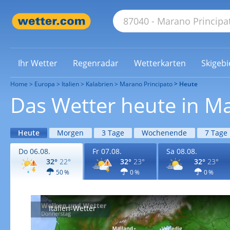
Ihr Wetter
Regenradar
Wetterkarten
Skigebi
Home
Europa
Italien
Kalabrien
Marano Principato
Heute
Das Wetter heute in M
Heute
Morgen
3 Tage
Wochenende
7 Tage
Do 06.08.
Fr 07.08.
Sa 08.08.
32°
22°
32°
23°
32°
23°
50 %
0 %
0 %
Italien-Wetter