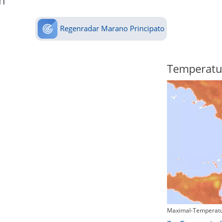
n
Regenradar Marano Principato
Regenradar
Temperatu
Maximal-Temperatu
Zum animierten Regenradar