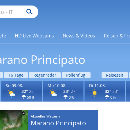
ete
HD Live Webcams
News & Videos
Reisen & Fre
arano Principato
16 Tage
Regenradar
Pollenflug
Reisezeit
So 09.08.
Mo 10.08.
Di 11.08.
32°
26°
33°
27°
32°
23°
50 %
0 %
0 %
Aktuelles Wetter in
Marano Principato