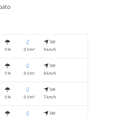
pato
SW
5 %
0 l/m²
9 km/h
SW
5 %
0 l/m²
8 km/h
SW
0 %
0 l/m²
7 km/h
SW