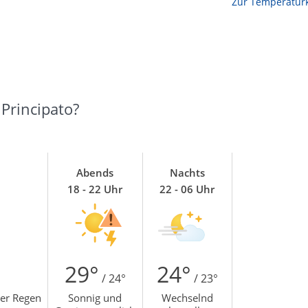
Zur Temperaturk
Principato?
Abends
Nachts
18 - 22 Uhr
22 - 06 Uhr
29°
24°
/ 24°
/ 23°
hter Regen
Sonnig und
Wechselnd