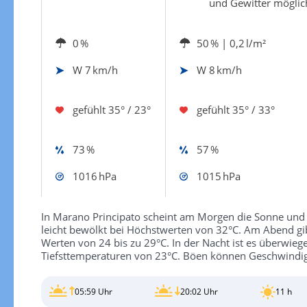
und Gewitter möglic
0 %
50 %
| 0,2 l/m²
W
7 km/h
W
8 km/h
gefühlt
35° / 23°
gefühlt
35° / 33°
73 %
57 %
1016 hPa
1015 hPa
In Marano Principato scheint am Morgen die Sonne und d
leicht bewölkt bei Höchstwerten von 32°C. Am Abend gib
Werten von 24 bis zu 29°C. In der Nacht ist es überwieg
Tiefsttemperaturen von 23°C. Böen können Geschwindig
05:59 Uhr
20:02 Uhr
11 h