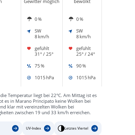
h
Gewitter möglich
bewölkt
0 %
0 %
SW
SW
8 km/h
8 km/h
gefühlt
gefühlt
31° / 25°
25° / 24°
75 %
90 %
1015 hPa
1015 hPa
ie Temperatur liegt bei 22°C. Am Mittag ist es
t es in Marano Principato keine Wolken bei
end klar mit vereinzelten Wolken bei
keiten zwischen 19 und 33 km/h erreichen.
UV-Index
Letztes Viertel