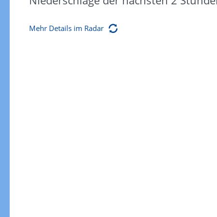
Niederschläge der nächsten 2 Stunde
Mehr Details im Radar
Gewitterrisiko
Gewitterrisiko in 3h