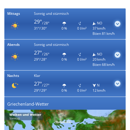
Mittags
Sonnig und stürmisch
29°
/ 28°
NO
31°/ 30°
0 %
0 l/m²
37 km/h
Böen 81 km/h
Abends
Sonnig und stürmisch
27°
/ 26°
NO
29°/ 28°
0 %
0 l/m²
20 km/h
Böen 68 km/h
Nachts
Klar
27°
/ 27°
N
29°/ 29°
0 %
0 l/m²
12 km/h
Griechenland-Wetter