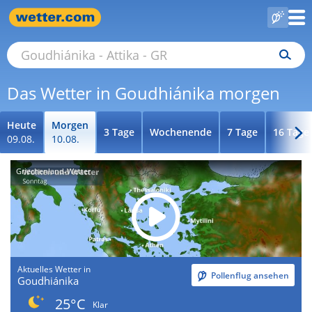
Das Wetter in Goudhiánika morgen
Heute
Morgen
3 Tage
Wochenende
7 Tage
16 Tage
09.08.
10.08.
Griechenland-Wetter
Aktuelles Wetter in
Pollenflug ansehen
Goudhiánika
25°C
Klar