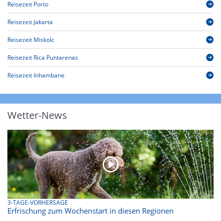
Reisezeit Porto
Reisezeit Jakarta
Reisezeit Miskolc
Reisezeit Rica Puntarenas
Reisezeit Inhambane
Wetter-News
3-TAGE-VORHERSAGE
Erfrischung zum Wochenstart in diesen Regionen