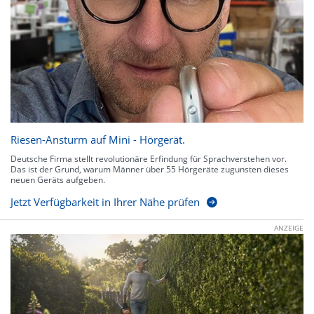
Riesen-Ansturm auf Mini - Hörgerät.
Deutsche Firma stellt revolutionäre Erfindung für Sprachverstehen vor.
Das ist der Grund, warum Männer über 55 Hörgeräte zugunsten dieses
neuen Geräts aufgeben.
Jetzt Verfügbarkeit in Ihrer Nähe prüfen
ANZEIGE