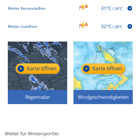
31°C
Wetter Karvounádhes
/
26°C
32°C
Wetter Livádhion
/
28°C
Karte öffnen
Karte öffnen
Regenradar
Windgeschwindigkeiten
Wetter für Wintersportler