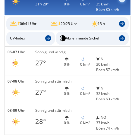
31°/ 29°
0 %
0 l/m²
35 km/h
Böen 85 km/h
06:41 Uhr
20:25 Uhr
13 h
UV-Index
Abnehmende Sichel
06-07 Uhr
Sonnig und windig
N
27°
0 %
0 l/m²
30 km/h
Böen 57 km/h
07-08 Uhr
Sonnig und stürmisch
N
27°
0 %
0 l/m²
32 km/h
Böen 63 km/h
08-09 Uhr
Sonnig und stürmisch
NO
28°
0 %
0 l/m²
37 km/h
Böen 74 km/h