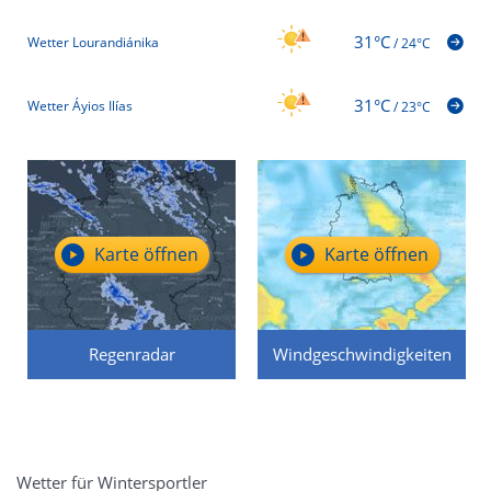
31°C
Wetter Lourandiánika
/
24°C
31°C
Wetter Áyios Ilías
/
23°C
Karte öffnen
Karte öffnen
Regenradar
Windgeschwindigkeiten
Wetter für Wintersportler