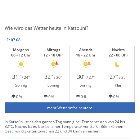
Wie wird das Wetter heute in Katsoúni?
Fr
07.08.
Morgens
Mittags
Abends
Nachts
06 - 12 Uhr
12 - 18 Uhr
18 - 22 Uhr
22 - 06 Uhr
31°
32°
30°
27°
/ 24°
/ 30°
/ 27°
/ 25°
Sonnig
Sonnig
Sonnig
Klar
0 %
0 %
0 %
0 %
mehr Wetterinfos heute
In Katsoúni ist es den ganzen Tag sonnig bei Temperaturen von 24 bis
32°C. Nachts ist es klar bei einer Temperatur von 25°C. Böen können
Geschwindigkeiten zwischen 22 und 34 km/h erreichen.