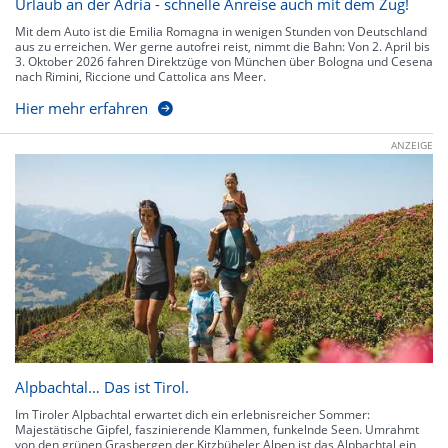
Urlaub an der Adria - schnelle Anreise auch mit dem Zug!
Mit dem Auto ist die Emilia Romagna in wenigen Stunden von Deutschland
aus zu erreichen. Wer gerne autofrei reist, nimmt die Bahn: Von 2. April bis
3. Oktober 2026 fahren Direktzüge von München über Bologna und Cesena
nach Rimini, Riccione und Cattolica ans Meer.
Hier mehr erfahren
ANZEIGE
Alpbachtal… Das ist Tirol.
Im Tiroler Alpbachtal erwartet dich ein erlebnisreicher Sommer:
Majestätische Gipfel, faszinierende Klammen, funkelnde Seen. Umrahmt
von den grünen Grasbergen der Kitzbüheler Alpen ist das Alpbachtal ein