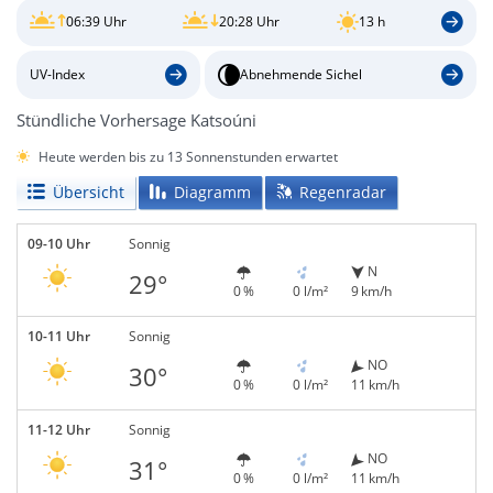
06:39 Uhr
20:28 Uhr
13 h
UV-Index
Abnehmende Sichel
Stündliche Vorhersage Katsoúni
Heute werden bis zu 13 Sonnenstunden erwartet
Übersicht
Diagramm
Regenradar
09-10 Uhr
Sonnig
N
29°
0 %
0 l/m²
9 km/h
10-11 Uhr
Sonnig
NO
30°
0 %
0 l/m²
11 km/h
11-12 Uhr
Sonnig
NO
31°
0 %
0 l/m²
11 km/h