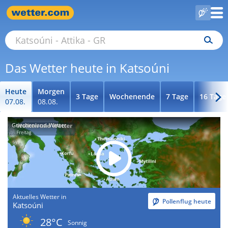
Das Wetter heute in Katsoúni
Heute
Morgen
3 Tage
Wochenende
7 Tage
16 Tage
07.08.
08.08.
Griechenland-Wetter
Aktuelles Wetter in
Pollenflug heute
Katsoúni
28°C
Sonnig