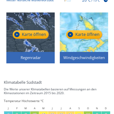
Wetter Nördliche Mühlenvorstadt
/
15°C
Karte öffnen
Karte öffnen
Regenradar
Windgeschwindigkeiten
Klimatabelle Südstadt
Die Werte unserer Klimatabellen basieren auf Messungen an den
Klimastationen im Zeitraum 2015 bis 2020.
Temperatur Höchstwerte °C
J
F
M
A
M
J
J
A
S
O
N
D