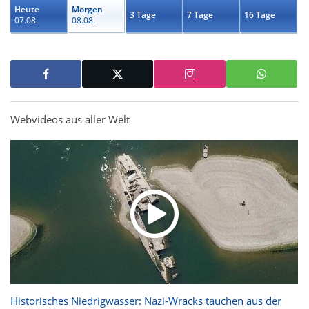
Heute
Morgen
3 Tage
7 Tage
16 Tage
07.08.
08.08.
Webvideos aus aller Welt
Historisches Niedrigwasser: Nazi-Wracks tauchen aus der