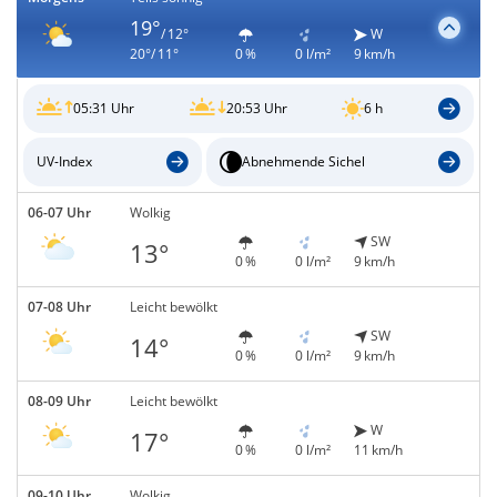
19°
/ 12°
W
20°/ 11°
0 %
0 l/m²
9 km/h
05:31 Uhr
20:53 Uhr
6 h
UV-Index
Abnehmende Sichel
06-07 Uhr
Wolkig
SW
13°
0 %
0 l/m²
9 km/h
07-08 Uhr
Leicht bewölkt
SW
14°
0 %
0 l/m²
9 km/h
08-09 Uhr
Leicht bewölkt
W
17°
0 %
0 l/m²
11 km/h
09-10 Uhr
Wolkig