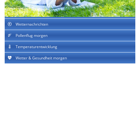
Wetternachrichten
Pollenflug morgen
Temperaturentwicklung
Wetter & Gesundheit morgen