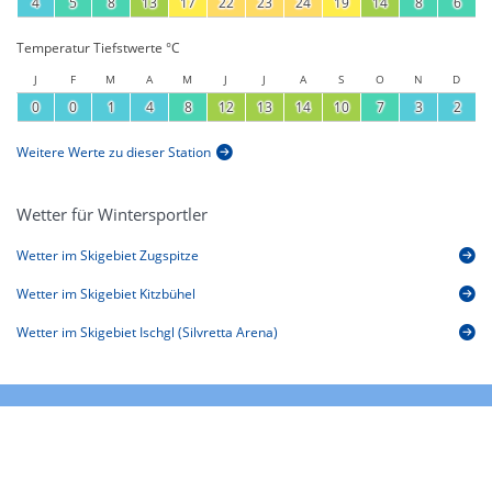
4
5
8
13
17
22
23
24
19
14
8
6
Temperatur Tiefstwerte °C
J
F
M
A
M
J
J
A
S
O
N
D
0
0
1
4
8
12
13
14
10
7
3
2
Weitere Werte zu dieser Station
Wetter für Wintersportler
Wetter im Skigebiet Zugspitze
Wetter im Skigebiet Kitzbühel
Wetter im Skigebiet Ischgl (Silvretta Arena)