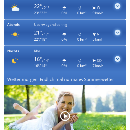
22°
/ 21°
W
23°/ 22°
0 %
0 l/m²
9 km/h
Abends
Überwiegend sonnig
21°
/ 17°
N
22°/ 18°
0 %
0 l/m²
5 km/h
Nachts
Klar
16°
/ 14°
SO
16°/ 14°
0 %
0 l/m²
7 km/h
Wetter morgen: Endlich mal normales Sommerwetter