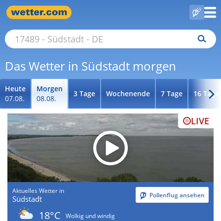
Das Wetter in Südstadt morgen
Heute
Morgen
3 Tage
Wochenende
7 Tage
16 Tage
07.08.
08.08.
LIVE
Aktuelles Wetter in
Pollenflug ansehen
Südstadt
18°C
Wolkig und windig