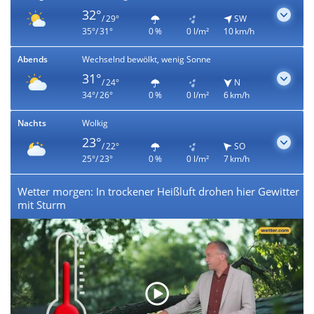
32°
/ 29°
SW
35°/ 31°
0 %
0 l/m²
10 km/h
Abends
Wechselnd bewölkt, wenig Sonne
31°
/ 24°
N
34°/ 26°
0 %
0 l/m²
6 km/h
Nachts
Wolkig
23°
/ 22°
SO
25°/ 23°
0 %
0 l/m²
7 km/h
Wetter morgen: In trockener Heißluft drohen hier Gewitter
mit Sturm