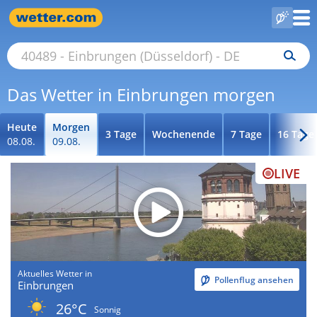
Das Wetter in Einbrungen morgen
Heute
Morgen
3 Tage
Wochenende
7 Tage
16 Tage
08.08.
09.08.
LIVE
Aktuelles Wetter in
Pollenflug ansehen
Einbrungen
26°C
Sonnig