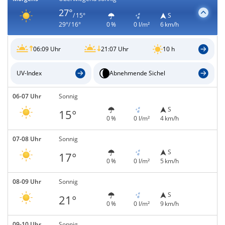
27°
/ 15°
S
29°/ 16°
0 %
0 l/m²
6 km/h
06:09 Uhr
21:07 Uhr
10 h
UV-Index
Abnehmende Sichel
06-07 Uhr
Sonnig
S
15°
0 %
0 l/m²
4 km/h
07-08 Uhr
Sonnig
S
17°
0 %
0 l/m²
5 km/h
08-09 Uhr
Sonnig
S
21°
0 %
0 l/m²
9 km/h
09-10 Uhr
Sonnig