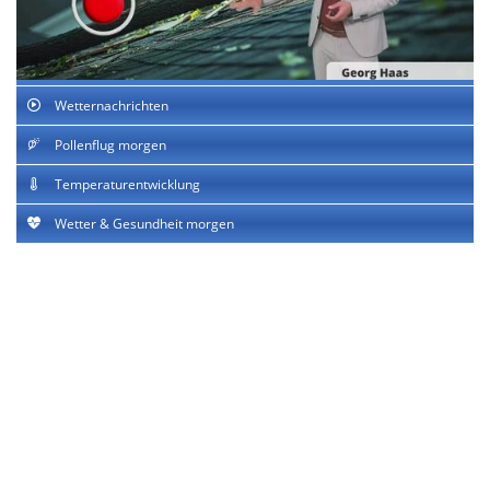
Wetternachrichten
Pollenflug morgen
Temperaturentwicklung
Wetter & Gesundheit morgen