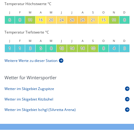
Temperatur Höchstwerte °C
J
F
M
A
M
J
J
A
S
O
N
D
6
8
11
16
20
24
26
26
21
15
11
8
Temperatur Tiefstwerte °C
J
F
M
A
M
J
J
A
S
O
N
D
1
1
3
5
8
13
14
14
10
8
4
3
Weitere Werte zu dieser Station
Wetter für Wintersportler
Wetter im Skigebiet Zugspitze
Wetter im Skigebiet Kitzbühel
Wetter im Skigebiet Ischgl (Silvretta Arena)