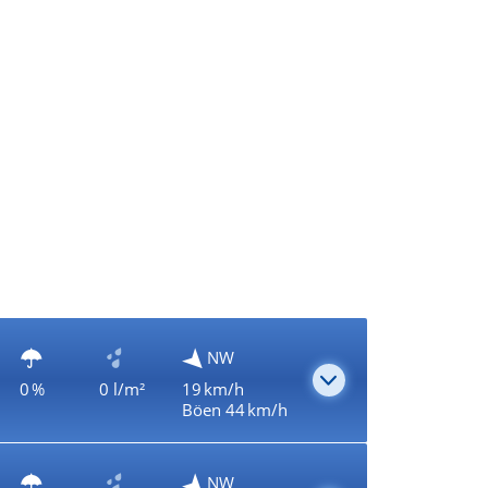
NW
0 %
0 l/m²
19 km/h
Böen 44 km/h
NW