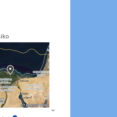
siko
Windböen
Windböen heute