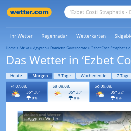
Ihr Wetter
Regenradar
Wetterkarten
Skigebi
Home
Afrika
Ägypten
Damietta Governorate
‘Ezbet Costi Straphatis
Das Wetter in ‘Ezbet C
Heute
Morgen
3 Tage
Wochenende
7 Tage
Fr 07.08.
Sa 08.08.
So 09.08.
35°
20°
35°
23°
35°
22°
0 %
0 %
0 %
Ägypten-Wetter