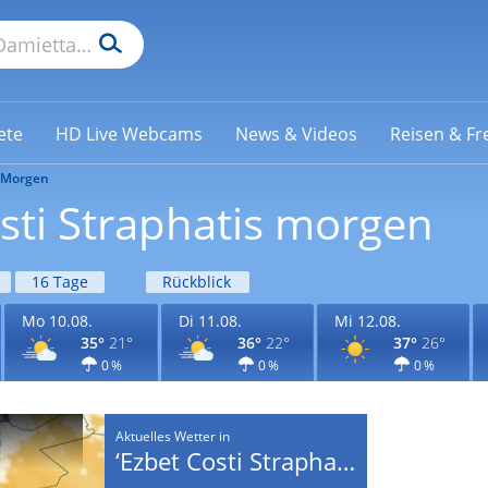
ete
HD Live Webcams
News & Videos
Reisen & Fre
Morgen
osti Straphatis morgen
16 Tage
Rückblick
Mo 10.08.
Di 11.08.
Mi 12.08.
35°
21°
36°
22°
37°
26°
0 %
0 %
0 %
Aktuelles Wetter in
‘Ezbet Costi Straphatis