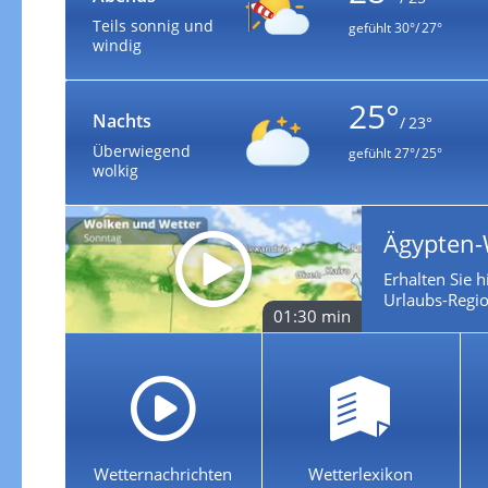
Teils sonnig und
gefühlt
30°/ 27°
windig
25°
Nachts
/ 23°
Überwiegend
gefühlt
27°/ 25°
wolkig
Ägypten-
Erhalten Sie h
Urlaubs-Regio
01:30 min
Wetternachrichten
Wetterlexikon