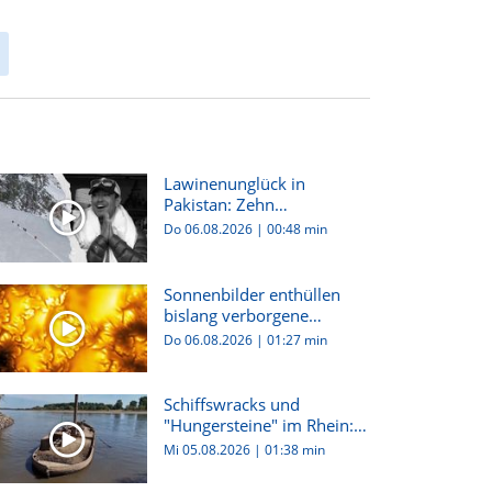
Lawinenunglück in
Pakistan: Zehn
Bergsteiger:innen...
Do 06.08.2026
|
00:48 min
Sonnenbilder enthüllen
bislang verborgene
Plasma-W...
Do 06.08.2026
|
01:27 min
Schiffswracks und
"Hungersteine" im Rhein:
Dürre i...
Mi 05.08.2026
|
01:38 min