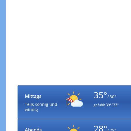
35°
Mittags
/ 30°
Teils sonnig und
gefühlt
39°/ 33°
windig
28°
Abends
/ 25°