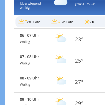
Überwiegend
gefühlt
37°/ 24°
wolkig
06:14 Uhr
19:44 Uhr
9 h
Windgeschwindigkeiten
06 - 07 Uhr
23°
Wolkig
07 - 08 Uhr
25°
Wolkig
08 - 09 Uhr
27°
Wolkig
09 - 10 Uhr
Windgeschwindigkeiten in 3h
29°