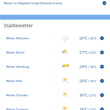
Wetter im Skigebiet Ischgl (Silvretta Arena)
Städtewetter
26°C
Wetter München
/
20°C
27°C
Wetter Berlin
/
22°C
24°C
Wetter Hamburg
/
18°C
24°C
Wetter Köln
/
16°C
30°C
Wetter Dresden
/
23°C
29°C
Wetter Stuttgart
/
21°C