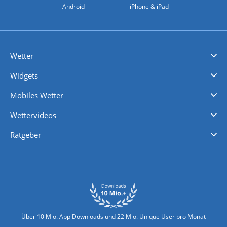
Android
iPhone & iPad
Wetter
Videovorhersagen
Kolumnen
Unwetterwarnungen
wetter.com Deutschland
wetter.com Schweiz
wetter.com Österreich
Werben
Homepage Widget
Wetter API
Wetter- und Geodaten - meteonomiqs.com
tiempo.es
meteos24.fr
ilmeteo24.it
pogoda24.pl
weather24.co.uk
Widgets
Regenradar
Windgeschwindigkeiten
Temperatur
Sonnenschein
Wassertemperatur
Mobiles Wetter
iPhone Wetter
iPad Wetter
Android Wetter
Wettervideos
Nachrichten
Deutschlandwetter
Schweizwetter
Österreichwetter
Regionalwetter
Wetter in Europa
Wetter Weltweit
Wetterlexikon
Promi-News
Ratgeber
Biowetter
Glätteindex
Reiseziel Finder
Erkältungswetter
Klima & Umwelt
Über 10 Mio. App Downloads und 22 Mio. Unique User pro Monat