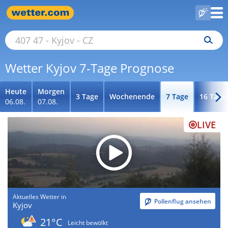
Wetter Kyjov 7-Tage Prognose
Heute
Morgen
3 Tage
Wochenende
7 Tage
16 Tage
06.08.
07.08.
LIVE
Aktuelles Wetter in
Pollenflug ansehen
Kyjov
21°C
Leicht bewölkt