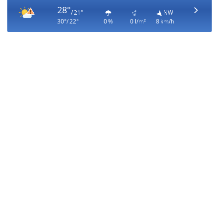
28°
/ 21°
NW
30°/ 22°
0 %
0 l/m²
8 km/h