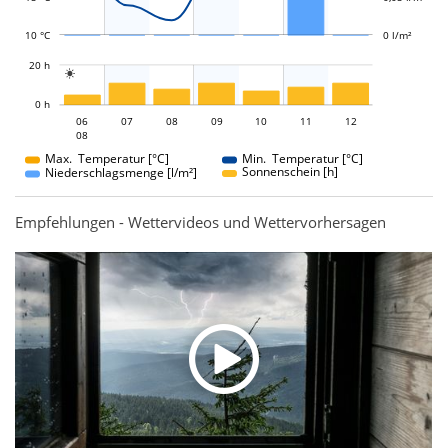
10 °C
0 l/m²
L
20 h

L
0 h
06
07
08
06
09
10
11
12
08
08
Max. Temperatur [°C]
Min. Temperatur [°C]
Sonnenschein [h]
Niederschlagsmenge [l/m²]
Empfehlungen - Wettervideos und Wettervorhersagen