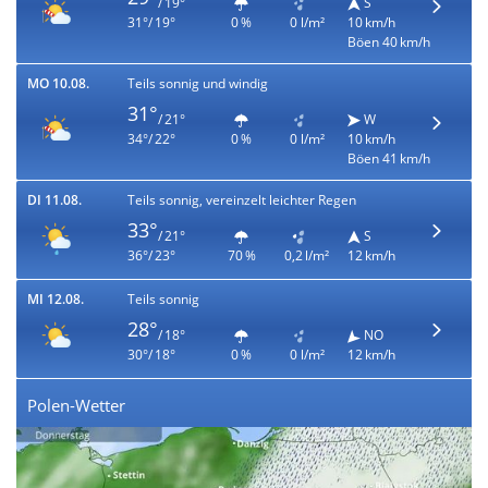
/ 19°
S
31°/ 19°
0 %
0 l/m²
10 km/h
Böen 40 km/h
MO 10.08.
Teils sonnig und windig
31°
/ 21°
W
34°/ 22°
0 %
0 l/m²
10 km/h
Böen 41 km/h
DI 11.08.
Teils sonnig, vereinzelt leichter Regen
33°
/ 21°
S
36°/ 23°
70 %
0,2 l/m²
12 km/h
MI 12.08.
Teils sonnig
28°
/ 18°
NO
30°/ 18°
0 %
0 l/m²
12 km/h
Polen-Wetter