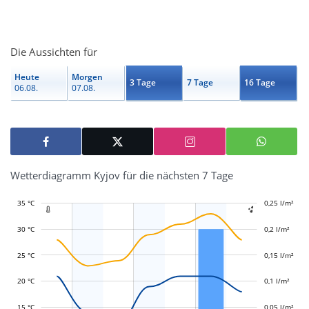
Die Aussichten für
Heute
Morgen
3 Tage
7 Tage
16 Tage
06.08.
07.08.
Wetterdiagramm Kyjov für die nächsten 7 Tage
35 °C
-0,1 l/m²
-0,05 l/m²
0,25 l/m²
0,3 l/m²


30 °C
0,2 l/m²
25 °C
0,15 l/m²
L
0,05 l/m²
20 °C
0,1 l/m²
15 °C
0,05 l/m²