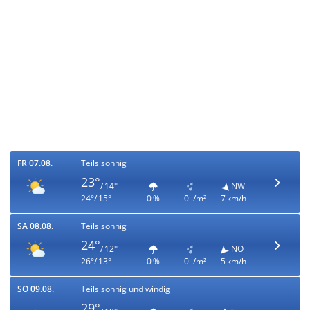
FR 07.08.
Teils sonnig
23°
/ 14°
NW
24°/ 15°
0 %
0 l/m²
7 km/h
SA 08.08.
Teils sonnig
24°
/ 12°
NO
26°/ 13°
0 %
0 l/m²
5 km/h
SO 09.08.
Teils sonnig und windig
29°