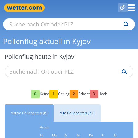
Pollenflug aktuell in Kyjov
Pollenflug heute in Kyjov
0
1
2
3
Keine
Gering
Erhöht
Hoch
Aktive Pollenarten (6)
Alle Pollenarten (31)
Heute
So
Mo
Di
Mi
Do
Fr
Sa