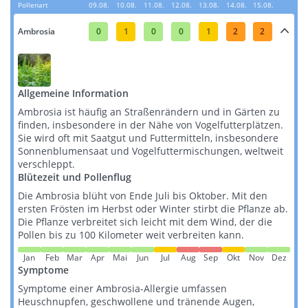
Pollenart
09.08.
10.08.
11.08.
12.08.
13.08.
14.08.
15.08.
Ambrosia
0
1
0
0
1
2
2
Allgemeine Information
Ambrosia ist häufig an Straßenrändern und in Gärten zu
finden, insbesondere in der Nähe von Vogelfutterplätzen.
Sie wird oft mit Saatgut und Futtermitteln, insbesondere
Sonnenblumensaat und Vogelfuttermischungen, weltweit
verschleppt​​​​.
Blütezeit und Pollenflug
Die Ambrosia blüht von Ende Juli bis Oktober. Mit den
ersten Frösten im Herbst oder Winter stirbt die Pflanze ab.
Die Pflanze verbreitet sich leicht mit dem Wind, der die
Pollen bis zu 100 Kilometer weit verbreiten kann​​.
Jan
Feb
Mar
Apr
Mai
Jun
Jul
Aug
Sep
Okt
Nov
Dez
Symptome
Symptome einer Ambrosia-Allergie umfassen
Heuschnupfen, geschwollene und tränende Augen,