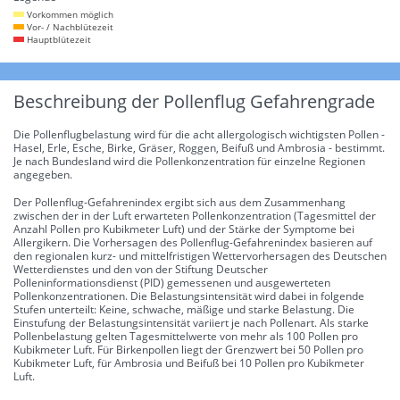
Vorkommen möglich
Vor- / Nachblütezeit
Hauptblütezeit
Beschreibung der Pollenflug Gefahrengrade
Die Pollenflugbelastung wird für die acht allergologisch wichtigsten Pollen -
Hasel, Erle, Esche, Birke, Gräser, Roggen, Beifuß und Ambrosia - bestimmt.
Je nach Bundesland wird die Pollenkonzentration für einzelne Regionen
angegeben.
Der Pollenflug-Gefahrenindex ergibt sich aus dem Zusammenhang
zwischen der in der Luft erwarteten Pollenkonzentration (Tagesmittel der
Anzahl Pollen pro Kubikmeter Luft) und der Stärke der Symptome bei
Allergikern. Die Vorhersagen des Pollenflug-Gefahrenindex basieren auf
den regionalen kurz- und mittelfristigen Wettervorhersagen des Deutschen
Wetterdienstes und den von der Stiftung Deutscher
Polleninformationsdienst (PID) gemessenen und ausgewerteten
Pollenkonzentrationen. Die Belastungsintensität wird dabei in folgende
Stufen unterteilt: Keine, schwache, mäßige und starke Belastung. Die
Einstufung der Belastungsintensität variiert je nach Pollenart. Als starke
Pollenbelastung gelten Tagesmittelwerte von mehr als 100 Pollen pro
Kubikmeter Luft. Für Birkenpollen liegt der Grenzwert bei 50 Pollen pro
Kubikmeter Luft, für Ambrosia und Beifuß bei 10 Pollen pro Kubikmeter
Luft.