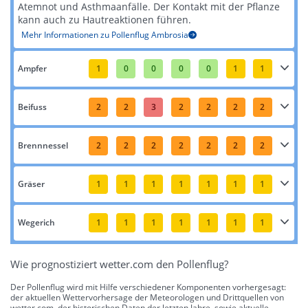
Atemnot und Asthmaanfälle. Der Kontakt mit der Pflanze
kann auch zu Hautreaktionen führen​​.
Mehr Informationen zu Pollenflug Ambrosia
Ampfer
1
0
0
0
0
1
1
Beifuss
2
2
3
2
2
2
2
Brennnessel
2
2
2
2
2
2
2
Gräser
1
1
1
1
1
1
1
Wegerich
1
1
1
1
1
1
1
Wie prognostiziert wetter.com den Pollenflug?
Der Pollenflug wird mit Hilfe verschiedener Komponenten vorhergesagt:
der aktuellen Wettervorhersage der Meteorologen und Drittquellen von
wetter.com, der historischen Daten der letzten Jahre, sowie aktuelle