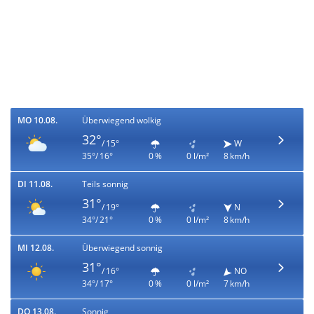
MO 10.08.
Überwiegend wolkig
32°
/ 15°
W
35°/ 16°
0 %
0 l/m²
8 km/h
DI 11.08.
Teils sonnig
31°
/ 19°
N
34°/ 21°
0 %
0 l/m²
8 km/h
MI 12.08.
Überwiegend sonnig
31°
/ 16°
NO
34°/ 17°
0 %
0 l/m²
7 km/h
DO 13.08.
Sonnig