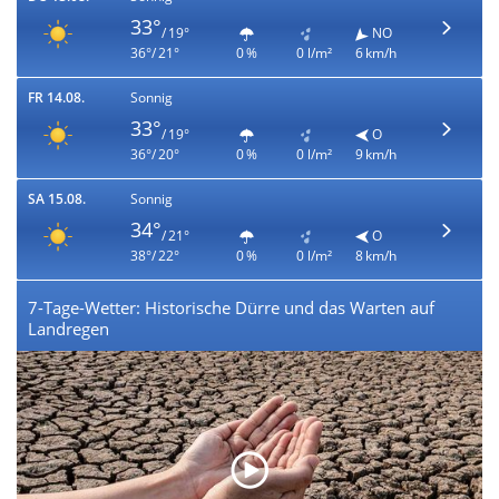
33°
/ 19°
NO
36°/ 21°
0 %
0 l/m²
6 km/h
FR 14.08.
Sonnig
33°
/ 19°
O
36°/ 20°
0 %
0 l/m²
9 km/h
SA 15.08.
Sonnig
34°
/ 21°
O
38°/ 22°
0 %
0 l/m²
8 km/h
7-Tage-Wetter: Historische Dürre und das Warten auf
Landregen