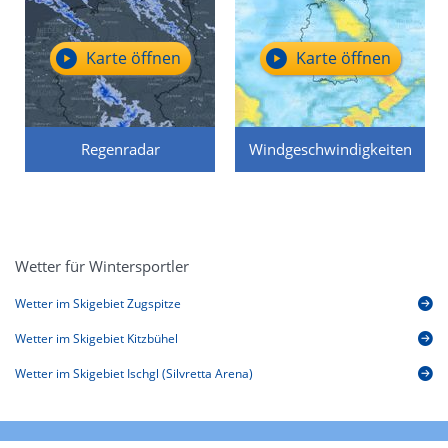
Karte öffnen
Karte öffnen
Regenradar
Windgeschwindigkeiten
Wetter für Wintersportler
Wetter im Skigebiet Zugspitze
Wetter im Skigebiet Kitzbühel
Wetter im Skigebiet Ischgl (Silvretta Arena)