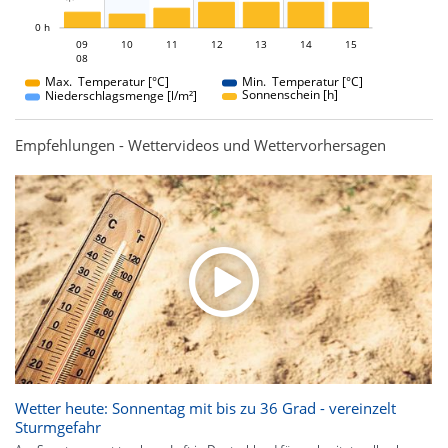
L
0 h
09
10
11
09
12
13
14
15
08
08
Max. Temperatur [°C]
Min. Temperatur [°C]
Sonnenschein [h]
Niederschlagsmenge [l/m²]
Empfehlungen - Wettervideos und Wettervorhersagen
Wetter heute: Sonnentag mit bis zu 36 Grad - vereinzelt
Sturmgefahr