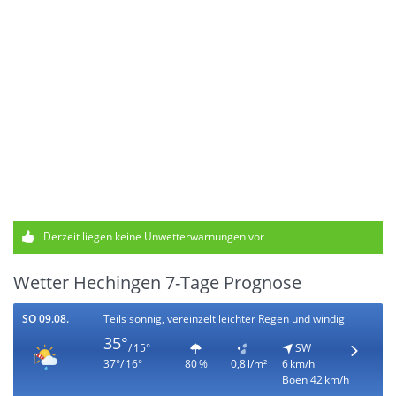
Derzeit liegen keine Unwetterwarnungen vor
Wetter Hechingen 7-Tage Prognose
SO 09.08.
Teils sonnig, vereinzelt leichter Regen und windig
35°
/ 15°
SW
37°/ 16°
80 %
0,8 l/m²
6 km/h
Böen 42 km/h