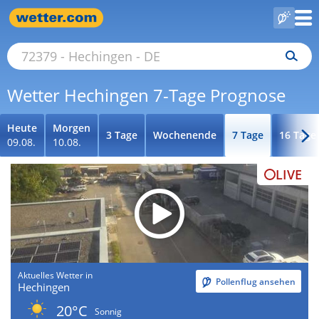
Wetter Hechingen 7-Tage Prognose
Heute
Morgen
3 Tage
Wochenende
7 Tage
16 Tage
09.08.
10.08.
LIVE
Aktuelles Wetter in
Pollenflug ansehen
Hechingen
20°C
Sonnig