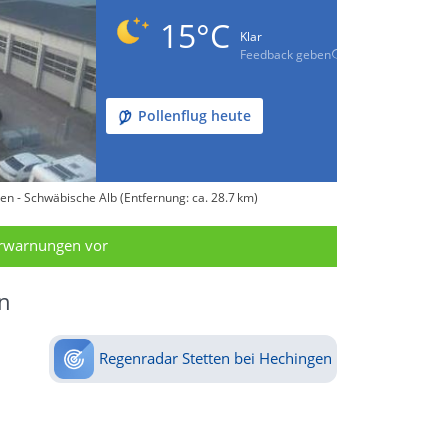
15°C
Klar
Feedback geben
Pollenflug heute
en - Schwäbische Alb (Entfernung: ca. 28.7 km)
erwarnungen vor
n
Regenradar Stetten bei Hechingen