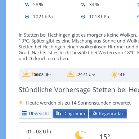
58 %
34 %
1021 hPa
1018 hPa
In Stetten bei Hechingen gibt es morgens keine Wolken, 
13°C. Später gibt es eine Mischung aus Sonne und Wolke
Stetten bei Hechingen einen wolkenlosen Himmel und d
Grad. Nachts ist es leicht bewölkt bei Werten von 18°C
und 26 km/h erreichen.
06:08 Uhr
20:51 Uhr
14 h
Stündliche Vorhersage Stetten bei H
Heute werden bis zu 14 Sonnenstunden erwartet
Übersicht
Diagramm
Regenradar
01 - 02 Uhr
15°