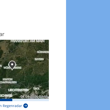
ar
n Regenradar