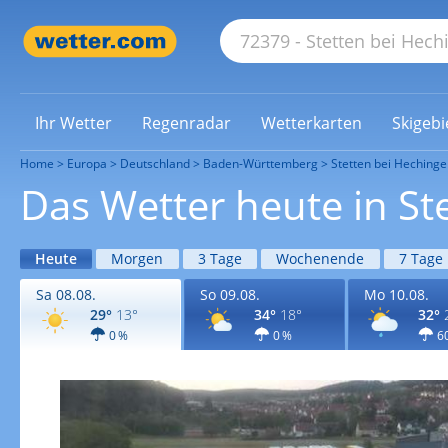
Ihr Wetter
Regenradar
Wetterkarten
Skigebi
Home
Europa
Deutschland
Baden-Württemberg
Stetten bei Hechinge
Das Wetter heute in St
Heute
Morgen
3 Tage
Wochenende
7 Tage
Sa 08.08.
So 09.08.
Mo 10.08.
29°
13°
34°
18°
32°
0 %
0 %
6