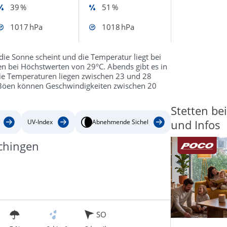
39 %
51 %
1017 hPa
1018 hPa
die Sonne scheint und die Temperatur liegt bei
n bei Höchstwerten von 29°C. Abends gibt es in
ie Temperaturen liegen zwischen 23 und 28
. Böen können Geschwindigkeiten zwischen 20
Stetten be
und Infos
UV-Index
Abnehmende Sichel
echingen
SO