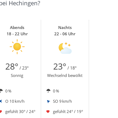
 bei Hechingen?
Abends
Nachts
18 - 22 Uhr
22 - 06 Uhr
28°
23°
/ 23°
/ 18°
Sonnig
Wechselnd bewölkt
0 %
0 %
O
10 km/h
SO
9 km/h
gefühlt
30° / 24°
gefühlt
24° / 19°