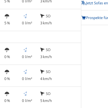
5 %
0 l/m²
3 km/h
Jetzt Sofas e
SO
Prospekte fü
5 %
0 l/m²
3 km/h
SO
0 %
0 l/m²
3 km/h
SO
0 %
0 l/m²
4 km/h
SO
0 %
0 l/m²
5 km/h