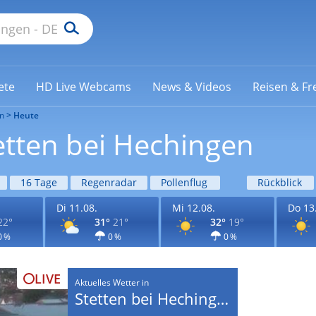
ete
HD Live Webcams
News & Videos
Reisen & Fre
n
Heute
etten bei Hechingen
16 Tage
Regenradar
Pollenflug
Rückblick
Di 11.08.
Mi 12.08.
Do 13
22°
31°
21°
32°
19°
0 %
0 %
0 %
LIVE
Aktuelles Wetter in
Stetten bei Hechingen