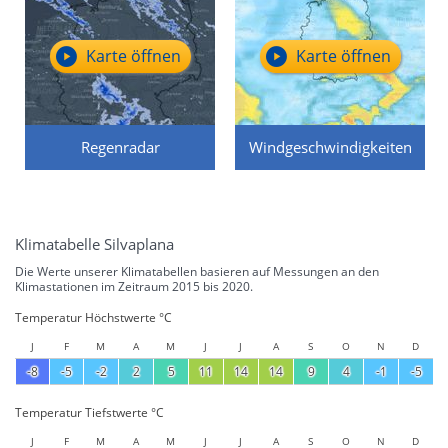
Karte öffnen
Karte öffnen
Regenradar
Windgeschwindigkeiten
Klimatabelle Silvaplana
Die Werte unserer Klimatabellen basieren auf Messungen an den
Klimastationen im Zeitraum 2015 bis 2020.
Temperatur Höchstwerte °C
J
F
M
A
M
J
J
A
S
O
N
D
-8
-5
-2
2
5
11
14
14
9
4
-1
-5
Temperatur Tiefstwerte °C
J
F
M
A
M
J
J
A
S
O
N
D