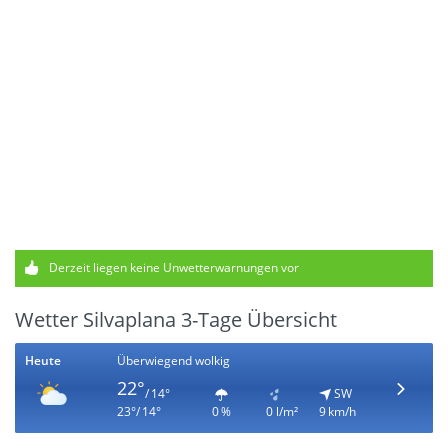
Derzeit liegen keine Unwetterwarnungen vor
Wetter Silvaplana 3-Tage Übersicht
Heute
Überwiegend wolkig
22°
/ 14°
SW
23°/ 14°
0 %
0 l/m²
9 km/h