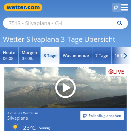
Wetter Silvaplana 3-Tage Übersicht
Heute
Morgen
3 Tage
Wochenende
7 Tage
16 Tage
06.08.
07.08.
LIVE
Aktuelles Wetter in
Pollenflug ansehen
Silvaplana
23°C
Sonnig