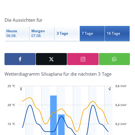
Die Aussichten für
Heute
Morgen
3 Tage
7 Tage
16 Tage
06.08.
07.08.
Wetterdiagramm Silvaplana für die nächsten 3 Tage
25 °C
-0,2 l/m²
-0,1 l/m²
0,1 l/m²
0,3 l/m²
0,8 l/m²
0,6 l/m²
-0,4 l/m²


20 °C
0,4 l/m²
L
L
15 °C
0,2 l/m²