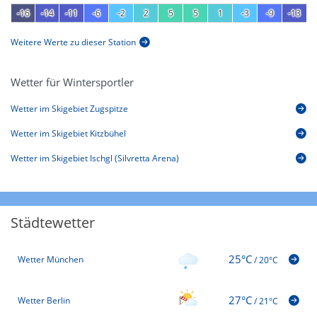
-16
-14
-11
-6
-2
2
5
5
1
-3
-9
-13
Weitere Werte zu dieser Station
Wetter für Wintersportler
Wetter im Skigebiet Zugspitze
Wetter im Skigebiet Kitzbühel
Wetter im Skigebiet Ischgl (Silvretta Arena)
Städtewetter
25°C
Wetter München
/
20°C
27°C
Wetter Berlin
/
21°C