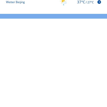
37°C
Wetter Beijing
/
27°C