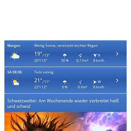
Morgen
Wenig Sonne, vereinzelt leichter Regen
19°
/ 13°
N
20°/ 13°
50 %
0,7 l/m²
6 km/h
SA 08.08.
Teils sonnig
21°
/ 11°
W
22°/ 12°
0 %
0 l/m²
6 km/h
Schweizwetter: Am Wochenende wieder verbreitet heiß
und schwül