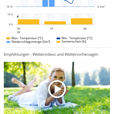
10 °C
0 l/m²
L
10 h

L
0 h
07
08
06
07
06
08
08
08
Max. Temperatur [°C]
Min. Temperatur [°C]
Sonnenschein [h]
Niederschlagsmenge [l/m²]
Empfehlungen - Wettervideos und Wettervorhersagen