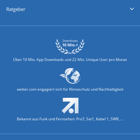
Nachrichten
Deutschlandwetter
Schweizwetter
Österreichwetter
Regionalwetter
Wetter in Europa
Wetter Weltweit
Wetterlexikon
Promi-News
Ratgeber
Biowetter
Glätteindex
Reiseziel Finder
Erkältungswetter
Klima & Umwelt
Über 10 Mio. App Downloads und 22 Mio. Unique User pro Monat
wetter.com engagiert sich für Klimaschutz und Nachhaltigkeit
Bekannt aus Funk und Fernsehen: Pro7, Sat1, Kabel 1, SWR, ...